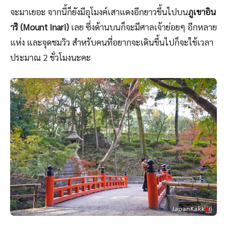
ขากลับนี้เราจะเดินออกมาอีกทาง ซึ่งก็จะเจอสะพานแดงข้าม
ลำธารเล็กๆ