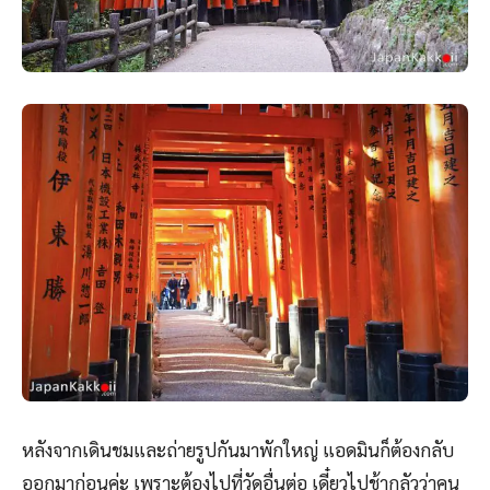
หลังจากเดินชมและถ่ายรูปกันมาพักใหญ่ แอดมินก็ต้องกลับ
ออกมาก่อนค่ะ เพราะต้องไปที่วัดอื่นต่อ เดี๋ยวไปช้ากลัวว่าคน
จะมาเยอะ จากนี้ก็ยังมีอุโมงค์เสาแดงอีกยาวขึ้นไปบน
ภูเขาอิน
าริ (Mount Inari)
เลย ซึ่งด้านบนก็จะมีศาลเจ้าย่อยๆ อีกหลาย
แห่ง และจุดชมวิว สำหรับคนที่อยากจะเดินขึ้นไปก็จะใช้เวลา
ประมาณ 2 ชั่วโมงนะคะ