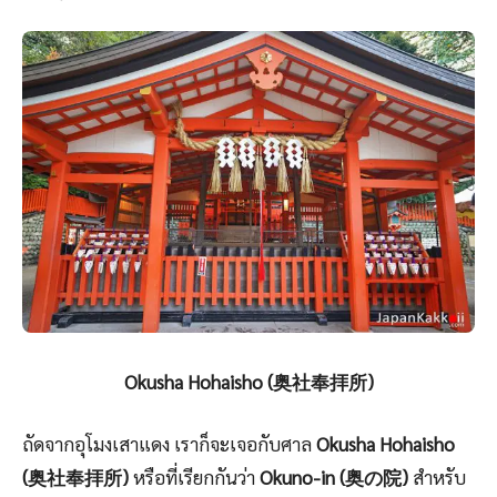
Okusha Hohaisho (奥社奉拝所)
ถัดจากอุโมงเสาแดง เราก็จะเจอกับศาล
Okusha Hohaisho
(奥社奉拝所)
หรือที่เรียกกันว่า
Okuno-in (奥の院)
สำหรับ