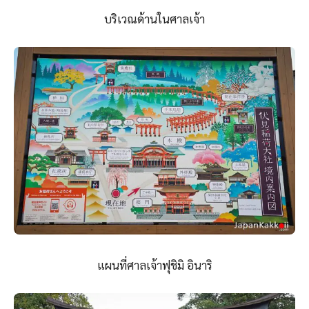
บริเวณด้านในศาลเจ้า
แผนที่ศาลเจ้าฟุชิมิ อินาริ