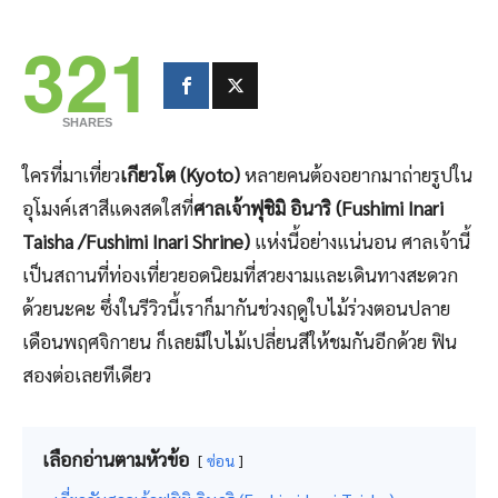
321
SHARES
ใครที่มาเที่ยว
เกียวโต (Kyoto)
หลายคนต้องอยากมาถ่ายรูปใน
อุโมงค์เสาสีแดงสดใสที่
ศาลเจ้าฟุชิมิ อินาริ (Fushimi Inari
Taisha /Fushimi Inari Shrine)
แห่งนี้อย่างแน่นอน ศาลเจ้านี้
เป็นสถานที่ท่องเที่ยวยอดนิยมที่สวยงามและเดินทางสะดวก
ด้วยนะคะ ซึ่งในรีวิวนี้เราก็มากันช่วงฤดูใบไม้ร่วงตอนปลาย
เดือนพฤศจิกายน ก็เลยมีใบไม้เปลี่ยนสีให้ชมกันอีกด้วย ฟิน
สองต่อเลยทีเดียว
เลือกอ่านตามหัวข้อ
ซ่อน