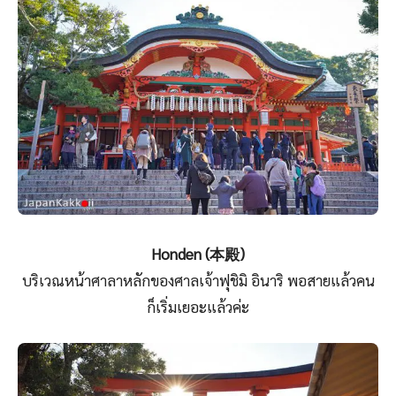
Honden (本殿)
บริเวณหน้าศาลาหลักของศาลเจ้าฟุชิมิ อินาริ พอสายแล้วคน
ก็เริ่มเยอะแล้วค่ะ