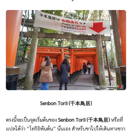
Senbon Torii (千本鳥居)
ตรงนี้จะเป็นจุดเริ่มต้นของ
Senbon Torii (千本鳥居)
หรือที่
แปลได้ว่า “โทริอิพันต้น” นั่นเอง สำหรับขาไปให้เดินทางขวา