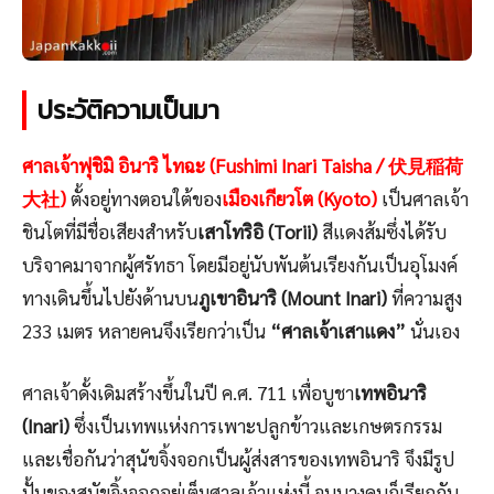
ประวัติความเป็นมา
ศาลเจ้าฟุชิมิ อินาริ ไทฉะ (Fushimi Inari Taisha / 伏見稲荷
大社)
ตั้งอยู่ทางตอนใต้ของ
เมืองเกียวโต (Kyoto)
เป็นศาลเจ้า
ชินโตที่มีชื่อเสียงสำหรับ
เสาโทริอิ (Torii)
สีแดงส้มซึ่งได้รับ
บริจาคมาจากผู้ศรัทธา โดยมีอยู่นับพันต้นเรียงกันเป็นอุโมงค์
ทางเดินขึ้นไปยังด้านบน
ภูเขาอินาริ (Mount Inari)
ที่ความสูง
233 เมตร หลายคนจึงเรียกว่าเป็น
“ศาลเจ้าเสาแดง”
นั่นเอง
ศาลเจ้าดั้งเดิมสร้างขึ้นในปี ค.ศ. 711 เพื่อบูชา
เทพอินาริ
(Inari)
ซึ่งเป็นเทพแห่งการเพาะปลูกข้าวและเกษตรกรรม
และเชื่อกันว่าสุนัขจิ้งจอกเป็นผู้ส่งสารของเทพอินาริ จึงมีรูป
ปั้นของสุนัขจิ้งจอกอยู่เต็มศาลเจ้าแห่งนี้ จนบางคนก็เรียกกัน