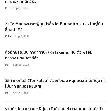
ตาราง+เทคนิควิธีจำ
Poi
-
Sep 23, 2025
23 ไอเดียของฝากญี่ปุ่นน่าซื้อ ไอเท็มยอดฮิต 2026 ไปญี่ปุ่น
ซื้ออะไรดี?
K-ZY
-
Aug 3, 2026
ตัวอักษรญี่ปุ่น คาตาคานะ (Katakana) 46 ตัว พร้อม
ตาราง+เทคนิควิธีจำ
Poi
-
Sep 23, 2025
วิธีทำทงคัตสึ (Tonkatsu) ด้วยตัวเอง หมูทอดสไตล์ญี่ปุ่น ทำ
ไม่ยาก แถมอร่อยเลิศ!
Poi
-
Apr 28, 2020
รวมคําทักทายภาษาญี่ปุ่น สวัสดีตอนเช้า ตอนบ่าย แนะนำตัว