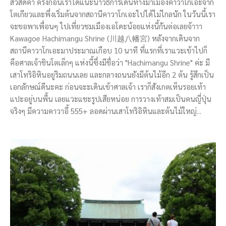
สวัสดีค่า ครั้งก่อนเราได้แนะนำวิธีการเดินทางมาเมืองคาวาโกเอะจาก
โตเกียวและพึ่งเริ่มต้นจากสถานีคาวาโกเอะไปได้ไม่ไกลนัก ในวันนี้เรา
จะขอพาเพื่อนๆ ไปเที่ยวชมเมืองเอโดะน้อยแห่งนี้กันต่อเลยจ้าาา
Kawagoe Hachimangu Shrine (川越八幡宮) หลังจากเดินจาก
สถานีคาวาโกเอะมาประมาณเกือบ 10 นาที ที่แรกที่เราแวะเข้าไปก็
คือศาลเจ้าชินโตเล็กๆ แห่งนี้ซึ่งมีชื่อว่า "Hachimangu Shrine" ค่ะ มี
เสาโทริอิหินอยู่ริมถนนเลย และกลางถนนยังมีต้นไม้อีก 2 ต้น รู้สึกเป็น
เอกลักษณ์ดีนะคะ ก่อนจะะเดินเข้าศาลเจ้า เราก็สังเกตเห็นรอยเท้า
แปะอยู่บนพื้น เลยแวะแชะรูปเสียหน่อย การวางเท้าสมเป็นคนญี่ปุ่น
จริงๆ มีความคาวาอี้ 555+ ลอดผ่านเสาโทริอิหินและต้นไม้ใหญ่...