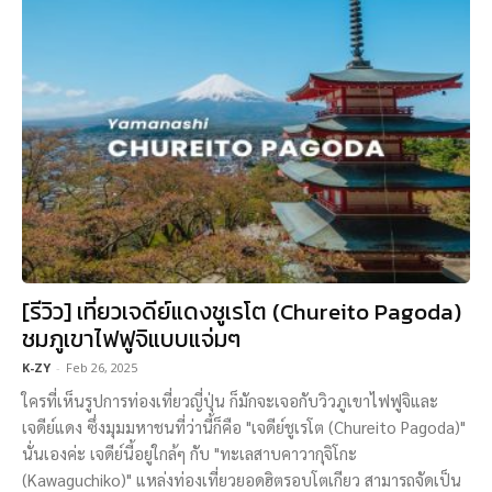
[รีวิว] เที่ยวเจดีย์แดงชูเรโต (Chureito Pagoda)
ชมภูเขาไฟฟูจิแบบแจ่มๆ
K-ZY
-
Feb 26, 2025
ใครที่เห็นรูปการท่องเที่ยวญี่ปุ่น ก็มักจะเจอกับวิวภูเขาไฟฟูจิและ
เจดีย์แดง ซึ่งมุมมหาชนที่ว่านี้ก็คือ "เจดีย์ชูเรโต (Chureito Pagoda)"
นั่นเองค่ะ เจดีย์นี้อยู่ใกล้ๆ กับ "ทะเลสาบคาวากุจิโกะ
(Kawaguchiko)" แหล่งท่องเที่ยวยอดฮิตรอบโตเกียว สามารถจัดเป็น