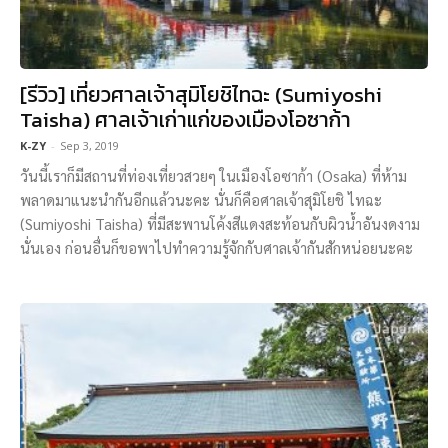
[รีวิว] เที่ยวศาลเจ้าสุมิโยชิไทฉะ (Sumiyoshi
Taisha) ศาลเจ้าเก่าแก่ของเมืองโอซาก้า
K-ZY
-
Sep 3, 2019
วันนี้เราก็มีสถานที่ท่องเที่ยวสวยๆ ในเมืองโอซาก้า (Osaka) ที่ห้าม
พลาดมาแนะนำกันอีกแล้วนะคะ นั่นก็คือศาลเจ้าสุมิโยชิ ไทฉะ
(Sumiyoshi Taisha) ที่มีสะพานโค้งสีแดงสะท้อนกับผิวน้ำอันงดงาม
นั่นเอง ก่อนอื่นก็ขอพาไปทำความรู้จักกับศาลเจ้ากันสักหน่อยนะคะ