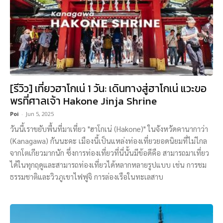
[รีวิว] เที่ยวฮาโกเน่ 1 วัน: เดินทางสู่ฮาโกเน่ แวะขอ
พรที่ศาลเจ้า Hakone Jinja Shrine
Poi
-
Jun 5, 2025
วันนี้เราขยับพื้นที่มาเที่ยว "ฮาโกเน่ (Hakone)" ในจังหวัดคานากาว่า
(Kanagawa) กันนะคะ เมืองนี้เป็นแหล่งท่องเที่ยวยอดนิยมที่ไม่ไกล
จากโตเกียวมากนัก ซึ่งการท่องเที่ยวที่นี่นั้นมีข้อดีคือ สามารถมาเที่ยว
ได้ในทุกฤดูและสามารถท่องเที่ยวได้หลากหลายรูปแบบ เช่น การชม
ธรรมชาติและวิวภูเขาไฟฟูจิ การล่องเรือในทะเลสาบ