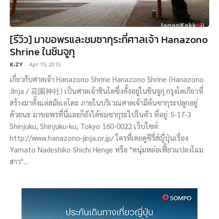
[รีวิว] มาขอพรและชมซากุระที่ศาลเจ้า Hanazono
Shrine ในชินจูกุ
K-ZY
-
Apr 15, 2015
เกี่ยวกับศาลเจ้า Hanazono Shrine Hanazono Shrine (Hanazono
Jinja / 花園神社) เป็นศาลเจ้าชินโตซึ่งตั้งอยู่ในชินจูกุ กรุงโตเกียวที่
สร้างมาตั้งแต่สมัยเอโดะ ภายในบริเวณศาลเจ้ามีต้นซากุระปลูกอยู่
ด้วยนะ มาขอพรที่นี่และก็ยังได้ชมซากุระไปในตัว ที่อยู่: 5-17-3
Shinjuku, Shinjuku-ku, Tokyo 160-0022 เว็บไซต์:
http://www.hanazono-jinja.or.jp/ ใครที่เคยดูซีรี่ส์ญี่ปุ่นเรื่อง
Yamato Nadeshiko Shichi Henge หรือ "หนุ่มหล่อเฟี้ยวแปลงโฉม
สาว"...