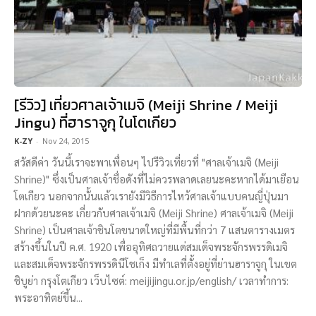
[รีวิว] เที่ยวศาลเจ้าเมจิ (Meiji Shrine / Meiji
Jingu) ที่ฮาราจูกุ ในโตเกียว
K-ZY
-
Nov 24, 2015
สวัสดีค่า วันนี้เราจะพาเพื่อนๆ ไปรีวิวเที่ยวที่ "ศาลเจ้าเมจิ (Meiji
Shrine)" ซึ่งเป็นศาลเจ้าชื่อดังที่ไม่ควรพลาดเลยนะคะหากได้มาเยือน
โตเกียว นอกจากนั้นแล้วเรายังมีวิธีการไหว้ศาลเจ้าแบบคนญี่ปุ่นมา
ฝากด้วยนะคะ เกี่ยวกับศาลเจ้าเมจิ (Meiji Shrine) ศาลเจ้าเมจิ (Meiji
Shrine) เป็นศาลเจ้าชินโตขนาดใหญ่ที่มีพื้นที่กว่า 7 แสนตารางเมตร
สร้างขึ้นในปี ค.ศ. 1920 เพื่ออุทิศถวายแด่สมเด็จพระจักรพรรดิเมจิ
และสมเด็จพระจักรพรรดินีโชเก็ง มีทำเลที่ตั้งอยู่ที่ย่านฮาราจูกุ ในเขต
ชิบูย่า กรุงโตเกียว เว็บไซต์: meijijingu.or.jp/english/ เวลาทำการ:
พระอาทิตย์ขึ้น...