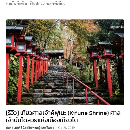
ชมกันอีกด้วย ฟินสองต่อเลยทีเดียว
[รีวิว] เที่ยวศาลเจ้าคิฟุเนะ (Kifune Shrine) ศาล
เจ้าบันไดสวยแห่งเมืองเกียวโต
สตรอเบอร์รี่น้อยในทุ่งหญ้าสะวันนา
-
Oct 9, 2019