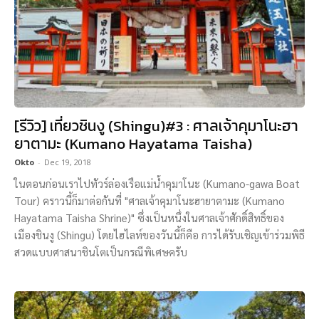
[รีวิว] เที่ยวชินงู (Shingu)#3 : ศาลเจ้าคุมาโนะฮา
ยาตามะ (Kumano Hayatama Taisha)
Okto
-
Dec 19, 2018
ในตอนก่อนเราไปทัวร์ล่องเรือแม่น้ำคุมาโนะ (Kumano-gawa Boat
Tour) คราวนี้ก็มาต่อกันที่ "ศาลเจ้าคุมาโนะฮายาตามะ (Kumano
Hayatama Taisha Shrine)" ซึ่งเป็นหนึ่งในศาลเจ้าศักดิ์สิทธิ์ของ
เมืองชินงู (Shingu) โดยไฮไลท์ของวันนี้ก็คือ การได้รับเชิญเข้าร่วมพิธี
สวดแบบศาสนาชินโตเป็นกรณีพิเศษครับ