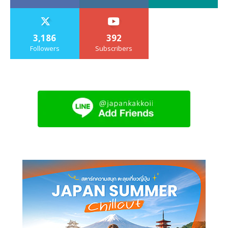
3,186
392
Followers
Subscribers