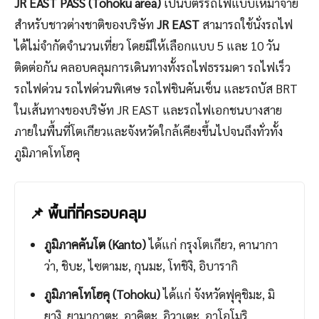
JR EAST PASS (Tohoku area)
เป็นบัตรรถไฟแบบเหมาจ่าย
สำหรับชาวต่างชาติของบริษัท
JR EAST
สามารถใช้นั่งรถไฟ
ได้ไม่จำกัดจำนวนเที่ยว โดยมีให้เลือกแบบ 5 และ 10 วัน
ติดต่อกัน คลอบคลุมการเดินทางทั้งรถไฟธรรมดา รถไฟเร็ว
รถไฟด่วน รถไฟด่วนพิเศษ รถไฟชินคันเซ็น และรถบัส BRT
ในเส้นทางของบริษัท JR EAST และรถไฟเอกชนบางสาย
ภายในพื้นที่โตเกียวและจังหวัดใกล้เคียงขึ้นไปจนถึงทั่วทั้ง
ภูมิภาคโทโฮคุ
📌 พื้นที่ที่ครอบคลุม
ภูมิภาคคันโต (Kanto)
ได้แก่ กรุงโตเกียว, คานากา
ว่า, ชิบะ, ไซตามะ, กุนมะ, โทชิงิ, อิบารากิ
ภูมิภาคโทโฮคุ (Tohoku)
ได้แก่ จังหวัดฟุคุชิมะ, มิ
ยางิ, ยามากาตะ, อาคิตะ, อิวาเตะ, อาโอโมริ