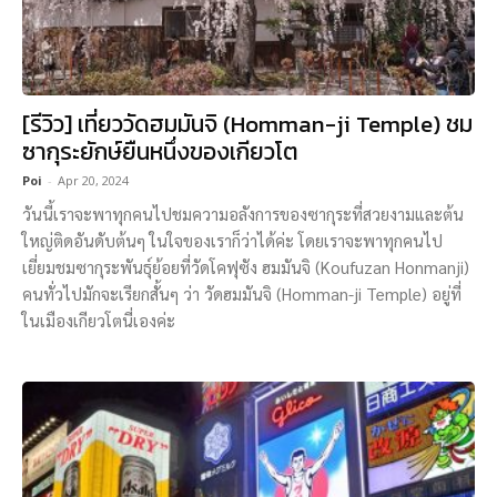
[รีวิว] เที่ยววัดฮมมันจิ (Homman-ji Temple) ชม
ซากุระยักษ์ยืนหนึ่งของเกียวโต
Poi
-
Apr 20, 2024
วันนี้เราจะพาทุกคนไปชมความอลังการของซากุระที่สวยงามและต้น
ใหญ่ติดอันดับต้นๆ ในใจของเราก็ว่าได้ค่ะ โดยเราจะพาทุกคนไป
เยี่ยมชมซากุระพันธุ์ย้อยที่วัดโคฟุซัง ฮมมันจิ (Koufuzan Honmanji)
คนทั่วไปมักจะเรียกสั้นๆ ว่า วัดฮมมันจิ (Homman-ji Temple) อยู่ที่
ในเมืองเกียวโตนี่เองค่ะ