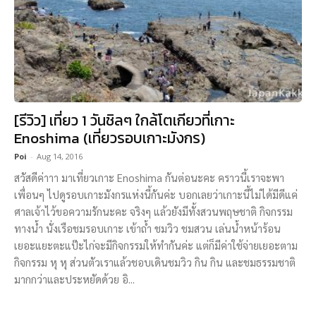
[รีวิว] เที่ยว 1 วันชิลๆ ใกล้โตเกียวที่เกาะ
Enoshima (เที่ยวรอบเกาะมังกร)
Poi
-
Aug 14, 2016
สวัสดีค่าาา มาเที่ยวเกาะ Enoshima กันต่อนะคะ คราวนี้เราจะพา
เพื่อนๆ ไปดูรอบเกาะมังกรแห่งนี้กันค่ะ บอกเลยว่าเกาะนี้ไม่ได้มีดีแค่
ศาลเจ้าไว้ขอความรักนะคะ จริงๆ แล้วยังมีทั้งสวนพฤษชาติ กิจกรรม
ทางน้ำ นั่งเรือชมรอบเกาะ เข้าถ้ำ ชมวิว ชมสวน เล่นน้ำหน้าร้อน
เยอะแยะตะแป๊ะไก่จะมีกิจกรรมให้ทำกันค่ะ แต่ก็มีค่าใช้จ่ายเยอะตาม
กิจกรรม หุ หุ ส่วนตัวเราแล้วชอบเดินชมวิว กิน กิน และชมธรรมชาติ
มากกว่าและประหยัดด้วย อิ...