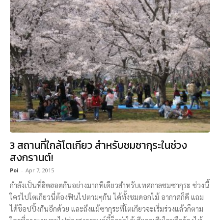
3 สถานที่ใกล้โตเกียว สำหรับชมซากุระในช่วง
สงกรานต์!
Poi
-
Apr 7, 2015
กำลังเป็นที่ฮิตฮอตกันอย่างมากทีเดียวสำหรับเทศกาลชมซากุระ ช่วงนี้
ใครไปโตเกียวนี่ต้องฟินไปตามๆกัน ได้ทั้งชมดอกไม้ อากาศก็ดี แถม
ได้ช็อปปิ้งกันอีกด้วย และถึงแม้ซากุระที่โตเกียวจะเริ่มร่วงแล้วก็ตาม