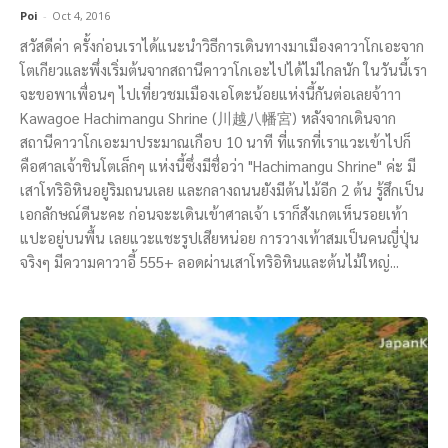
Poi
-
Oct 4, 2016
สวัสดีค่า ครั้งก่อนเราได้แนะนำวิธีการเดินทางมาเมืองคาวาโกเอะจาก
โตเกียวและพึ่งเริ่มต้นจากสถานีคาวาโกเอะไปได้ไม่ไกลนัก ในวันนี้เรา
จะขอพาเพื่อนๆ ไปเที่ยวชมเมืองเอโดะน้อยแห่งนี้กันต่อเลยจ้าาา
Kawagoe Hachimangu Shrine (川越八幡宮) หลังจากเดินจาก
สถานีคาวาโกเอะมาประมาณเกือบ 10 นาที ที่แรกที่เราแวะเข้าไปก็
คือศาลเจ้าชินโตเล็กๆ แห่งนี้ซึ่งมีชื่อว่า "Hachimangu Shrine" ค่ะ มี
เสาโทริอิหินอยู่ริมถนนเลย และกลางถนนยังมีต้นไม้อีก 2 ต้น รู้สึกเป็น
เอกลักษณ์ดีนะคะ ก่อนจะะเดินเข้าศาลเจ้า เราก็สังเกตเห็นรอยเท้า
แปะอยู่บนพื้น เลยแวะแชะรูปเสียหน่อย การวางเท้าสมเป็นคนญี่ปุ่น
จริงๆ มีความคาวาอี้ 555+ ลอดผ่านเสาโทริอิหินและต้นไม้ใหญ่...