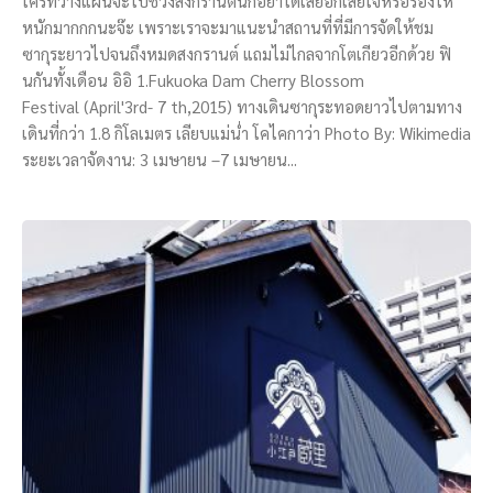
ใครที่วางแผนจะไปช่วงสงกรานต์นี้ก็อย่าได้เสียอกเสียใจหรือร้องไห้
หนักมากกกนะจ๊ะ เพราะเราจะมาแนะนำสถานที่ที่มีการจัดให้ชม
ซากุระยาวไปจนถึงหมดสงกรานต์ แถมไม่ไกลจากโตเกียวอีกด้วย ฟิ
นกันทั้งเดือน อิอิ 1.Fukuoka Dam Cherry Blossom
Festival (April'3rd- 7 th,2015) ทางเดินซากุระทอดยาวไปตามทาง
เดินที่กว่า 1.8 กิโลเมตร เลียบแม่น่ำ โคไคกาว่า Photo By: Wikimedia
ระยะเวลาจัดงาน: 3 เมษายน –7 เมษายน...