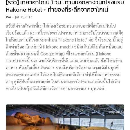
[รีวิว] เที่ยวฮาโกเน่ 1 วัน : ทานมื้อกลางวันที่โรงแรม
Hakone Hotel + ทำของที่ระลึกจากฮาโกเน่
Poi
-
Jul 30, 2017
สวัสดีค่า หลังจากที่เราได้ล่องเรือชมทะเลสาบอาชิที่ฮาโกเน่กันไป
เรียบร้อยแล้ว คราวนี้เราจะพาไปทานอาหารกลางวันในบรรยากาศดีๆ
ใกล้ทะเลสาบที่โรงแรมฮาโกเน่ "Hakone Hotel" ค่ะ ซึ่งโรงแรมนี้ก็อยู่
ติดท่าเรือฮาโกเน่มาจิ (Hakone-machi) ชนิดเดินได้ไม่ทันเหนื่อยเลย
ด้วยซ้ำค่ะ (ดูแผนที่ Google Map) ที่โรงแรมฮาโกเน่ (Hakone
Hotel) แห่งนี้ นอกจากให้บริการที่พักและออนเซ็นแล้ว ยังมีโซนร้าน
อาหาร ห้องจัดเลี้ยง ภัตรคาร รวมถึงบริการจัดงานกลางแจ้งในมุมที่
สามารถชมทะเลสาบได้แบบใกล้ชิดมากทีเดียว ทำให้มื้ออาหารธรรม
ดาๆ ดูมีสีสันขึ้นมากเลยค่ะ ในส่วนของการไปของแอดมินนั้นได้เดิน
ทางไปเป็นกรุ๊ป จึงได้มีการจัดการทานอาหารแบบบุฟเฟต์...