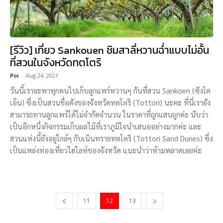
[รีวิว] เที่ยว Sankouen ชิมสาลี่หวานฉ่ำแบบไม่อั้น
ที่สวนในจังหวัดทตโตริ
Poi
-
Aug 24, 2021
วันนี้เราจะพาทุกคนไปเก็บลูกแพร์หวานๆ กันที่สวน Sankoen (ซังโค
เอ็น) ซึ่งเป็นสวนชื่อดังของจังหวัดทตโตริ (Tottori) นะคะ ที่นี่เรายัง
สามารถทานลูกแพร์ได้ไม่จำกัดจำนวน ในราคาที่ถูกแสนถูกค่ะ นับว่า
เป็นอีกหนึ่งกิจกรรมเก็บผลไม้ที่เราภูมิใจนำเสนออย่างมากค่ะ และ
สวนแห่งนี้ยังอยู่ใกล้ๆ กับเนินทรายทตโตริ (Tottori Sand Dunes) ซึ่ง
เป็นแหล่งท่องเที่ยวไฮไลท์ของจังหวัด แนะนำว่าห้ามพลาดเลยค่ะ
11
12
13