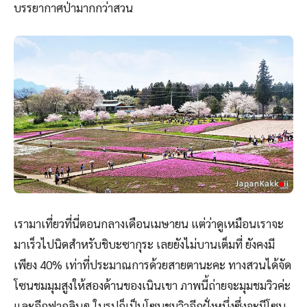
บรรยากาศป่ามากกว่าสวน
เรามาเที่ยวที่นี่ตอนกลางเดือนเมษายน แต่ว่าดูเหมือนเราจะ
มาเร็วไปนิดสำหรับชิบะซากุระ เลยยังไม่บานเต็มที่ ยังคงมี
เพียง 40% เท่าที่ประมาณการด้วยสายตานะคะ ทางสวนได้จัด
โซนชมมุมสูงให้สองด้านของเนินเขา ภาพนี้ถ่ายจะมุมชมวิวค่ะ
และอีกฟากลิบๆ ในรูปก็เป็นโซนชมวิวอีกฝั่งหนึ่งซึ่งจะมีโซน