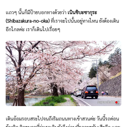
แถวๆ นั้นก็มีป้ายบอกทางด้วยว่า
เนินชิบะซากุระ
(Shibazakura-no-oka)
ที่เราจะไปนั้นอยู่ทางไหน ยังต้องเดิน
อีกไกลค่ะ เราก็เดินไปเรื่อยๆ
เดินอ้อมรอบสระไปจนถึงริมถนนทางเข้าสวนค่ะ วันนี้รถค่อน