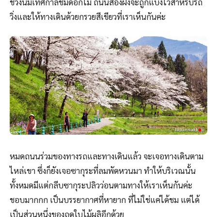
ช่วงนี้มีเทศกาลชมดอกไม้ ถนนสองฝั่งจะถูกแบ่งไว้สำหรับรถ
วิ่งและให้ทางเดินด้วยกรวยสีเขียวที่เราเห็นกันค่ะ
หมดถนนร่วมของทางรถและทางเดินแล้ว จะเจอทางเดินตาม
ไหล่เขา ซึ่งก็ยังเจอซากุระที่ลมพัดหวนมา ทำให้บริเวณนั้น
ทั้งหมดมีแต่กลีบซากุระปลิวว่อนตามทางให้เราเห็นกันค่ะ
ชอบมากกก เป็นบรรยากาศที่หายาก ที่ไม่ใช่แค่ได้ชม แต่ได้
เป็นส่วนหนึ่งของฤดูใบไม้ผลิอีกด้วย