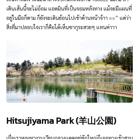
เดินเส้นนี้จะไม่อ้อม แอดมินที่เป็นจอมหลังทาง แม้จะมีแผนที่
อยู่ในมือก็ตาม ก็ยังจะเดินย้อนไปเข้าด้านหน้าจ้าา ==” แต่ว่า
สิ่งที่มาปลอบใจเราก็คือได้เห็นซากุระสวยๆ แทนค่าาา
Hitsujiyama Park (羊山公園)
เมื่อเราหลงทางวนเวียนกลางแดดอยู่พักใหญ่ก็เจอทางเข้าสวน