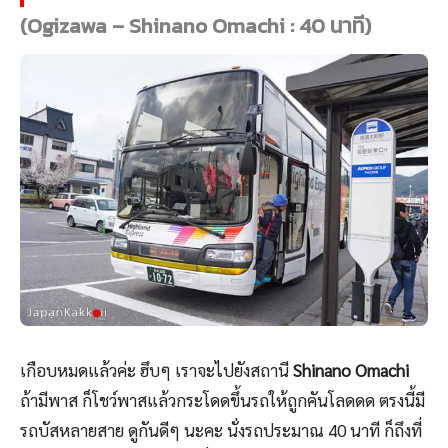
(Ogizawa – Shinano Omachi : 40 นาที)
เกือบหมดแล้วค่ะ ฮึบๆ เราจะไปยังสถานี
Shinano Omachi
ถ้ามีพาส ก็โชว์พาสแล้วกระโดดขึ้นรถให้ถูกคันโลดดด ตรงนี้มี
รถบัสหลายสาย ดูกันดีๆ นะคะ นั่งรถประมาณ 40 นาที ก็ถึงที่