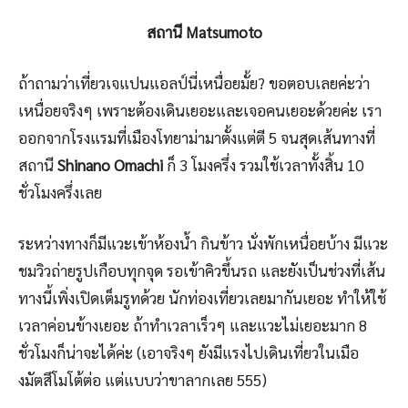
สถานี Matsumoto
ถ้าถามว่าเที่ยวเจแปนแอลป์นี่เหนื่อยมั้ย? ขอตอบเลยค่ะว่า
เหนื่อยจริงๆ เพราะต้องเดินเยอะและเจอคนเยอะด้วยค่ะ เรา
ออกจากโรงแรมที่เมืองโทยาม่ามาตั้งแต่ตี 5 จนสุดเส้นทางที่
สถานี
Shinano Omachi
ก็ 3 โมงครึ่ง รวมใช้เวลาทั้งสิ้น 10
ชั่วโมงครึ่งเลย
ระหว่างทางก็มีแวะเข้าห้องน้ำ กินข้าว นั่งพักเหนื่อยบ้าง มีแวะ
ชมวิวถ่ายรูปเกือบทุกจุด รอเข้าคิวขึ้นรถ และยังเป็นช่วงที่เส้น
ทางนี้เพิ่งเปิดเต็มรูทด้วย นักท่องเที่ยวเลยมากันเยอะ ทำให้ใช้
เวลาค่อนข้างเยอะ ถ้าทำเวลาเร็วๆ และแวะไม่เยอะมาก 8
ชั่วโมงก็น่าจะได้ค่ะ (เอาจริงๆ ยังมีแรงไปเดินเที่ยวในเมือ
งมัตสึโมโต้ต่อ แต่แบบว่าขาลากเลย 555)