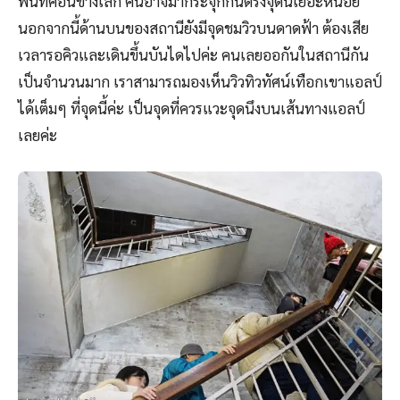
พื้นที่ค่อนข้างเล็ก คนอาจมากระจุกกันตรงจุดนี้เยอะหน่อย
นอกจากนี้ด้านบนของสถานียังมีจุดชมวิวบนดาดฟ้า ต้องเสีย
เวลารอคิวและเดินขึ้นบันไดไปค่ะ คนเลยออกันในสถานีกัน
เป็นจำนวนมาก เราสามารถมองเห็นวิวทิวทัศน์เทือกเขาแอลป์
ได้เต็มๆ ที่จุดนี้ค่ะ เป็นจุดที่ควรแวะจุดนึงบนเส้นทางแอลป์
เลยค่ะ