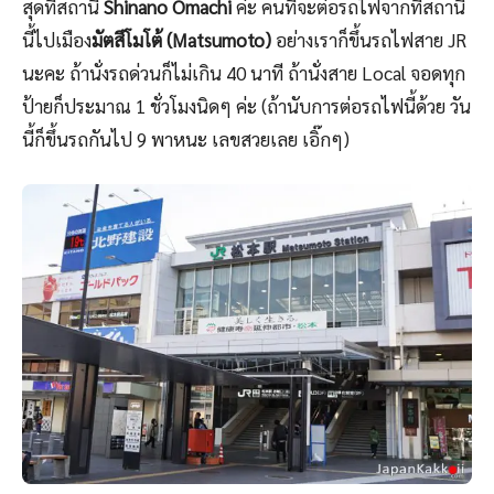
สุดที่สถานี
Shinano Omachi
ค่ะ คนที่จะต่อรถไฟจากที่สถานี
นี้ไปเมือง
มัตสึโมโต้ (Matsumoto)
อย่างเราก็ขึ้นรถไฟสาย JR
นะคะ ถ้านั่งรถด่วนก็ไม่เกิน 40 นาที ถ้านั่งสาย Local จอดทุก
ป้ายก็ประมาณ 1 ชั่วโมงนิดๆ ค่ะ (ถ้านับการต่อรถไฟนี้ด้วย วัน
นี้ก็ขึ้นรถกันไป 9 พาหนะ เลขสวยเลย เอิ๊กๆ)