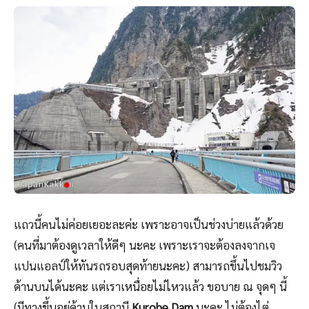
แถวนี้คนไม่ค่อยเยอะละค่ะ เพราะอาจเป็นช่วงบ่ายแล้วด้วย
(คนที่มาต้องดูเวลาให้ดีๆ นะคะ เพราะเราจะต้องลงจากเจ
แปนแอลป์ให้ทันรถรอบสุดท้ายนะคะ) สามารถขึ้นไปชมวิว
ด้านบนได้นะคะ แต่เราเหนื่อยไม่ไหวแล้ว ขอบาย ณ จุดๆ นี้
(มีทางขึ้นอยู่ด้านในสถานี
Kurobe Dam
นะคะ ไม่ต้องไต่