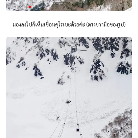
มองลงไปก็เห็นเขื่อนคุโรเบะด้วยค่ะ (ตรงขวามือของรูป)