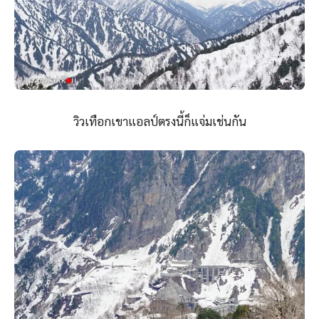
วิวเทือกเขาแอลป์ตรงนี้ก็แจ่มเช่นกัน