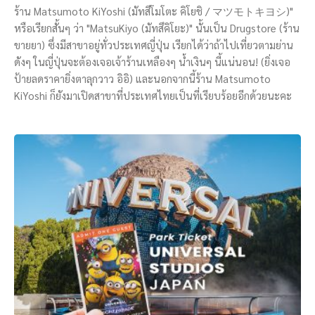
ร้าน Matsumoto KiYoshi (มัทสึโมโตะ คิโยชิ / マツモトキヨシ)"
หรือเรียกสั้นๆ ว่า "MatsuKiyo (มัทสึคิโยะ)" นั้นเป็น Drugstore (ร้าน
ขายยา) ซึ่งมีสาขาอยู่ทั่วประเทศญี่ปุ่น เรียกได้ว่าถ้าไปเที่ยวตามย่าน
ดังๆ ในญี่ปุ่นจะต้องเจอเจ้าร้านเหลืองๆ น้ำเงินๆ นี้แน่นอน! (ยิ่งเจอ
ป้ายลดราคายิ่งตาลุกวาว อิอิ) และนอกจากนี้ร้าน Matsumoto
KiYoshi ก็ยังมาเปิดสาขาที่ประเทศไทยเป็นที่เรียบร้อยอีกด้วยนะคะ