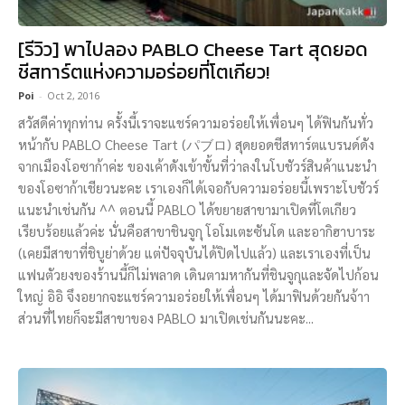
[รีวิว] พาไปลอง PABLO Cheese Tart สุดยอด
ชีสทาร์ตแห่งความอร่อยที่โตเกียว!
Poi
-
Oct 2, 2016
สวัสดีค่าทุกท่าน ครั้งนี้เราจะแชร์ความอร่อยให้เพื่อนๆ ได้ฟินกันทั่ว
หน้ากับ PABLO Cheese Tart (パブロ) สุดยอดชีสทาร์ตแบรนด์ดัง
จากเมืองโอซาก้าค่ะ ของเค้าดังเข้าขั้นที่ว่าลงในโบชัวร์สินค้าแนะนำ
ของโอซาก้าเชียวนะคะ เราเองก็ได้เจอกับความอร่อยนี้เพราะโบชัวร์
แนะนำเช่นกัน ^^ ตอนนี้ PABLO ได้ขยายสาขามาเปิดที่โตเกียว
เรียบร้อยแล้วค่ะ นั่นคือสาขาชินจูกุ โอโมเตะซันโด และอากิฮาบาระ
(เคยมีสาขาที่ชิบูย่าด้วย แต่ปัจจุบันได้ปิดไปแล้ว) และเราเองที่เป็น
แฟนตัวยงของร้านนี้ก็ไม่พลาด เดินตามหากันที่ชินจูกุและจัดไปก้อน
ใหญ่ อิอิ จึงอยากจะแชร์ความอร่อยให้เพื่อนๆ ได้มาฟินด้วยกันจ้าา
ส่วนที่ไทยก็จะมีสาขาของ PABLO มาเปิดเช่นกันนะคะ...