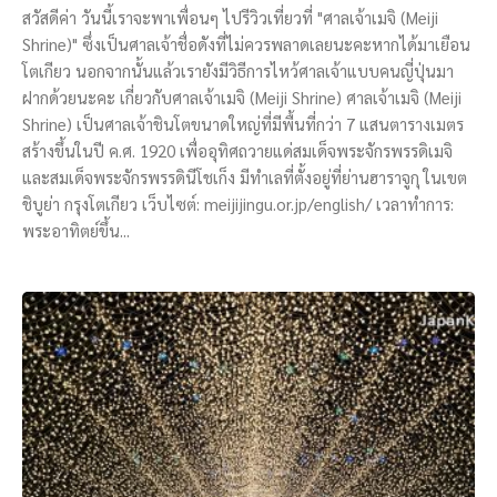
สวัสดีค่า วันนี้เราจะพาเพื่อนๆ ไปรีวิวเที่ยวที่ "ศาลเจ้าเมจิ (Meiji
Shrine)" ซึ่งเป็นศาลเจ้าชื่อดังที่ไม่ควรพลาดเลยนะคะหากได้มาเยือน
โตเกียว นอกจากนั้นแล้วเรายังมีวิธีการไหว้ศาลเจ้าแบบคนญี่ปุ่นมา
ฝากด้วยนะคะ เกี่ยวกับศาลเจ้าเมจิ (Meiji Shrine) ศาลเจ้าเมจิ (Meiji
Shrine) เป็นศาลเจ้าชินโตขนาดใหญ่ที่มีพื้นที่กว่า 7 แสนตารางเมตร
สร้างขึ้นในปี ค.ศ. 1920 เพื่ออุทิศถวายแด่สมเด็จพระจักรพรรดิเมจิ
และสมเด็จพระจักรพรรดินีโชเก็ง มีทำเลที่ตั้งอยู่ที่ย่านฮาราจูกุ ในเขต
ชิบูย่า กรุงโตเกียว เว็บไซต์: meijijingu.or.jp/english/ เวลาทำการ:
พระอาทิตย์ขึ้น...