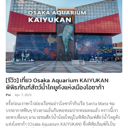
[รีวิว] เที่ยว Osaka Aquarium KAIYUKAN
พิพิธภัณฑ์สัตว์น้ำไคยูคังแห่งเมืองโอซาก้า
Poi
-
Apr 7, 2025
ครั้งก่อนเราพาไปล่องเรือชมอ่าวโอซาก้ากับเรือ Santa Maria ชม
บรรยากาศฟินๆ ช่วงยามเย็นกันพอหอมปากหอมคอแล้ว คราวนี้เรา
จะพาเพื่อนๆ มาแวะชมสัตว์น้ำน้อยใหญ่ในพิพิธภัณฑ์สัตว์น้ำไคยูคัง
แห่งโอซาก้า (Osaka Aquarium KAIYUKAN) ซึ่งพิพิธภัณฑ์ก็เป็น