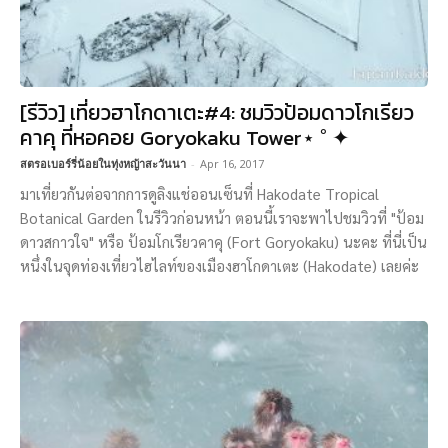
[รีวิว] เที่ยวฮาโกดาเตะ#4: ชมวิวป้อมดาวโกเรียว
คาคุ ที่หอคอย Goryokaku Tower⋆ ˚ ✦
สตรอเบอร์รี่น้อยในทุ่งหญ้าสะวันนา
-
Apr 16, 2017
มาเที่ยวกันต่อจากการดูลิงแช่ออนเซ็นที่ Hakodate Tropical
Botanical Garden ในรีวิวก่อนหน้า ตอนนี้เราจะพาไปชมวิวที่ "ป้อม
ดาวสกาวใจ" หรือ ป้อมโกเรียวคาคุ (Fort Goryokaku) นะคะ ที่นี่เป็น
หนึ่งในจุดท่องเที่ยวไฮไลท์ของเมืองฮาโกดาเตะ (Hakodate) เลยค่ะ