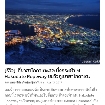
[รีวิว] เที่ยวฮาโกดาเตะ#2: นั่งกระเช้า Mt.
Hakodate Ropeway ชมวิวภูเขาฮาโกดาเตะ
สตรอเบอร์รี่น้อยในทุ่งหญ้าสะวันนา
-
Apr 13, 2017
ต่อเนื่องจากตอนก่อนซึ่งเป็นการเดินทางมาฮาโกดาเตะจากซัปโปโร่
ตอนนี้เราจะพาเข้าที่พักและไปขึ้นกระเช้าลอยฟ้า Mt. Hakodate
Ropeway ชมวิวสวยๆ บนภูเขาฮาโกดาเตะ (Mount Hakodate) กัน