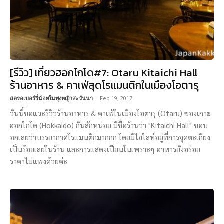
[รีวิว] เที่ยวฮอกไกโด#7: Otaru Kitaichi Hall
ร้านอาหาร & คาเฟ่สุดโรแมนติกในเมืองโอตารุ
สตรอเบอร์รี่น้อยในทุ่งหญ้าสะวันนา
-
Feb 19, 2017
วันนี้ขอแวะรีวิวร้านอาหาร & คาเฟ่ในเมืองโอตารุ (Otaru) ของเกาะ
ฮอกไกโด (Hokkaido) กันสักหน่อย มีชื่อร้านว่า "Kitaichi Hall" ขอบ
อกเลยว่าบรรยากาศโรแมนติกมากกก โดยมีไฮไลท์อยู่ที่การจุดตะเกียง
เป็นร้อยเลยในร้าน และการแสดงเปียนโนเพราะๆ อาหารยังอร่อย
ราคาไม่แพงด้วยค่ะ