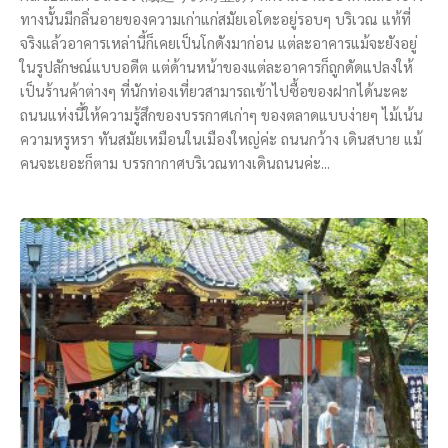
ทางนั้นมีกลิ่นอายของความเก่าแก่สมัยเอโดะอยู่รอบๆ บริเวณ แท้ที่
จริงแล้วอาคารเหล่านี้ก็เคยเป็นโกดังมาก่อน แต่ละอาคารแม้จะยังอยู่
ในรูปลักษณ์แบบอดีต แต่ด้านหน้าของแต่ละอาคารก็ถูกดัดแปลงให้
เป็นร้านค้าต่างๆ ที่นักท่องเที่ยวสามารถเข้าไปซื้อของฝากได้นะคะ
ถนนแห่งนี้ให้ความรู้สึกของบรรกาศเก่าๆ ของตลาดแบบง่ายๆ ไม้เน้น
ความหรูหรา ทันสมัยเหมือนในเมืองใหญ่ค่ะ ถนนกว้าง เดินสบาย แม้
คนจะเยอะก็ตาม บรรกากาศบริเวณทางเดินถนนค่ะ...