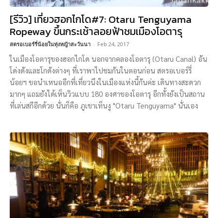
[รีวิว] เที่ยวฮอกไกโด#7: Otaru Tenguyama
Ropeway ขึ้นกระเช้าลอยฟ้าชมเมืองโอตารุ
สตรอเบอร์รี่น้อยในทุ่งหญ้าสะวันนา
-
Feb 24, 2017
ในเมืองโอตารุของฮอกไกโด นอกจากคลองโอตารุ (Otaru Canal) อัน
โด่งดังและโกดังต่างๆ ที่เราพาไปชมกันในตอนก่อน สตรอเบอร์รี่
น้อยฯ ขอนำเหนออีกที่เที่ยวนึงในเมืองแห่งนี้กันค่ะ เดินทางสะดวก
มากๆ แถมยังได้เห็นวิวแบบ 180 องศาของโอตารุ อีกทั้งยังเป็นสถาน
ที่เล่นสกีอีกด้วย นั่นก็คือ ภูเขาเท็นงู "Otaru Tenguyama" นั่นเอง