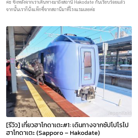
ค่ะ ซึ่งหลังจากเราเดินทางมาถึงสถานี Hakodate กันเรียบร้อยแล้ว
จากนั้นเราก็นั่งแท็กซี่จากสถานีมาที่โรงแรมเลยค่ะ
[รีวิว] เที่ยวฮาโกดาเตะ#1: เดินทางจากซัปโปโรไป
ฮาโกดาเตะ (Sapporo – Hakodate)