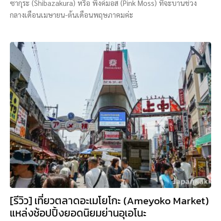
ซากุระ (Shibazakura) หรือ พิงค์มอส (Pink Moss) ที่จะบานช่วง
กลางเดือนเมษายน-ต้นเดือนพฤษภาคมค่ะ
[รีวิว] เที่ยวตลาดอะเมโยโกะ (Ameyoko Market)
แหล่งช้อปปิ้งยอดนิยมย่านอุเอโนะ