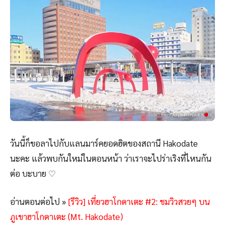
วันนี้ก็ขอลาไปกับแลนมาร์คยอดฮิตของสถานี Hakodate
นะคะ แล้วพบกันใหม่ในตอนหน้า ว่าเราจะไปร่าเริงที่ไหนกัน
ต่อ บะบาย ♡
อ่านตอนต่อไป »
[รีวิว] เที่ยวฮาโกดาเตะ #2: ชมวิวสวยๆ บน
ภูเขาฮาโกดาเตะ (Mt. Hakodate)