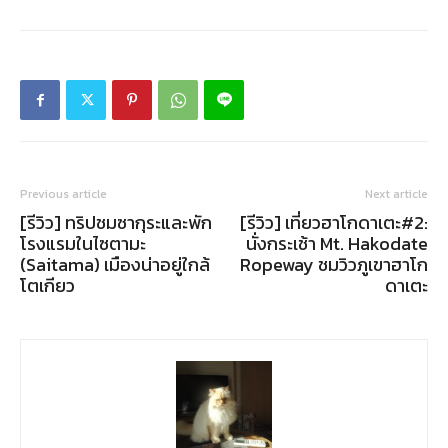
Previous article
Next article
[รีวิว] ทริปชมซากุระและพัก
[รีวิว] เที่ยวฮาโกดาเตะ#2:
โรงแรมในไซตามะ
นั่งกระเช้า Mt. Hakodate
(Saitama) เมืองน่าอยู่ใกล้
Ropeway ชมวิวภูเขาฮาโก
โตเกียว
ดาเตะ