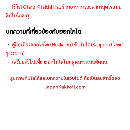
・
[รีวิว] Otaru Kitaichi Hall ร้านอาหารและคาเฟ่สุดโรแมน
ติกในโอตารุ
บทความที่เกี่ยวข้องกับฮอกไกโด
・
คู่มือเที่ยวฮอกไกโด (Hokkaido) ซัปโปโร (Sapporo) โอตา
รุ (Otaru)
・
เตรียมตัวไปเที่ยวฮอกไกโดในฤดูหนาวแบบติดลบ
รูปภาพที่มีโลโก้และบทความในเว็บไซต์ ถือเป็นลิขสิทธิ์ของ
JapanKakkoii.com