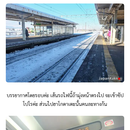
บรรยากาศโดยรอบค่ะ เส้นรถไฟนี้ถ้ามุ่งหน้าตรงไป จะเข้าซัป
โปโรค่ะ ส่วนไปฮาโกดาเตะนั้นคนละทางกัน