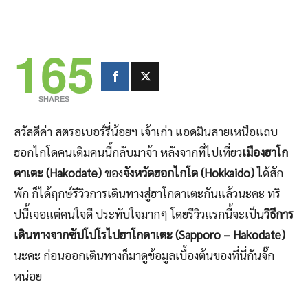
165
SHARES
สวัสดีค่า สตรอเบอร์รี่น้อยฯ เจ้าเก่า แอดมินสายเหนือแถบ
ฮอกไกโดคนเดิมคนนี้กลับมาจ้า หลังจากที่ไปเที่ยว
เมืองฮาโก
ดาเตะ (Hakodate)
ของ
จังหวัดฮอกไกโด (Hokkaido)
ได้สัก
พัก ก็ได้ฤกษ์รีวิวการเดินทางสู่ฮาโกดาเตะกันแล้วนะคะ ทริ
ปนี้เจอแต่คนใจดี ประทับใจมากๆ โดยรีวิวแรกนี้จะเป็น
วิธีการ
เดินทางจากซัปโปโรไปฮาโกดาเตะ (Sapporo – Hakodate)
นะคะ ก่อนออกเดินทางก็มาดูข้อมูลเบื้องต้นของที่นี่กันจั๊ก
หน่อย