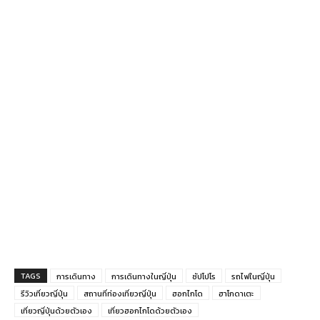
TAGS
การเดินทาง
การเดินทางในญี่ปุ่น
ซัปโปโร
รถไฟในญี่ปุ่น
รีวิวเที่ยวญี่ปุ่น
สถานที่ท่องเที่ยวญี่ปุ่น
ฮอกไกโด
ฮาโกดาเตะ
เที่ยวญี่ปุ่นด้วยตัวเอง
เที่ยวฮอกไกโดด้วยตัวเอง