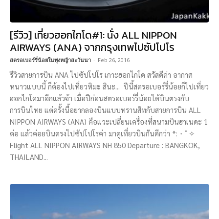
[รีวิว] เที่ยวฮอกไกโด#1: นั่ง ALL NIPPON
AIRWAYS (ANA) จากกรุงเทพไปซัปโปโร
สตรอเบอร์รี่น้อยในทุ่งหญ้าสะวันนา
-
Feb 26, 2016
รีวิวสายการบิน ANA ไปซัปโปโร เกาะฮอกไกโด สวัสดีค่า อากาศ
หนาวแบบนี้ ก็ต้องไปเที่ยวหิมะ สินะ... ปีนี้สตรอเบอร์รี่น้อยก็ไปเที่ยว
ฮอกไกโดมาอีกแล้วจ้า เมื่อปีก่อนสตรอเบอร์รี่น้อยได้บินตรงกับ
การบินไทย แต่ครั้งนี้อยากลองบินแบบทรานสิทกับสายการบิน ALL
NIPPON AIRWAYS (ANA) คือแวะเปลี่ยนเครื่องที่สนามบินฮาเนดะ 1
ต่อ แล้วค่อยบินตรงไปซัปโปโรค่า มาดูเที่ยวบินกันดีกว่า *:・ﾟ✧
Flight ALL NIPPON AIRWAYS NH 850 Departure : BANGKOK,
THAILAND...