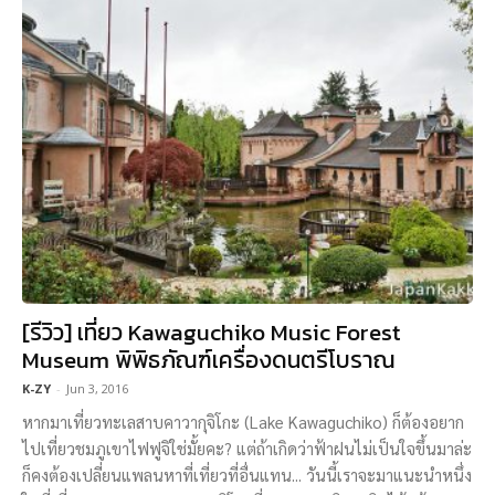
[รีวิว] เที่ยว Kawaguchiko Music Forest
Museum พิพิธภัณฑ์เครื่องดนตรีโบราณ
K-ZY
-
Jun 3, 2016
หากมาเที่ยวทะเลสาบคาวากุจิโกะ (Lake Kawaguchiko) ก็ต้องอยาก
ไปเที่ยวชมภูเขาไฟฟูจิใช่มั้ยคะ? แต่ถ้าเกิดว่าฟ้าฝนไม่เป็นใจขึ้นมาล่ะ
ก็คงต้องเปลี่ยนแพลนหาที่เที่ยวที่อื่นแทน... วันนี้เราจะมาแนะนำหนึ่ง