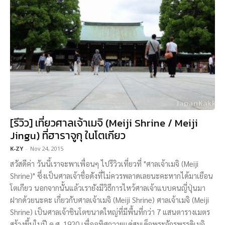
[รีวิว] เที่ยวศาลเจ้าเมจิ (Meiji Shrine / Meiji
Jingu) ที่ฮาราจูกุ ในโตเกียว
K-ZY
-
Nov 24, 2015
สวัสดีค่า วันนี้เราจะพาเพื่อนๆ ไปรีวิวเที่ยวที่ "ศาลเจ้าเมจิ (Meiji
Shrine)" ซึ่งเป็นศาลเจ้าชื่อดังที่ไม่ควรพลาดเลยนะคะหากได้มาเยือน
โตเกียว นอกจากนั้นแล้วเรายังมีวิธีการไหว้ศาลเจ้าแบบคนญี่ปุ่นมา
ฝากด้วยนะคะ เกี่ยวกับศาลเจ้าเมจิ (Meiji Shrine) ศาลเจ้าเมจิ (Meiji
Shrine) เป็นศาลเจ้าชินโตขนาดใหญ่ที่มีพื้นที่กว่า 7 แสนตารางเมตร
สร้างขึ้นในปี ค.ศ. 1920 เพื่ออุทิศถวายแด่สมเด็จพระจักรพรรดิเมจิ