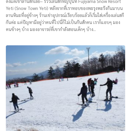
ตั้งแต่เข้าลานสกีเลย~ รีวิวเล่นสกีที่ญี่ปุ่นที่ Fujiyama Snow Resort
Yeti (Snow Town Yeti) หลังจากที่เราหอบของพะรุงพะรังกันมาบน
ลานหิมะที่อยู่ข้างๆ ร้านเช่าอุปกรณ์เรียบร้อยแล้วก็เริ่มใส่เครื่องเล่นสกี
กันค่ะ แต่ปัญหามีอยู่ว่าคนที่ไปนี่ก็ไม่เป็นกันสักคน เราก็แอบๆ มอง
คนข้างๆ บ้าง มองอาจารย์ที่เขากำลังสอนเด็กๆ บ้าง...