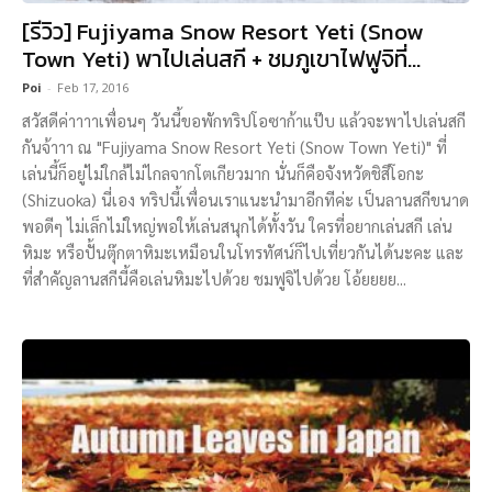
[รีวิว] Fujiyama Snow Resort Yeti (Snow
Town Yeti) พาไปเล่นสกี + ชมภูเขาไฟฟูจิที่...
Poi
-
Feb 17, 2016
สวัสดีค่าาาาเพื่อนๆ วันนี้ขอพักทริปโอซาก้าแป๊บ แล้วจะพาไปเล่นสกี
กันจ้าาา ณ "Fujiyama Snow Resort Yeti (Snow Town Yeti)" ที่
เล่นนี้ก็อยู่ไม่ใกล้ไม่ไกลจากโตเกียวมาก นั่นก็คือจังหวัดชิสึโอกะ
(Shizuoka) นี่เอง ทริปนี้เพื่อนเราแนะนำมาอีกทีค่ะ เป็นลานสกีขนาด
พอดีๆ ไม่เล็กไม่ใหญ่พอให้เล่นสนุกได้ทั้งวัน ใครที่อยากเล่นสกี เล่น
หิมะ หรือปั้นตุ๊กตาหิมะเหมือนในโทรทัศน์ก็ไปเที่ยวกันได้นะคะ และ
ที่สำคัญลานสกีนี้คือเล่นหิมะไปด้วย ชมฟูจิไปด้วย โอ้ยยยย...