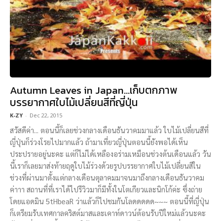
Autumn Leaves in Japan…เก็บตกภาพ
บรรยากาศใบไม้เปลี่ยนสีที่ญี่ปุ่น
K-ZY
-
Dec 22, 2015
สวัสดีค่า... ตอนนี้ก็เลยช่วงกลางเดือนธันวาคมมาแล้ว ใบไม้เปลี่ยนสีที่
ญี่ปุ่นก็ร่วงโรยไปมากแล้ว ถ้ามาเที่ยวญี่ปุ่นตอนนี้ยังพอได้เห็น
ประปรายอยู่นะคะ แต่ก็ไม่ได้เหลืองอร่ามเหมือนช่วงต้นเดือนแล้ว วัน
นี้เราก็เลยมาส่งท้ายฤดูใบไม้ร่วงด้วยรูปบรรยากาศใบไม้เปลี่ยนสีใน
ช่วงที่ผ่านมาตั้งแต่กลางเดือนตุลาคมมาจนมาถึงกลางเดือนธันวาคม
ค่าาา สถานที่ที่เราได้ไปรีวิวมาก็มีทั้งในโตเกียวและนิกโก้ค่ะ ซึ่งถ่าย
โดยแอดมิน 5tHbeaR ว่าแล้วก็ไปชมกันโลดดดดด~~~ ตอนนี้ที่ญี่ปุ่น
ก็เตรียมรับเทศกาลคริสต์มาสและเคาท์ดาวน์ต้อนรับปีใหม่แล้วนะคะ