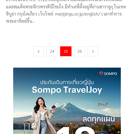
และสมเด็จพระจักรพรรดินีโชเก็ง มีทำเลที่ตั้งอยู่ที่ย่านฮาราจูกุ ในเขต
ชิบูย่า กรุงโตเกียว เว็บไซต์: meijijingu.or.jp/english/ เวลาทำการ:
พระอาทิตย์ขึ้น...
24
25
26