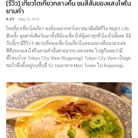
[รีวิว] เที่ยวโตเกียวกลางคืน ชมสีสันของแสงไฟใน
ยามค่ำ
K-ZY
-
May 15, 2016
ใครที่มาเที่ยวโตเกียว คงต้องอยากหาโอกาสมาสัมผัสชีวิต Night Life
สักครั้ง อุตส่าห์เสียเงินมาทั้งทีต้องเที่ยวให้คุ้มค่าทุกชั่วโมงใช่มั้ยคะ อิอิ
วันนี้เรามีรีวิว 5 สถานที่ท่องเที่ยวโตเกียวในตอนกลางคืนมาฝากค่ะ
สีสันของแสงไฟในยามค่ำนั้นสวยมากๆ เลยนะคะ ไปดูกันเลยว่ามี
ที่ไหนบ้าง! Tokyo City View (Roppongi) Tokyo City View เป็นจุด
ชมวิวซึ่งตั้งอยู่บนชั้นที่ 52 บนอาคาร Mori Tower ใน Roppongi...