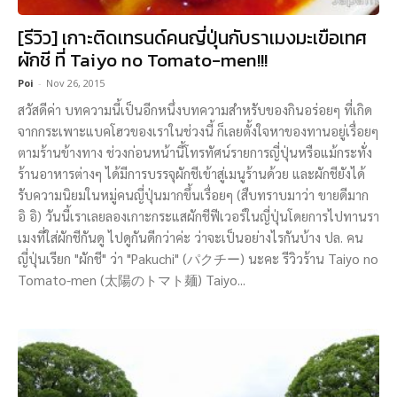
[รีวิว] เกาะติดเทรนด์คนญี่ปุ่นกับราเมงมะเขือเทศ
ผักชี ที่ Taiyo no Tomato-men!!!
Poi
-
Nov 26, 2015
สวัสดีค่า บทความนี้เป็นอีกหนึ่งบทความสำหรับของกินอร่อยๆ ที่เกิด
จากกระเพาะแบคโฮวของเราในช่วงนี้ ก็เลยตั้งใจหาของทานอยู่เรื่อยๆ
ตามร้านข้างทาง ช่วงก่อนหน้านี้โทรทัศน์รายการญี่ปุ่นหรือแม้กระทั่ง
ร้านอาหารต่างๆ ได้มีการบรรจุผักชีเข้าสู่เมนูร้านด้วย และผักชียังได้
รับความนิยมในหมู่คนญี่ปุ่นมากขึ้นเรื่อยๆ (สืบทราบมาว่า ขายดีมาก
อิ อิ) วันนี้เราเลยลองเกาะกระแสผักชีฟีเวอร์ในญี่ปุ่นโดยการไปทานรา
เมงที่ใส่ผักชีกันดู ไปดูกันดีกว่าค่ะ ว่าจะเป็นอย่างไรกันบ้าง ปล. คน
ญี่ปุ่นเรียก "ผักชี" ว่า "Pakuchi" (パクチー) นะคะ รีวิวร้าน Taiyo no
Tomato-men (太陽のトマト麺) Taiyo...