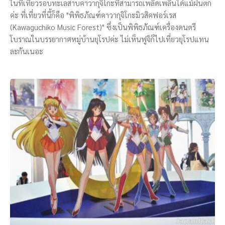
ในที่เที่ยวรอบทะเลสาบคาวากุจิโกะที่สามารถเพลิดเพลินได้แม้ฝนตก
ค่ะ ที่เที่ยวที่นี้ก็คือ "พิพิธภัณฑ์คาวากุจิโกะมิวสิคฟอร์เรส
(Kawaguchiko Music Forest)" ซึ่งเป็นพิพิธภัณฑ์เครื่องดนตรี
โบราณในบรรยากาศหมู่บ้านยุโรปค่ะ ไม่เห็นฟูจิก็ไปเที่ยวยุโรปแทน
ละกันเนอะ