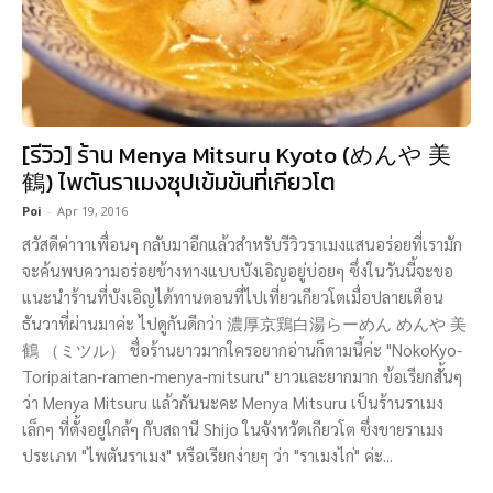
[รีวิว] ร้าน Menya Mitsuru Kyoto (めんや 美
鶴) ไพตันราเมงซุปเข้มข้นที่เกียวโต
Poi
-
Apr 19, 2016
สวัสดีค่าาาเพื่อนๆ กลับมาอีกแล้วสำหรับรีวิวราเมงแสนอร่อยที่เรามัก
จะค้นพบความอร่อยข้างทางแบบบังเอิญอยู่บ่อยๆ ซึ่งในวันนี้จะขอ
แนะนำร้านที่บังเอิญได้ทานตอนที่ไปเที่ยวเกียวโตเมื่อปลายเดือน
ธันวาที่ผ่านมาค่ะ ไปดูกันดีกว่า 濃厚京鶏白湯らーめん めんや 美
鶴 （ミツル） ชื่อร้านยาวมากใครอยากอ่านก็ตามนี้ค่ะ "NokoKyo-
Toripaitan-ramen-menya-mitsuru" ยาวและยากมาก ข้อเรียกสั้นๆ
ว่า Menya Mitsuru แล้วกันนะคะ Menya Mitsuru เป็นร้านราเมง
เล็กๆ ที่ตั้งอยู่ใกล้ๆ กับสถานี Shijo ในจังหวัดเกียวโต ซึ่งขายราเมง
ประเภท "ไพตันราเมง" หรือเรียกง่ายๆ ว่า "ราเมงไก่" ค่ะ...