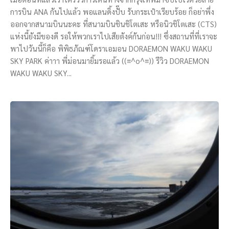
การบิน ANA กันไปแล้ว พอแลนดิ้งปั๊บ รับกระเป๋าเรียบร้อย ก็อย่าพึ่ง
ออกจากสนามบินนะคะ ที่สนามบินชินชิโตเสะ หรือนิวชิโตเสะ (CTS)
แห่งนี้ยังมีของดี รอให้พวกเราไปเสียตังค์กันก่อน!!! ซึ่งสถานที่ที่เราจะ
พาไปวันนี้ก็คือ พิพิธภัณฑ์โดราเอมอน DORAEMON WAKU WAKU
SKY PARK ค่าาา พี่ม่อนมายิ้มรอแล้ว ((≡^o^≡)) รีวิว DORAEMON
WAKU WAKU SKY...