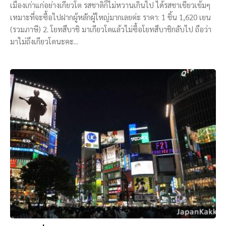
เมืองเก่าแก่อย่างเกียวโต รสชาติก็ไม่หวานเกินไป ได้รสชาเขียวเข้มๆ
เหมาะที่จะซื้อไปฝากผู้หลักผู้ใหญ่มากเลยค่ะ ราคา: 1 ชิ้น 1,620 เยน
(รวมภาษี) 2. โยทสึบาชิ มาเกียวโตแล้วไม่ซื้อโยทสึบาชิกลับไป ถือว่า
มาไม่ถึงเกียวโตนะคะ...