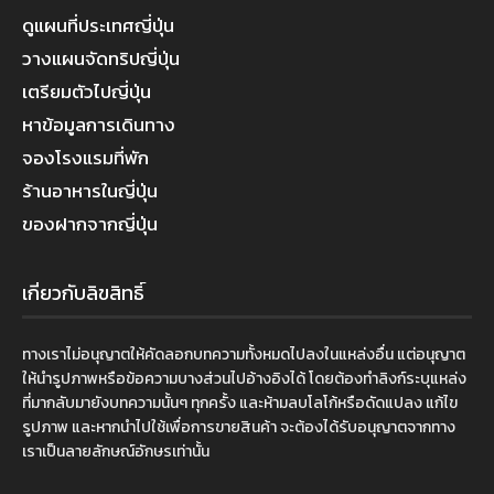
ดูแผนที่ประเทศญี่ปุ่น
วางแผนจัดทริปญี่ปุ่น
เตรียมตัวไปญี่ปุ่น
หาข้อมูลการเดินทาง
จองโรงแรมที่พัก
ร้านอาหารในญี่ปุ่น
ของฝากจากญี่ปุ่น
เกี่ยวกับลิขสิทธิ์
ทางเราไม่อนุญาตให้คัดลอกบทความทั้งหมดไปลงในแหล่งอื่น แต่อนุญาต
ให้นำรูปภาพหรือข้อความบางส่วนไปอ้างอิงได้ โดยต้องทำลิงก์ระบุแหล่ง
ที่มากลับมายังบทความนั้นๆ ทุกครั้ง และห้ามลบโลโก้หรือดัดแปลง แก้ไข
รูปภาพ และหากนำไปใช้เพื่อการขายสินค้า จะต้องได้รับอนุญาตจากทาง
เราเป็นลายลักษณ์อักษรเท่านั้น