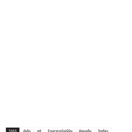
TAGS
คันโต
ซูชิ
ร้านอาหารในญี่ปุ่น
อิเคบุคุโระ
โตเกียว