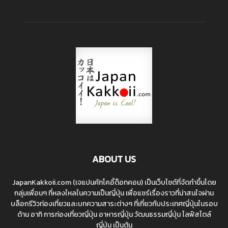
ABOUT US
JapanKakkoii.com (เจแปนคักโคอี้ด็อทคอม) เป็นเว็บไซต์ที่จัดทำขึ้นโดย
กลุ่มเพื่อนๆ ที่หลงใหลในความเป็นญี่ปุ่น เพื่อแชร์เรื่องราวที่น่าสนใจผ่าน
บล็อกรีวิวท่องเที่ยวและบทความสาระต่างๆ ที่เกี่ยวกับประเทศญี่ปุ่นในรอบ
ด้าน อาทิ การท่องเที่ยวญี่ปุ่น อาหารญี่ปุ่น วัฒนธรรมญี่ปุ่น ไลฟ์สไตล์
ญี่ปุ่น เป็นต้น