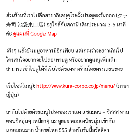
ส่วนร้านที่เราไปคือสาขาอิเคบุคุโระฝั่งประตูตะวันออก (クラ
寿司 池袋東口店) อยู่ใกล้กับสถานี เดินประมาณ 3-5 นาที
ค่ะ
ดูแผนที่ Google Map
จริงๆ แล้วยังเมนูอาหารมีอีกเพียบ แต่เกรงว่าจะยาวเกินไป
ใครสนใจอยากจะไปลองทานดู หรืออยากดูเมนูเพิ่มเติม
สามารถเข้าไปดูได้ที่เว็บไซต์ของทางร้านโดยตรงเลยนะคะ
เว็บไซต์(เมนู):
http://www.kura-corpo.co.jp/menu/
(ภาษา
ญี่ปุ่น)
ลากันไปด้วยด้วยเมนูโปรดของเราเอง แซลมอน＋ชีสสส ทาน
ตอนชีสอุ่นๆ เหนียวๆ นะ อูยยย หอมเหนียวนุ่ม เข้ากับ
แซลมอนมาก น้ำลายไหล 555 สำหรับวันนี้สวัสดีค่า