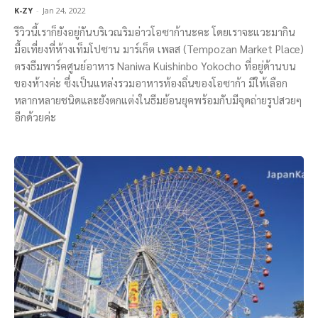
K-ZY
-
Jan 24, 2022
รีวิวนี้เราก็ยังอยู่กันบริเวณริมอ่าวโอซาก้านะคะ โดยเราจะแวะมากิน
มื้อเที่ยงที่ห้างเท็มโปซาน มาร์เก็ต เพลส (Tempozan Market Place)
ตรงธีมพาร์คศูนย์อาหาร Naniwa Kuishinbo Yokocho ที่อยู่ด้านบน
ของห้างค่ะ ซึ่งเป็นแหล่งรวมอาหารท้องถิ่นของโอซาก้า มีให้เลือก
หลากหลายชนิดและยังตกแต่งในธีมย้อนยุคพร้อมกับมีจุดถ่ายรูปสวยๆ
อีกด้วยค่ะ