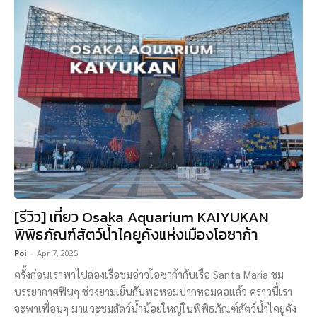
[รีวิว] เที่ยว Osaka Aquarium KAIYUKAN
พิพิธภัณฑ์สัตว์น้ำไคยูคังแห่งเมืองโอซาก้า
Poi
-
Apr 7, 2025
ครั้งก่อนเราพาไปล่องเรือชมอ่าวโอซาก้ากับเรือ Santa Maria ชม
บรรยากาศฟินๆ ช่วงยามเย็นกันพอหอมปากหอมคอแล้ว คราวนี้เรา
จะพาเพื่อนๆ มาแวะชมสัตว์น้ำน้อยใหญ่ในพิพิธภัณฑ์สัตว์น้ำไคยูคัง