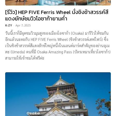
[รีวิว] HEP FIVE Ferris Wheel นั่งชิงช้าสวรรค์สี
แดงยักษ์ชมวิวโอซาก้ายามค่ำ
K-ZY
-
Apr 7, 2025
วันนี้เราก็มีจุดชมวิวมุมสูงของเมืองโอซาก้า (Osaka) มารีวิวให้ชมกัน
อีกแล้วนะคะกับ HEP FIVE Ferris Wheel (ชิงช้าสวรรค์เฮฟไฟว์) ซึ่ง
เป็นชิงช้าสวรรค์สีแดงยักษ์ใหญ่หนึ่งในแลนด์มาร์คสำคัญของย่านอุเม
ดะ (Umeda) คนที่มี Osaka Amazing Pass (บัตรเหมาเที่ยวโอซาก้า)
สามารถใช้เข้าชมได้ฟรีค่ะ