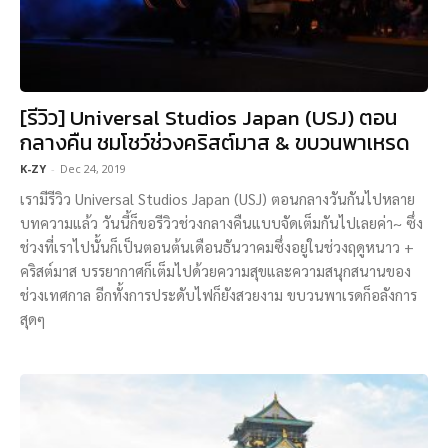
[รีวิว] Universal Studios Japan (USJ) ตอน
กลางคืน ชมโชว์ช่วงคริสต์มาส & ขบวนพาเหรด
K-ZY
-
Dec 24, 2019
เรามีรีวิว Universal Studios Japan (USJ) ตอนกลางวันกันไปหลาย
บทความแล้ว วันนี้ก็ขอรีวิวช่วงกลางคืนแบบจัดเต็มกันไปเลยค่า~ ซึ่ง
ช่วงที่เราไปนั้นก็เป็นตอนต้นเดือนธันวาคมซึ่งอยู่ในช่วงฤดูหนาว +
คริสต์มาส บรรยากาศก็เต็มไปด้วยความสุขและความสนุกสนานของ
ช่วงเทศกาล อีกทั้งการประดับไฟก็ยังสวยงาม ขบวนพาเรดก็อลังการ
สุดๆ