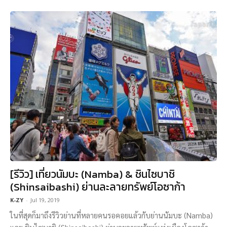
[รีวิว] เที่ยวนัมบะ (Namba) & ชินไซบาชิ
(Shinsaibashi) ย่านละลายทรัพย์โอซาก้า
K-ZY
-
Jul 19, 2019
ในที่สุดก็มาถึงรีวิวย่านที่หลายคนรอคอยแล้วกับย่านนัมบะ (Namba)