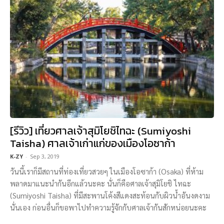
[รีวิว] เที่ยวศาลเจ้าสุมิโยชิไทฉะ (Sumiyoshi
Taisha) ศาลเจ้าเก่าแก่ของเมืองโอซาก้า
K-ZY
-
Sep 3, 2019
วันนี้เราก็มีสถานที่ท่องเที่ยวสวยๆ ในเมืองโอซาก้า (Osaka) ที่ห้าม
พลาดมาแนะนำกันอีกแล้วนะคะ นั่นก็คือศาลเจ้าสุมิโยชิ ไทฉะ
(Sumiyoshi Taisha) ที่มีสะพานโค้งสีแดงสะท้อนกับผิวน้ำอันงดงาม
นั่นเอง ก่อนอื่นก็ขอพาไปทำความรู้จักกับศาลเจ้ากันสักหน่อยนะคะ