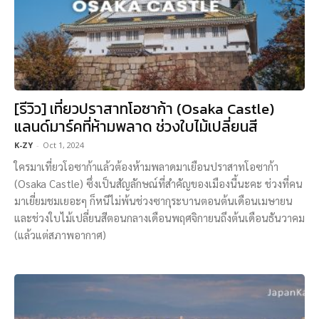
[รีวิว] เที่ยวปราสาทโอซาก้า (Osaka Castle)
แลนด์มาร์คที่ห้ามพลาด ช่วงใบไม้เปลี่ยนสี
K-ZY
-
Oct 1, 2024
ใครมาเที่ยวโอซาก้าแล้วต้องห้ามพลาดมาเยือนปราสาทโอซาก้า
(Osaka Castle) ซึ่งเป็นสัญลักษณ์ที่สำคัญของเมืองนี้นะคะ ช่วงที่คน
มาเยี่ยมชมเยอะๆ ก็หนีไม่พ้นช่วงซากุระบานตอนต้นเดือนเมษายน
และช่วงใบไม้เปลี่ยนสีตอนกลางเดือนพฤศจิกายนถึงต้นเดือนธันวาคม
(แล้วแต่สภาพอากาศ)