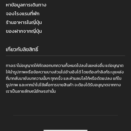
หาข้อมูลการเดินทาง
จองโรงแรมที่พัก
ร้านอาหารในญี่ปุ่น
ของฝากจากญี่ปุ่น
เกี่ยวกับลิขสิทธิ์
ทางเราไม่อนุญาตให้คัดลอกบทความทั้งหมดไปลงในแหล่งอื่น แต่อนุญาต
ให้นำรูปภาพหรือข้อความบางส่วนไปอ้างอิงได้ โดยต้องทำลิงก์ระบุแหล่ง
ที่มากลับมายังบทความนั้นๆ ทุกครั้ง และห้ามลบโลโก้หรือดัดแปลง แก้ไข
รูปภาพ และหากนำไปใช้เพื่อการขายสินค้า จะต้องได้รับอนุญาตจากทาง
เราเป็นลายลักษณ์อักษรเท่านั้น