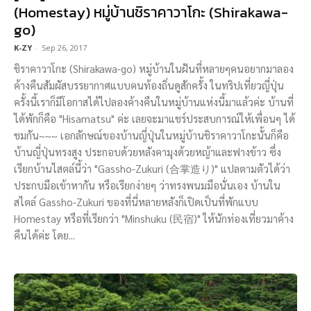
(Homestay) หมู่บ้านชิราคาวาโกะ (Shirakawa-
go)
K-ZY
-
Sep 26, 2017
ชิราคาวาโกะ (Shirakawa-go) หมู่บ้านในฝันที่หลายๆคนอยากมาลอง
ค้างคืนสัมผัสบรรยากาศแบบคนท้องถิ่นดูสักครั้ง ในทริปเที่ยวญี่ปุ่น
ครั้งนี้เราก็มีโอกาสได้ไปลองค้างคืนในหมู่บ้านแห่งนี้มาแล้วค่ะ บ้านที่
ได้พักก็คือ "Hisamatsu" ค่ะ เลยจะมาแชร์ประสบการณ์ให้เพื่อนๆ ได้
ชมกัน~~~ เอกลักษณ์ของบ้านญี่ปุ่นในหมู่บ้านชิราคาวาโกะนั้นก็คือ
บ้านญี่ปุ่นทรงสูง ประกอบด้วยหลังคามุงด้วยหญ้าและฟางข้าว ซึ่ง
เรียกบ้านไสตล์นี้ว่า "Gassho-Zukuri (合掌造り)" แปลตามตัวได้ว่า
ประกบมือเข้าหากัน หรือเรียกง่ายๆ ว่าทรงพนมมือนั่นเอง บ้านใน
สไตล์ Gassho-Zukuri ของที่นี่หลายหลังก็เปิดเป็นที่พักแบบ
Homestay หรือที่เรียกว่า "Minshuku (民宿)" ให้นักท่องเที่ยวมาค้าง
คืนได้ค่ะ โดย...