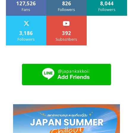
127,526
826
8,044
Fans
Followers
Followers
3,186
392
Followers
Subscribers