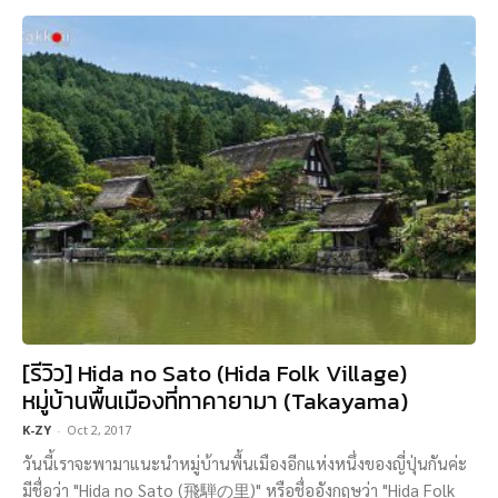
[รีวิว] Hida no Sato (Hida Folk Village)
หมู่บ้านพื้นเมืองที่ทาคายามา (Takayama)
K-ZY
-
Oct 2, 2017
วันนี้เราจะพามาแนะนำหมู่บ้านพื้นเมืองอีกแห่งหนึ่งของญี่ปุ่นกันค่ะ
มีชื่อว่า "Hida no Sato (飛騨の里)" หรือชื่ออังกฤษว่า "Hida Folk