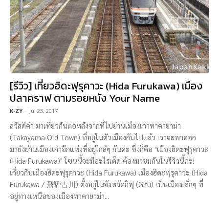
[รีวิว] เที่ยวฮิดะฟุรุคาวะ (Hida Furukawa) เมือง
ปลาคราฟ ตามรอยหนัง Your Name
K-ZY
-
Jul 23, 2017
สวัสดีค่า มาเที่ยวกันต่อหลังจากที่ไปย่านเมืองเก่าทาคายาม่า
(Takayama Old Town) ที่อยู่ในตัวเมืองกันไปแล้ว เราจะพาออก
มายังย่านเมืองเก่าอีกแห่งที่อยู่ใกล้ๆ กันค่ะ ซึ่งก็คือ "เมืองฮิดะฟุรุคาวะ
(Hida Furukawa)" โซนนี้จะมีอะไรเด็ด ต้องมาชมกันในรีวิวนี้ค่ะ!
เกี่ยวกับเมืองฮิดะฟุรุคาวะ (Hida Furukawa) เมืองฮิดะฟุรุคาวะ (Hida
Furukawa / 飛騨古川) ตั้งอยู่ในจังหวัดกิฟุ (Gifu) เป็นเมืองเล็กๆ ที่
อยู่ทางเหนือของเมืองทาคายาม่า...