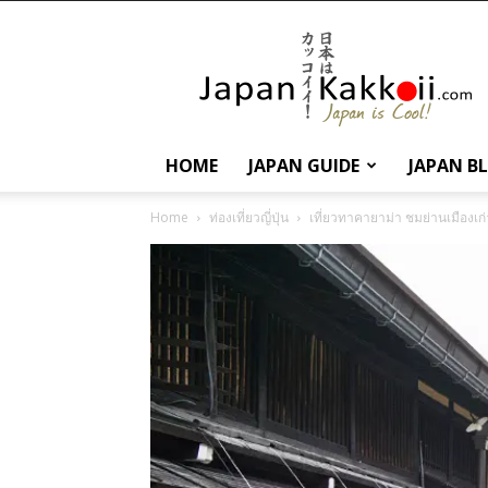
นานา
สาระ
เกี่ยว
กับ
ญี่ปุ่น
และ
HOME
JAPAN GUIDE
JAPAN B
การ
ท่อง
Home
ท่องเที่ยวญี่ปุ่น
เที่ยวทาคายาม่า ชมย่านเมืองเ
เที่ยว
ญี่ปุ่น