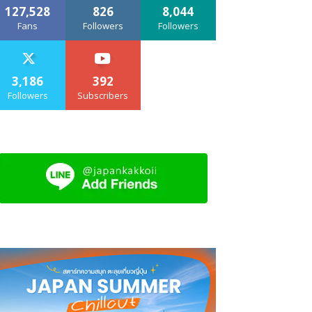
127,528
826
8,044
Fans
Followers
Followers
3,186
392
Followers
Subscribers