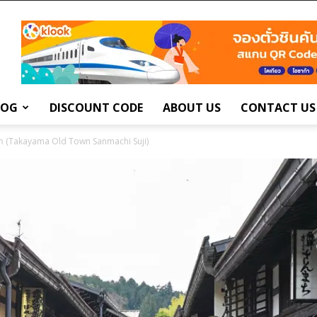
LOG
DISCOUNT CODE
ABOUT US
CONTACT US
ก่า (Takayama Old Town Sanmachi Suji)