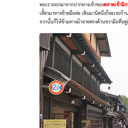
พอเราออกมาจากปากทางเข้าของ
ตลาดเช้ามิ
เลี้ยวมาทางซ้ายมือค่ะ เดินมานิดนึงก็จะเจอร้า
จากนั้นก็ให้ข้ามทางม้าลายตรงด้านขวามือที่อยู