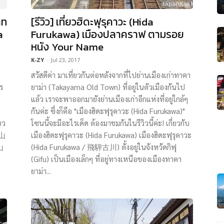
าท
[รีวิว] เที่ยวฮิดะฟุรุคาวะ (Hida
a
Furukawa) เมืองปลาคราฟ ตามรอย
หนัง Your Name
K-ZY
-
Jul 23, 2017
สวัสดีค่า มาเที่ยวกันต่อหลังจากที่ไปย่านเมืองเก่าทาคา
ร
ยาม่า (Takayama Old Town) ที่อยู่ในตัวเมืองกันไป
แล้ว เราจะพาออกมายังย่านเมืองเก่าอีกแห่งที่อยู่ใกล้ๆ
กันค่ะ ซึ่งก็คือ "เมืองฮิดะฟุรุคาวะ (Hida Furukawa)"
ยว
โซนนี้จะมีอะไรเด็ด ต้องมาชมกันในรีวิวนี้ค่ะ! เกี่ยวกับ
富山
เมืองฮิดะฟุรุคาวะ (Hida Furukawa) เมืองฮิดะฟุรุคาวะ
山
(Hida Furukawa / 飛騨古川) ตั้งอยู่ในจังหวัดกิฟุ
(Gifu) เป็นเมืองเล็กๆ ที่อยู่ทางเหนือของเมืองทาคา
ยาม่า...