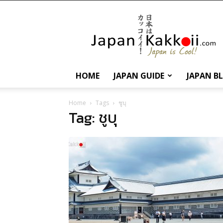
นานา
สาระ
เกี่ยว
กับ
ญี่ปุ่น
และ
HOME
JAPAN GUIDE
JAPAN B
การ
ท่อง
เที่ยว
Home
Tags
ชูบุ
Tag: ชูบุ
ญี่ปุ่น