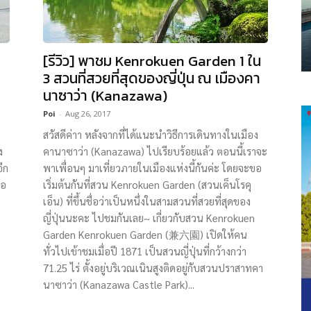
[รีวิว] พาชม Kenrokuen Garden 1 ใน
ิ
3 สวนที่สวยที่สุดของญี่ปุ่น ณ เมืองคา
นาซาว่า (Kanazawa)
Poi
-
Aug 26, 2017
สวัสดีค่าา หลังจากที่ได้แนะนำวิธีการเดินทางในเมือง
ง
คานาซาว่า (Kanazawa) ไปเรียบร้อยแล้ว ตอนนี้เราจะ
ีก
พาเพื่อนๆ มาเที่ยวภายในเมืองแห่งนี้กันค่ะ โดยจะขอ
ือ
เริ่มต้นกันที่สวน Kenrokuen Garden (สวนเค็นโรคุ
เอ็น) ที่ขึ้นชื่อว่าเป็นหนึ่งในสามสวนที่สวยที่สุดของ
ญี่ปุ่นนะคะ ไปชมกันเลย~ เกี่ยวกับสวน Kenrokuen
Garden Kenrokuen Garden (兼六園) เปิดให้คน
ทั่วไปเข้าชมเมื่อปี 1871 เป็นสวนญี่ปุ่นที่กว้างกว่า
71.25 ไร่ ตั้งอยู่บริเวณเนินสูงติดอยู่กับสวนปราสาทคา
นาซาว่า (Kanazawa Castle Park)...