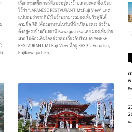
า
เรียกตามสติ๊กเกอร์ที่แปะอยู่ตรงร้านเลยนะคะ ซึ่งเขียน
ไว้ว่า "JAPANESE RESTAURANT Mt.Fuji View" และ
แน่นอนว่าจากที่นั่งในร้านสามารถมองเห็นวิวฟูจิได้
ละ
ตามชื่อ อิอิ (ต้องมาทานในวันที่ฟ้าเปิดนะคะ) ตัวร้าน
ตั้งอยู่ตรงข้ามกับสถานี Kawaguchiko เลย มองเห็นง่าย
มาก ไม่ต้องเดินไกลด้วยค่ะ เกี่ยวกับร้าน JAPANESE
้ว
RESTAURANT Mt.Fuji View ที่อยู่ 3639-2 Funatsu,
าร
Fujikawaguchiko,...
ต
พ
Po
2
20
K-