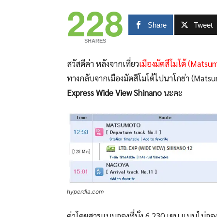
228
Share
Tweet
SHARES
สวัสดีค่า หลังจากเที่ยว
เมืองมัตสึโมโต้ (Matsu
ทางกลับจากเมืองมัตสึโมโต้ไปนาโกย่า (Mats
Express Wide View Shinano
นะคะ
hyperdia.com
ค่าโดยสารแบบจองที่นั่ง 6,230 เยน แบบไม่จองท