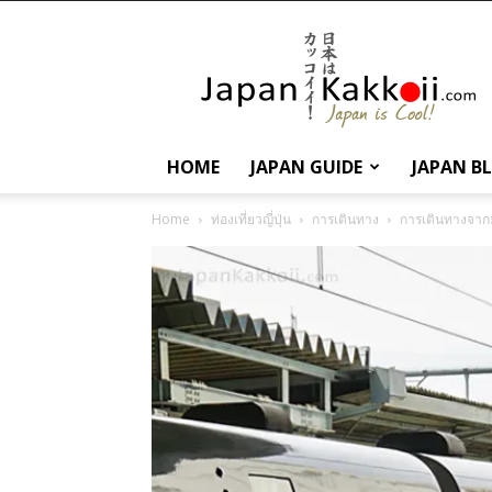
นานา
สาระ
เกี่ยว
กับ
ญี่ปุ่น
และ
HOME
JAPAN GUIDE
JAPAN B
การ
ท่อง
Home
ท่องเที่ยวญี่ปุ่น
การเดินทาง
การเดินทางจาก
เที่ยว
ญี่ปุ่น