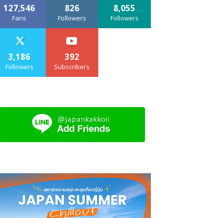
127,546
826
8,055
Fans
Followers
Followers
3,186
392
Followers
Subscribers