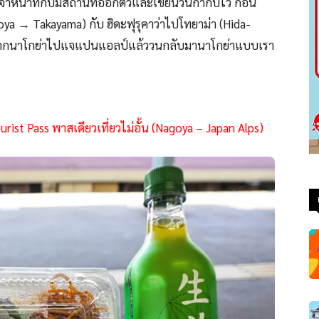
จ้าหน้าที่ก็ปั้มสถานีที่ออกตั๋วและเขียนวันกำกับไว้ ก่อน
ya → Takayama) กับ ฮิดะฟุรุคาว่าไปโทยาม่า (Hida-
ยวจากนาโกย่าไปแจแปนแอลป์แล้ววนกลับมานาโกย่าแบบเรา
st Pass พาสเดียวเที่ยวไม่อั้น (Nagoya – Japan Alps)