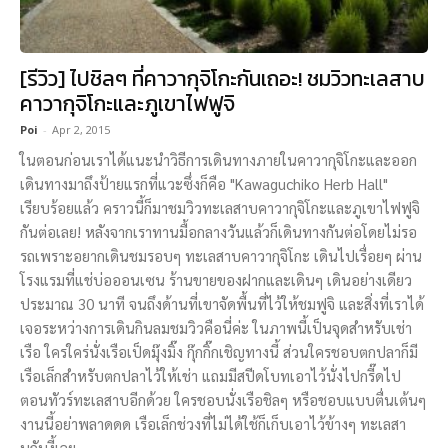
[รีวิว] ไปชิลๆ ที่คาวากุจิโกะกันเถอะ! ชมวิวทะเลสาบ
คาวากุจิโกะและภูเขาไฟฟูจิ
Poi
-
Apr 2, 2015
ในตอนก่อนเราได้แนะนำวิธีการเดินทางภายในคาวากุจิโกะและออก
เดินทางมาถึงป้ายแรกที่แวะซึ่งก็คือ "Kawaguchiko Herb Hall"
เรียบร้อยแล้ว คราวนี้ก็มาชมวิวทะเลสาบคาวากุจิโกะและภูเขาไฟฟูจิ
กันต่อเลย! หลังจากเราทานมื้อกลางวันแล้วก็เดินทางกันต่อโดยไม่รอ
รถเพราะอยากเดินชมรอบๆ ทะเลสาบคาวากุจิโกะ เดินไปเรื่อยๆ ผ่าน
โรงแรมที่แช่บ่อออนเซน ร้านขายของฝากและเดินๆ เดินอย่างเดียว
ประมาณ 30 นาที จนถึงด้านที่เขาจัดพื้นที่ไว้ให้ชมฟูจิ และสิ่งที่เราได้
เจอระหว่างการเดินกินลมชมวิวคือนี่ค่ะ ในภาพนี้เป็นจุดสำหรับเช่า
เรือ ใครใคร่นั่งเรือเป็ดมุ๊งมิ๊ง กุ๊กกิ๊กเชิญทางนี้ ส่วนใครชอบตกปลาก็มี
เรือเล็กสำหรับตกปลาไว้ให้เช่า แถมมีสปีดโบทเอาไว้นั่งไปกรี๊ดไป
ตอนทัวร์ทะเลสาบอีกด้วย ใครชอบนั่งเรือชิลๆ หรือชอบแบบตื่นเต้นๆ
งานนี้อย่าพลาดดด เรือเล็กช่วงที่ไม่ได้ใช้ก็เก็บเอาไว้ข้างๆ ทะเลสา
บกันงี้เลย ...