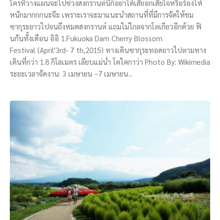
ใครที่วางแผนจะไปช่วงสงกรานต์นี้ก็อย่าได้เสียอกเสียใจหรือร้องไห้
หนักมากกกนะจ๊ะ เพราะเราจะมาแนะนำสถานที่ที่มีการจัดให้ชม
ซากุระยาวไปจนถึงหมดสงกรานต์ แถมไม่ไกลจากโตเกียวอีกด้วย ฟิ
นกันทั้งเดือน อิอิ 1.Fukuoka Dam Cherry Blossom
Festival (April'3rd- 7 th,2015) ทางเดินซากุระทอดยาวไปตามทาง
เดินที่กว่า 1.8 กิโลเมตร เลียบแม่น่ำ โคไคกาว่า Photo By: Wikimedia
ระยะเวลาจัดงาน: 3 เมษายน –7 เมษายน...