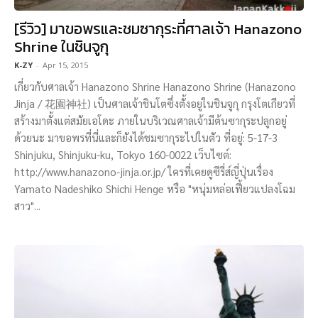
[รีวิว] มาขอพรและชมซากุระที่ศาลเจ้า Hanazono
Shrine ในชินจูกุ
K-ZY
-
Apr 15, 2015
เกี่ยวกับศาลเจ้า Hanazono Shrine Hanazono Shrine (Hanazono
Jinja / 花園神社) เป็นศาลเจ้าชินโตซึ่งตั้งอยู่ในชินจูกุ กรุงโตเกียวที่
สร้างมาตั้งแต่สมัยเอโดะ ภายในบริเวณศาลเจ้ามีต้นซากุระปลูกอยู่
ด้วยนะ มาขอพรที่นี่และก็ยังได้ชมซากุระไปในตัว ที่อยู่: 5-17-3
Shinjuku, Shinjuku-ku, Tokyo 160-0022 เว็บไซต์:
http://www.hanazono-jinja.or.jp/ ใครที่เคยดูซีรี่ส์ญี่ปุ่นเรื่อง
Yamato Nadeshiko Shichi Henge หรือ "หนุ่มหล่อเฟี้ยวแปลงโฉม
สาว"...