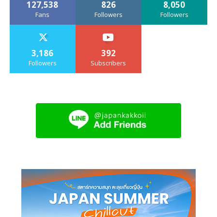
127,538
826
8,050
Fans
Followers
Followers
3,186
392
Followers
Subscribers