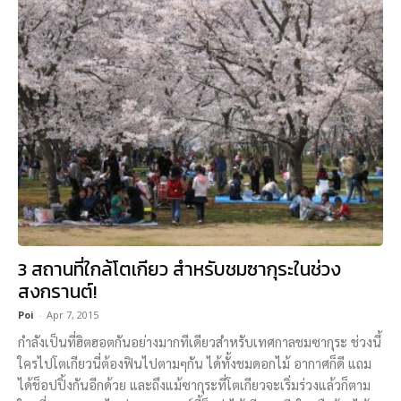
3 สถานที่ใกล้โตเกียว สำหรับชมซากุระในช่วง
สงกรานต์!
Poi
-
Apr 7, 2015
กำลังเป็นที่ฮิตฮอตกันอย่างมากทีเดียวสำหรับเทศกาลชมซากุระ ช่วงนี้
ใครไปโตเกียวนี่ต้องฟินไปตามๆกัน ได้ทั้งชมดอกไม้ อากาศก็ดี แถม
ได้ช็อปปิ้งกันอีกด้วย และถึงแม้ซากุระที่โตเกียวจะเริ่มร่วงแล้วก็ตาม