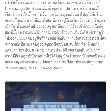
ครั้งที่แล้วเราได้อธิบายการวางแผนเดินทางมาท่องเที่ยวที่คาวากุจิ
โกะ(Kawaguchiko) และได้มาถึงจุดหมายปลายทางอย่างปลอดภัย
เรียบร้อยแล้วใช่มั้ยคะ วันนี้เราจะเริ่มผจญภัยกันแล้วไปดูกันค่ะว่าเรา
จะเจอกับอะไรบ้าง เมื่อมาถึงสถานีคาวากุจิโกะเรียบร้อยแล้ว ก็จัดแจง
เข้าห้องน้ำและเดินสำรวจรอบๆ สถานีก่อนว่ามีร้านเช่าจักรยานใกล้ๆ
สถานีมั้ย เพราะเคยได้ยินว่าสามารถปั่นจักรยานเที่ยวได้ แต่ปรากฎว่า
ไม่เจอล่ะ 555 เดินอยู่ซักพักก็ยอมแพ้กลับมาตายรังหาข้อมูลท่องเที่ยว
จากตัวสถานีแทน เดินดูรอบๆสถานีจะเป็นแบบนี้ค่ะ ท้องฟ้าสดใส
แดดแรงนิดหน่อย แต่พกร่มมาหายห่วง อิอิ พอเดินกลับมาในสถานี
คราวนี้ก็เดินดูว่ามีบัตรอะไรที่ใช้ได้คุ้มๆ บ้าง ในคาวากุจิโกะจะมี Pass
ย่อยต่างๆ มากมายมายสรุปย่อๆ ประะมาณนี้จ้ะ *อัพเดทข้อมูลล่าสุด
26 December, 2023 1. Kawaguchiko...