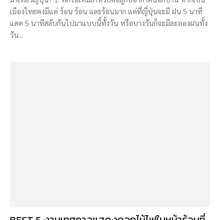
เมืองไทยคงมีแต่ ร้อน ร้อน และร้อนมาก แต่ที่ญี่ปุ่นจะมี ฝน 5 นาที
แดด 5 นาทีสลับกันไปมาแบบนี้ทั้งวัน หรือบางวันก็จะมีละอองฝนทั้ง
วัน...
BEST 5 งานเทศกาลแสดงดอกไม้ไฟในหน้าร้อนที่