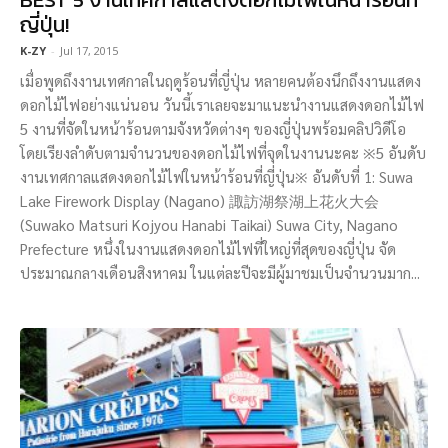
ญี่ปุ่น!
K-ZY
-
Jul 17, 2015
เมื่อพูดถึงงานเทศกาลในฤดูร้อนที่ญี่ปุ่น หลายคนต้องนึกถึงงานแสดง
ดอกไม้ไฟอย่างแน่นอน วันนี้เราเลยจะมาแนะนำงานแสดงดอกไม้ไฟ
5 งานที่จัดในหน้าร้อนตามจังหวัดต่างๆ ของญี่ปุ่นพร้อมคลิปวิดีโอ
โดยเรียงลำดับตามจำนวนของดอกไม้ไฟที่จุดในงานนะคะ ※5 อันดับ
งานเทศกาลแสดงดอกไม้ไฟในหน้าร้อนที่ญี่ปุ่น※ อันดับที่ 1: Suwa
Lake Firework Display (Nagano) 諏訪湖祭湖上花火大会
(Suwako Matsuri Kojyou Hanabi Taikai) Suwa City, Nagano
Prefecture หนึ่งในงานแสดงดอกไม้ไฟที่ใหญ่ที่สุดของญี่ปุ่น จัด
ประมาณกลางเดือนสิงหาคม ในแต่ละปีจะมีผู้มาชมเป็นจำนวนมาก...