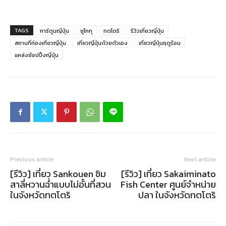
TAGS
การ์ตูนญี่ปุ่น
ชูโกกุ
ทตโตริ
รีวิวเที่ยวญี่ปุ่น
สถานที่ท่องเที่ยวญี่ปุ่น
เที่ยวญี่ปุ่นด้วยตัวเอง
เที่ยวญี่ปุ่นฤดูร้อน
แหล่งช้อปปิ้งญี่ปุ่น
Previous article
Next article
[รีวิว] เที่ยว Sankouen ชิม
[รีวิว] เที่ยว Sakaiminato
สาลี่หวานฉ่ำแบบไม่อั้นที่สวน
Fish Center ศูนย์จำหน่าย
ในจังหวัดทตโตริ
ปลา ในจังหวัดทตโตริ