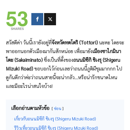
53
SHARES
สวัสดีค่า วันนี้เรายังอยู่ที่
จังหวัดทตโตริ (Tottori)
นะคะ โดยจะ
พาออกนอกตัวเมืองมากันสักหน่อย เพื่อมายัง
เมืองซาไกมินา
โตะ (Sakaiminato)
ซึ่งเป็นที่ตั้งของ
ถนนมิซึกิ ชิเงรุ (Shigeru
Mizuki Road)
ขอบอกไว้ก่อนเลยว่าถนนนี้ภูติผีชุมมากกก ไป
ดูกันดีกว่าค่ะว่าถนนสายนี้จะน่ากลัว…หรือน่ารักขนาดไหน
และมีอะไรน่าสนใจบ้าง!
เลือกอ่านตามหัวข้อ
ซ่อน
เกี่ยวกับถนนมิซึกิ ชิเงรุ (Shigeru Mizuki Road)
รีวิวเที่ยวถนนมิซึกิ ชิเงรุ (Shigeru Mizuki Road)