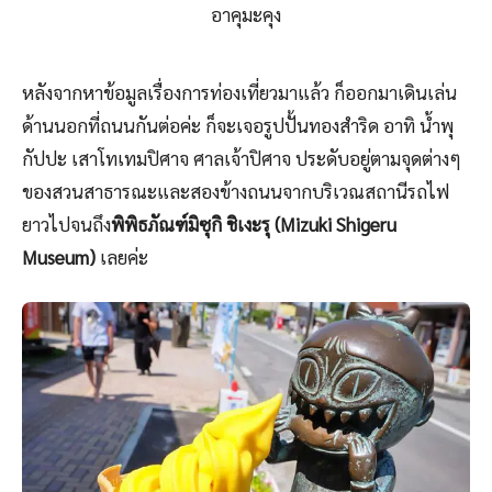
อาคุมะคุง
หลังจากหาข้อมูลเรื่องการท่องเที่ยวมาแล้ว ก็ออกมาเดินเล่น
ด้านนอกที่ถนนกันต่อค่ะ ก็จะเจอรูปปั้นทองสำริด อาทิ น้ำพุ
กัปปะ เสาโทเทมปิศาจ ศาลเจ้าปิศาจ ประดับอยู่ตามจุดต่างๆ
ของสวนสาธารณะและสองข้างถนนจากบริเวณสถานีรถไฟ
ยาวไปจนถึง
พิพิธภัณฑ์มิซุกิ ชิเงะรุ (Mizuki Shigeru
Museum)
เลยค่ะ