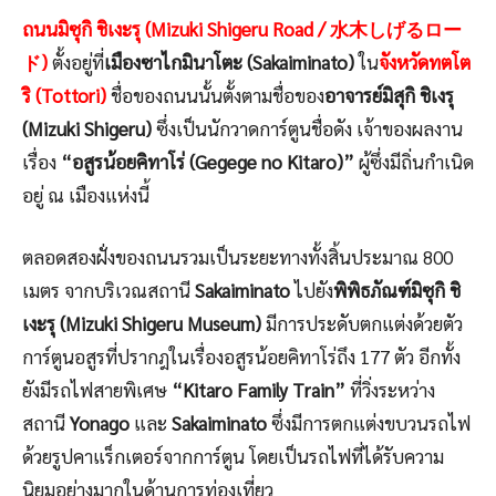
ถนนมิซุกิ ชิเงะรุ (Mizuki Shigeru Road / 水木しげるロー
ド)
ตั้งอยู่ที่
เมืองซาไกมินาโตะ (Sakaiminato)
ใน
จังหวัดทตโต
ริ (Tottori)
ชื่อของถนนนั้นตั้งตามชื่อของ
อาจารย์มิสุกิ ชิเงรุ
(Mizuki Shigeru)
ซึ่งเป็นนักวาดการ์ตูนชื่อดัง เจ้าของผลงาน
เรื่อง
“อสูรน้อยคิทาโร่ (Gegege no Kitaro)”
ผู้ซึ่งมีถิ่นกำเนิด
อยู่ ณ เมืองแห่งนี้
ตลอดสองฝั่งของถนนรวมเป็นระยะทางทั้งสิ้นประมาณ 800
เมตร จากบริเวณสถานี
Sakaiminato
ไปยัง
พิพิธภัณฑ์มิซุกิ ชิ
เงะรุ (Mizuki Shigeru Museum)
มีการประดับตกแต่งด้วยตัว
การ์ตูนอสูรที่ปรากฎในเรื่องอสูรน้อยคิทาโร่ถึง 177 ตัว อีกทั้ง
ยังมีรถไฟสายพิเศษ
“Kitaro Family Train”
ที่วิ่งระหว่าง
สถานี
Yonago
และ
Sakaiminato
ซึ่งมีการตกแต่งขบวนรถไฟ
ด้วยรูปคาแร็กเตอร์จากการ์ตูน โดยเป็นรถไฟที่ได้รับความ
นิยมอย่างมากในด้านการท่องเที่ยว