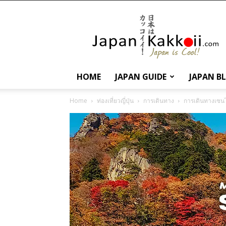
นานา
สาระ
เกี่ยว
กับ
ญี่ปุ่น
และ
HOME
JAPAN GUIDE
JAPAN B
การ
ท่อง
Home
ท่องเที่ยวญี่ปุ่น
การเดินทาง
การเดินทางเซน
เที่ยว
ญี่ปุ่น