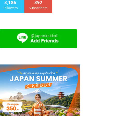
3,186
392
Followers
Subscribers