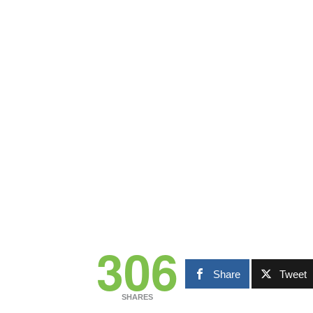
306
Share
Tweet
SHARES