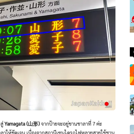
สู่
Yamagata (山形)
จากป้ายจะอยู่ชานชาลาที่ 7 ค่ะ
าให้ชัดเจน เนื่องจากสถานีเซนไดรถไฟหลายสายใช้ชาน