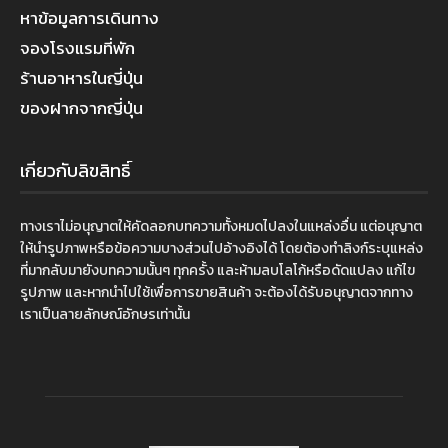
หาข้อมูลการเดินทาง
จองโรงแรมที่พัก
ร้านอาหารในญี่ปุ่น
ของฝากจากญี่ปุ่น
เกี่ยวกับลิขสิทธิ์
ทางเราไม่อนุญาตให้คัดลอกบทความทั้งหมดไปลงในแหล่งอื่น แต่อนุญาต
ให้นำรูปภาพหรือข้อความบางส่วนไปอ้างอิงได้ โดยต้องทำลิงก์ระบุแหล่ง
ที่มากลับมายังบทความนั้นๆ ทุกครั้ง และห้ามลบโลโก้หรือดัดแปลง แก้ไข
รูปภาพ และหากนำไปใช้เพื่อการขายสินค้า จะต้องได้รับอนุญาตจากทาง
เราเป็นลายลักษณ์อักษรเท่านั้น