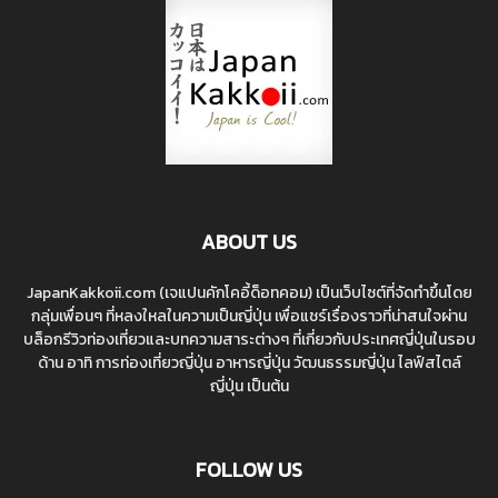
ABOUT US
JapanKakkoii.com (เจแปนคักโคอี้ด็อทคอม) เป็นเว็บไซต์ที่จัดทำขึ้นโดย
กลุ่มเพื่อนๆ ที่หลงใหลในความเป็นญี่ปุ่น เพื่อแชร์เรื่องราวที่น่าสนใจผ่าน
บล็อกรีวิวท่องเที่ยวและบทความสาระต่างๆ ที่เกี่ยวกับประเทศญี่ปุ่นในรอบ
ด้าน อาทิ การท่องเที่ยวญี่ปุ่น อาหารญี่ปุ่น วัฒนธรรมญี่ปุ่น ไลฟ์สไตล์
ญี่ปุ่น เป็นต้น
FOLLOW US