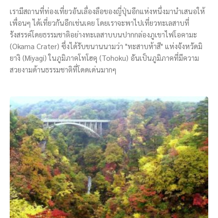
เรามีสถานที่ท่องเที่ยวอันเลื่องลือของญี่ปุ่นอีกแห่งหนึ่งมานำเสนอให้
เพื่อนๆ ได้เที่ยวกันอีกเช่นเคย โดยเราจะพาไปเที่ยวทะเลสาบที่
รังสรรค์โดยธรรมชาติอย่างทะเลสาบบนปากกล่องภูเขาไฟโอคามะ
(Okama Crater) ซึ่งได้รับขนานนามว่า "ทะสาบห้าสี" แห่งจังหวัดมิ
ยางิ (Miyagi) ในภูมิภาคโทโฮคุ (Tohoku) อันเป็นภูมิภาคที่มีความ
สวยงามด้านธรรมชาติที่โดดเด่นมากๆ