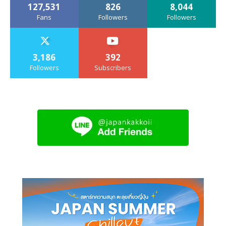
127,531
826
8,044
Fans
Followers
Followers
3,186
392
Followers
Subscribers