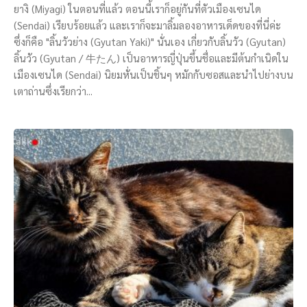
ยางิ (Miyagi) ในตอนที่แล้ว ตอนนี้เราก็อยู่กันที่ตัวเมืองเซนได
(Sendai) เรียบร้อยแล้ว และเราก็จะมาลิ้มลองอาหารเด็ดของที่นี่ค่ะ
ซึ่งก็คือ "ลิ้นวัวย่าง (Gyutan Yaki)" นั่นเอง เกี่ยวกับลิ้นวัว (Gyutan)
ลิ้นวัว (Gyutan / 牛たん) เป็นอาหารญี่ปุ่นขึ้นชื่อและมีต้นกำเนิดใน
เมืองเซนได (Sendai) นิยมหั่นเป็นชิ้นๆ หมักกับซอสและนำไปย่างบน
เตาถ่านซึ่งเรียกว่า...