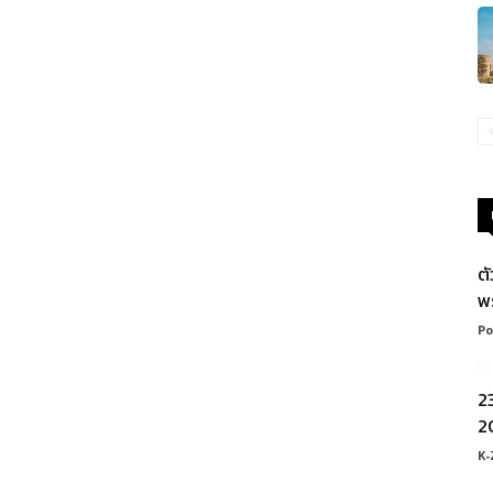
ต
พ
Po
2
20
K-