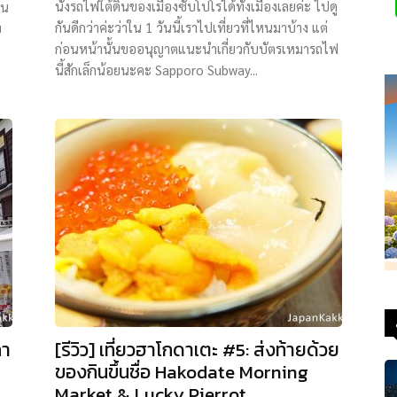
นั่งรถไฟใต้ดินของเมืองซับโปโรได้ทั้งเมืองเลยค่ะ ไปดู
าน
กันดีกว่าค่ะว่าใน 1 วันนี้เราไปเที่ยวที่ไหนมาบ้าง แต่
ย
ก่อนหน้านั้นขออนุญาตแนะนำเกี่ยวกับบัตรเหมารถไฟ
นี้สักเล็กน้อยนะคะ Sapporo Subway...
กา
[รีวิว] เที่ยวฮาโกดาเตะ #5: ส่งท้ายด้วย
ของกินขึ้นชื่อ Hakodate Morning
Market & Lucky Pierrot