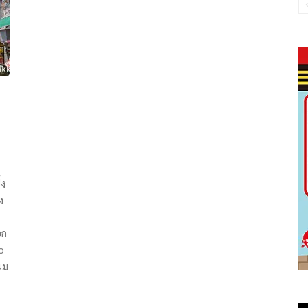
้ง
ง
อก
o
เม