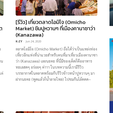
[รีวิว] เที่ยวตลาดโอมิโจ (Omicho
ทต
Market) ชิมปูหวานๆ ที่เมืองคานาซาว่า
(Kanazawa)
K-ZY
-
Jun 24, 2020
ง
ตลาดโอมิโจ (Omicho Market) ถือได้ว่าเป็นแหล่งท่อง
เที่ยวอีกแห่งที่น่าแวะสำหรับคนที่มาเที่ยวเมืองคานาซา
าน
ว่า (Kanazawa) เลยนะคะ ที่นี่มีของเด็ดก็คืออาหาร
ทะเลสดๆ อร่อยๆ ค่าาา ในบทความนี้เรามีรีวิว
ต่
บรรยากาศในตลาดพร้อมกับรีวิวข้าวหน้าปูหวานๆ มา
ฝากนะคะ (พูดแล้วก็น้ำลายไหล) ไปชมกันโล้ดดด~