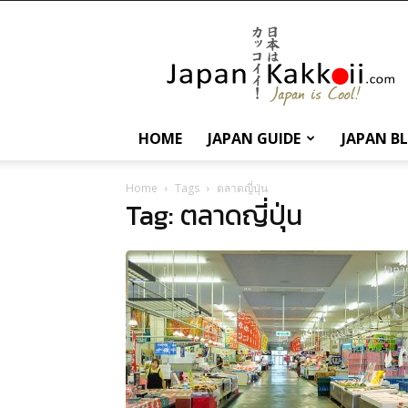
นานา
สาระ
เกี่ยว
กับ
ญี่ปุ่น
และ
HOME
JAPAN GUIDE
JAPAN B
การ
ท่อง
เที่ยว
Home
Tags
ตลาดญี่ปุ่น
Tag: ตลาดญี่ปุ่น
ญี่ปุ่น