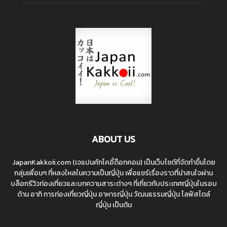
ABOUT US
JapanKakkoii.com (เจแปนคักโคอี้ด็อทคอม) เป็นเว็บไซต์ที่จัดทำขึ้นโดย
กลุ่มเพื่อนๆ ที่หลงใหลในความเป็นญี่ปุ่น เพื่อแชร์เรื่องราวที่น่าสนใจผ่าน
บล็อกรีวิวท่องเที่ยวและบทความสาระต่างๆ ที่เกี่ยวกับประเทศญี่ปุ่นในรอบ
ด้าน อาทิ การท่องเที่ยวญี่ปุ่น อาหารญี่ปุ่น วัฒนธรรมญี่ปุ่น ไลฟ์สไตล์
ญี่ปุ่น เป็นต้น