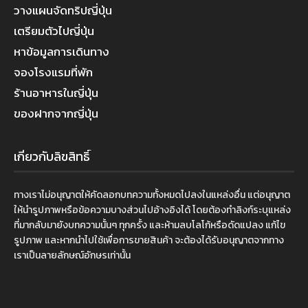
วางแผนจัดทริปญี่ปุ่น
เตรียมตัวไปญี่ปุ่น
หาข้อมูลการเดินทาง
จองโรงแรมที่พัก
ร้านอาหารในญี่ปุ่น
ของฝากจากญี่ปุ่น
เกี่ยวกับลิขสิทธิ์
ทางเราไม่อนุญาตให้คัดลอกบทความทั้งหมดไปลงในแหล่งอื่น แต่อนุญาต
ให้นำรูปภาพหรือข้อความบางส่วนไปอ้างอิงได้ โดยต้องทำลิงก์ระบุแหล่ง
ที่มากลับมายังบทความนั้นๆ ทุกครั้ง และห้ามลบโลโก้หรือดัดแปลง แก้ไข
รูปภาพ และหากนำไปใช้เพื่อการขายสินค้า จะต้องได้รับอนุญาตจากทาง
เราเป็นลายลักษณ์อักษรเท่านั้น