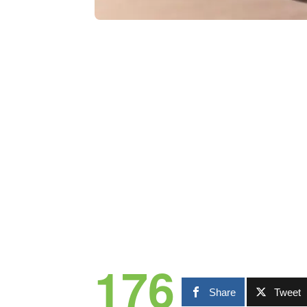
176
Share
Tweet