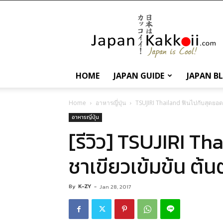
นานา
สาระ
เกี่ยว
กับ
ญี่ปุ่น
และ
HOME
JAPAN GUIDE
JAPAN B
การ
ท่อง
เที่ยว
Home
อาหารญี่ปุ่น
TSUJIRI Thailand ฟินไปกับสุดยอด
ญี่ปุ่น
อาหารญี่ปุ่น
[รีวิว] TSUJIRI T
ชาเขียวเข้มข้น ต้
By
K-ZY
-
Jan 28, 2017