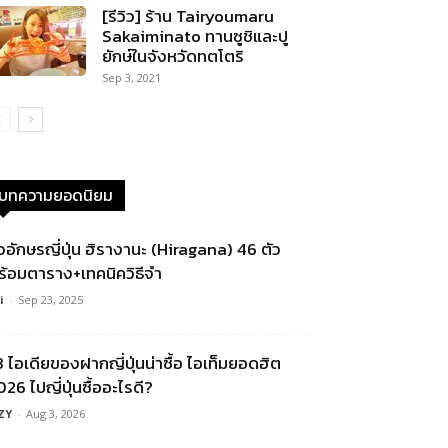
[รีวิว] ร้าน Tairyoumaru
Sakaiminato ทานซูชิและปู
ยักษ์ในจังหวัดทตโตริ
Sep 3, 2021
บทความยอดนิยม
ัวอักษรญี่ปุ่น ฮิรางานะ (Hiragana) 46 ตัว
ร้อมตาราง+เทคนิควิธีจำ
i
-
Sep 23, 2025
3 ไอเดียของฝากญี่ปุ่นน่าซื้อ ไอเท็มยอดฮิต
26 ไปญี่ปุ่นซื้ออะไรดี?
ZY
-
Aug 3, 2026