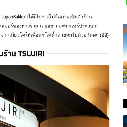
บ
JapanKakkoii
ได้มีโอกาสไปร่วมงาน
เปิดตัวร้าน
กเนเจอร์ของทางร้าน เลยอยากจะมาแชร์ประสบกา
จากเกียวโตให้เพื่อนๆ ได้น้ำลายหกไปด้วยกันค่ะ (อิอิ)
ับร้าน TSUJIRI