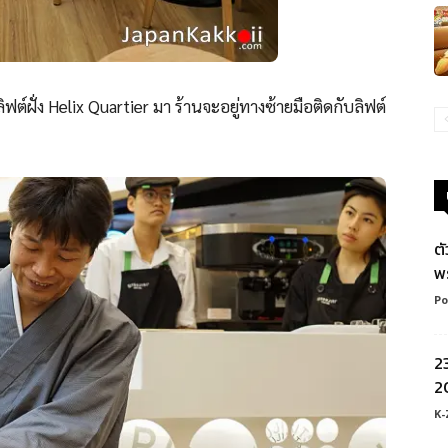
ต์ฝั่ง Helix Quartier มา ร้านจะอยู่ทางซ้ายมือติดกับลิฟต์
ต
พ
Po
2
20
K-