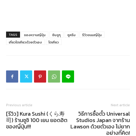
TAGS
ของหวานญี่ปุ่น
ชินจูกุ
ชูครีม
รีวิวขนมญี่ปุ่น
เที่ยวโตเกียวด้วยตัวเอง
โตเกียว
Previous article
Next article
[รีวิว] Kura Sushi (くら寿
วิธีการซื้อตั๋ว Universal
司) ร้านซูชิ 100 เยน ยอดฮิต
Studios Japan จากร้าน
ของญี่ปุ่น!!!
Lawson ด้วยตัวเอง ไม่ยาก
อย่างที่คิด!