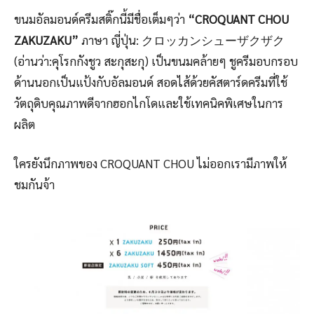
ขนมอัลมอนด์ครีมสติ๊กนี้มีชื่อเต็มๆว่า
“CROQUANT CHOU
ZAKUZAKU”
ภาษา ญี่ปุ่น: クロッカンシューザクザク
(อ่านว่า:คุโรกกังชูว สะกุสะกุ) เป็นขนมคล้ายๆ ชูครีมอบกรอบ
ด้านนอกเป็นแป้งกับอัลมอนด์ สอดไส้ด้วยคัสตาร์ดครีมที่ใช้
วัตถุดิบคุณภาพดีจากฮอกไกโดและใช้เทคนิคพิเศษในการ
ผลิต
ใครยังนึกภาพของ CROQUANT CHOU ไม่ออกเรามีภาพให้
ชมกันจ้า