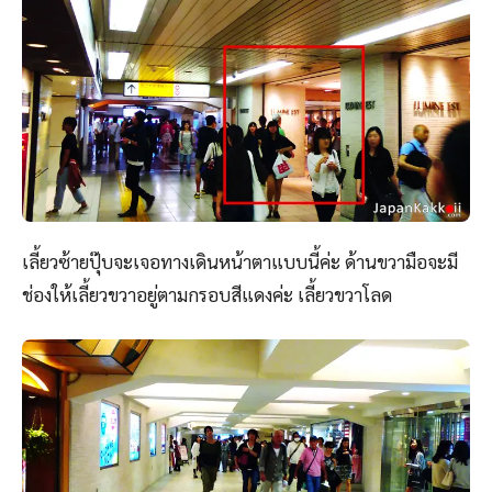
เลี้ยวซ้ายปุ๊บจะเจอทางเดินหน้าตาแบบนี้ค่ะ ด้านขวามือจะมี
ช่องให้เลี้ยวขวาอยู่ตามกรอบสีแดงค่ะ เลี้ยวขวาโลด