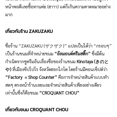
หน้าพอดีเลยซื้อทานค่ะ (ฮาาา) แต่ก็เกินความคาดหมายอย่าง
มาก
เกี่ยวกับร้าน ZAKUZAKU
ชื่อร้าน “ZAKUZAKU (ザクザク)” แปลเป็นได้ว่า “กรอบๆ”
เป็นร้านขนมที่จำหน่ายขนม
“อัลมอนด์ครีมสติ๊ก”
ซึ่งมีต้น
กำเนิดจากชูครีมอันเลื่องชื่อของร้านขนม
Kinotaya (きのと
や)
ที่เมืองซัปโปโร จังหวัดฮอกไกโด โดยร้านมีคอนเซ็ปต์ว่า
“Factory = Shop Counter”
คือการจำหน่ายสินค้าแบบทำ
สดๆ ตรงหน้าร้านเลยและจำหน่ายสินค้าเพียงอย่างเดียว
เท่านั้นซึ่งก็คือขนม
“CROQUANT CHOU”
เกี่ยวกับขนม CROQUANT CHOU