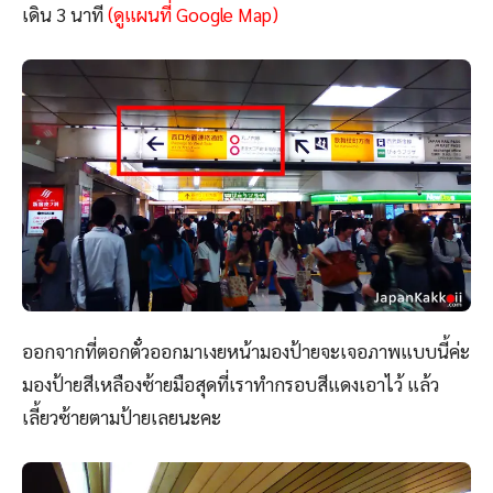
เดิน 3 นาที
(ดูแผนที่ Google Map)
ออกจากที่ตอกตั๋วออกมาเงยหน้ามองป้ายจะเจอภาพแบบนี้ค่ะ
มองป้ายสีเหลืองซ้ายมือสุดที่เราทำกรอบสีแดงเอาไว้ แล้ว
เลี้ยวซ้ายตามป้ายเลยนะคะ