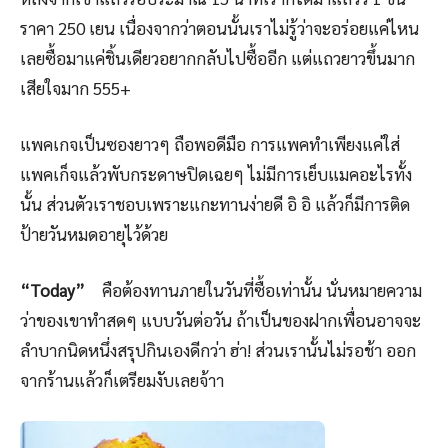
ราคา 250 เยน เนื่องจากว่าตอนนั้นเราไม่รู้ว่าจะอร่อยแค่ไหน
เลยซื้อมาแค่ชิ้นเดียวอยากกลับไปซื้ออีก แต่แถวยาวขึ้นมาก
เสียใจมาก 555+
แพคเกจเป็นซองยาวๆ ถือพอดีมือ การแพคทำเพียงแค่ใส่
แพคเก็จแล้วพับกระดาษปิดเฉยๆ ไม่มีการเย็บแมคอะไรทั้ง
นั้น ส่วนตัวเราชอบเพราะแกะทานง่ายดี อิ อิ แล้วก็มีการติด
ป้ายวันหมดอายุไว้ด้วย
“Today”
คือต้องทานภายในวันที่ซื้อเท่านั้น นั่นหมายความ
ว่าของเขาทำสดๆ แบบวันต่อวัน ถ้าเป็นของฝากเพื่อนอาจจะ
ลำบากนิดหนึ่งสรุปกินเองดีกว่า ฮ่า! ส่วนเรานั้นไม่รอช้า ออก
จากร้านแล้วก็เตรียมงับเลยจ้าา