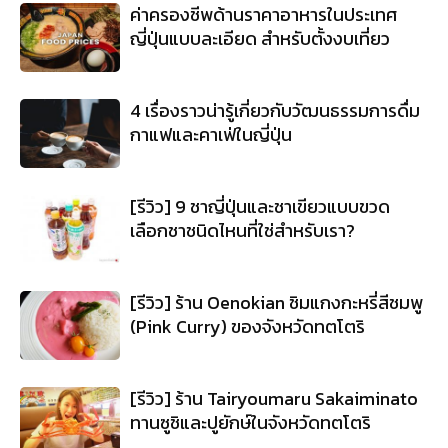
ค่าครองชีพด้านราคาอาหารในประเทศ
ญี่ปุ่นแบบละเอียด สำหรับตั้งงบเที่ยว
4 เรื่องราวน่ารู้เกี่ยวกับวัฒนธรรมการดื่ม
กาแฟและคาเฟ่ในญี่ปุ่น
[รีวิว] 9 ชาญี่ปุ่นและชาเขียวแบบขวด
เลือกชาชนิดไหนที่ใช่สำหรับเรา?
[รีวิว] ร้าน Oenokian ชิมแกงกะหรี่สีชมพู
(Pink Curry) ของจังหวัดทตโตริ
[รีวิว] ร้าน Tairyoumaru Sakaiminato
ทานซูชิและปูยักษ์ในจังหวัดทตโตริ