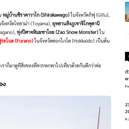
่น
หมู่บ้านชิราคาวาโก (Shirakawago)
ในจังหวัดกิฟุ (Gifu),
จังหวัดโทยาม่า (Toyama),
อุทยานลิงภูเขาจิโกคุดานิ
Nagano),
ทุ่งปีศาจหิมะซาโอะ (Zao Snow Monster)
ใน
ฟุระโนะ (Furano)
ในจังหวัดฮอกไกโด (Hokkaido) เป็นต้น
ว เราก็มาดูที่สิ่งของที่ควรพกพาไปเที่ยวด้วยกันดีกว่าค่ะ
ต
พ
ือง
Po
2
20
K-