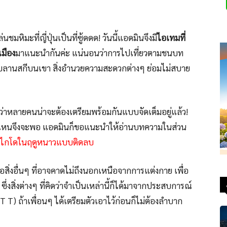
หิมะที่ญี่ปุ่นเป็นที่ซู้ดดด! วันนี้แอดมินจึงมี
ไอเทมที่
มือง
มาแนะนำกันค่ะ แน่นอนว่าการไปเที่ยวตามชนบท
ถบลานสกีบนเขา สิ่งอำนวยความสะดวกต่างๆ ย่อมไม่สบาย
ิดว่าหลายคนน่าจะต้องเตรียมพร้อมกันแบบจัดเต็มอยู่แล้ว!
เท่าไหนจึงจะพอ แอดมินก็ขอแนะนำให้อ่านบทความในส่วน
ฮอกไกโดในฤดูหนาวแบบติดลบ
ิ่งอื่นๆ ที่อาจคาดไม่ถึงนอกเหนือจากการแต่งกาย เพื่อ
ึ่งสิ่งต่างๆ ที่คิดว่าจำเป็นเหล่านี้ก็ได้มาจากประสบการณ์
) ถ้าเพื่อนๆ ได้เตรียมตัวเอาไว้ก่อนก็ไม่ต้องลำบาก