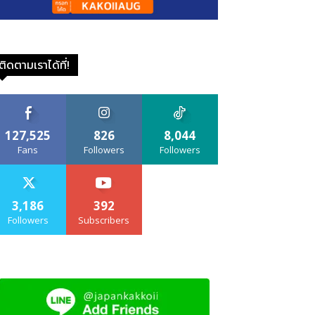
ติดตามเราได้ที่!
127,525
826
8,044
Fans
Followers
Followers
3,186
392
Followers
Subscribers