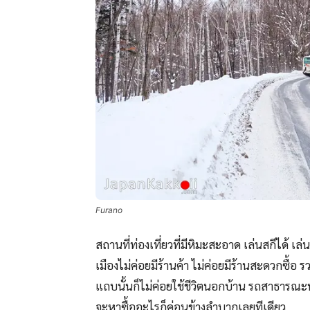
Furano
สถานที่ท่องเที่ยวที่มีหิมะสะอาด เล่นสกีได้ เ
เมืองไม่ค่อยมีร้านค้า ไม่ค่อยมีร้านสะดวกซื้อ 
แถบนั้นก็ไม่ค่อยใช้ชีวิตนอกบ้าน รถสาธารณะน้อ
จะหาซื้ออะไรก็ค่อนข้างลำบากเลยทีเดียว