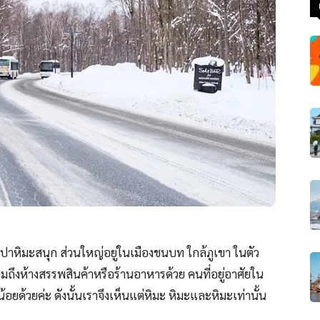
ล่นปาหิมะสนุก ส่วนใหญ่อยู่ในเมืองชนบท ใกล้ภูเขา ในตัว
รวมถึงห้างสรรพสินค้าหรือร้านอาหารด้วย คนที่อยู่อาศัยใน
ยด้วยค่ะ ดังนั้นเราจึงเห็นแต่หิมะ หิมะและหิมะเท่านั้น