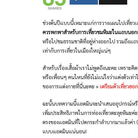
SHARES
ช่วงต้นปีแบบนี้เหมาะแก่การวางแผนไปเที่ยวเล่นชม
ควรพกพาสำหรับการเที่ยวชมหิมะในแถบนอกเ
หรือไปชมธรรมชาติที่อยู่ห่างออกไป รวมถึงแ
เท่ากับการเที่ยวในเมืองใหญ่แน่ๆ
สำหรับเรื่องเสื้อผ้าเราไม่พูดถึงนะคะ เพราะค
หรือเพื่อนๆ คนไหนที่ยังไม่แน่ใจว่าแต่งตัว
ของการแต่งกายที่นี่นะคะ »
เตรียมตัวเที่ยว
ฉะนั้นบทความนี้แอดมินจะนำเสนออุปกรณ์หรือส
เพิ่มประสิทธิภาพในการท่องเที่ยวตะลุยหิมะค่ะ ซ
ตรงของแอดมินที่ไปตกระกำลำบากมาแล้วค่า (T T
แบบแอดมินแน่นอน!