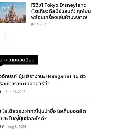
[รีวิว] Tokyo Disneyland
(โตเกียวดิสนีย์แลนด์) ทุกโซน
พร้อมเครื่องเล่นห้ามพลาด!
Jul 7, 2026
บทความยอดนิยม
ัวอักษรญี่ปุ่น ฮิรางานะ (Hiragana) 46 ตัว
ร้อมตาราง+เทคนิควิธีจำ
i
-
Sep 23, 2025
3 ไอเดียของฝากญี่ปุ่นน่าซื้อ ไอเท็มยอดฮิต
26 ไปญี่ปุ่นซื้ออะไรดี?
ZY
-
Aug 3, 2026