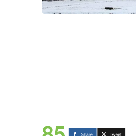
85
Share
Tweet