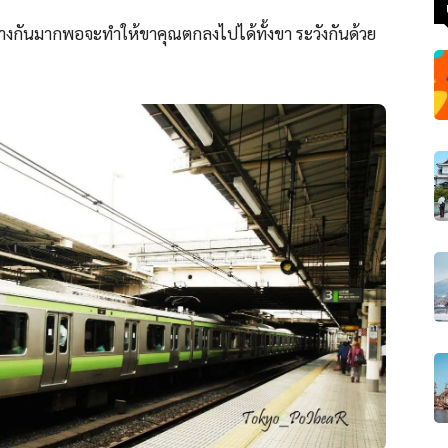
งกันมากพอจะทำให้ขาคุณตกลงไปได้ทั้งขา ระวังกันด้วย