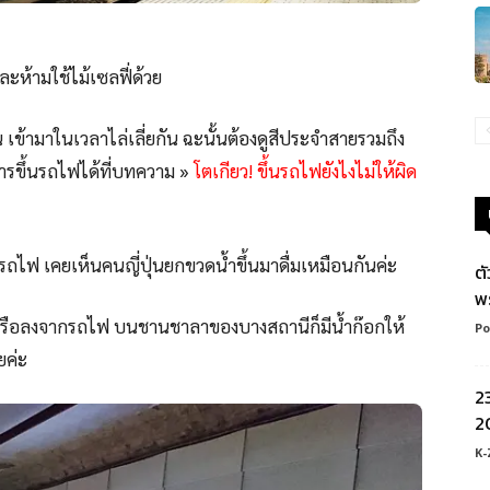
ห้ามใช้ไม้เซลฟี่ด้วย
ข้ามาในเวลาไล่เลี่ยกัน ฉะนั้นต้องดูสีประจำสายรวมถึง
รขึ้นรถไฟได้ที่บทความ »
โตเกียว! ขึ้นรถไฟยังไงไม่ให้ผิด
ถไฟ เคยเห็นคนญี่ปุ่นยกขวดน้ำขึ้นมาดื่มเหมือนกันค่ะ
ต
พ
 หรือลงจากรถไฟ บนชานชาลาของบางสถานีก็มีน้ำก๊อกให้
Po
ยค่ะ
2
20
K-