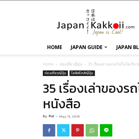
นานา
สาระ
เกี่ยว
กับ
ญี่ปุ่น
และ
HOME
JAPAN GUIDE
JAPAN B
การ
ท่อง
เที่ยว
Home
ท่องเที่ยวญี่ปุ่น
35 เรื่องเล่าของรถไฟในโตเกียวที
ญี่ปุ่น
ท่องเที่ยวญี่ปุ่น
ไลฟ์สไตล์ญี่ปุ่น
35 เรื่องเล่าของรถไ
หนังสือ
By
Poi
-
May 15, 2019