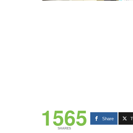
1565
Share
T
SHARES