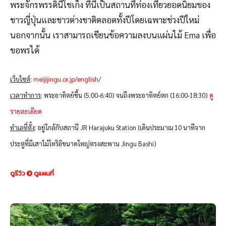
พระจักรพรรดินีโชเก็ง ที่นี่เป็นสถานที่ท่องเที่ยวยอดนิยมของ
ชาวญี่ปุ่นและชาวต่างชาติตลอดทั้งปีโดยเฉพาะช่วงปีใหม่
นอกจากนั้น เราสามารถเขียนข้อความลงบนแผ่นไม้ Ema เพื่อ
ขอพรได้
เว็บไซต์
:
meijijingu.or.jp/english/
เวลาทำการ
: พระอาทิตย์ขึ้น (5:00-6:40) จนถึงพระอาทิตย์ตก (16:00-18:30)
ดู
รายละเอียด
ทำเลที่ตั้ง
: อยู่ใกล้กับสถานี JR Harajuku Station (เดินประมาณ 10 นาทีจาก
ประตูที่มีเสาไม้โทริอิขนาดใหญ่ตรงสะพาน Jingu Bashi)
ดูรีวิว
ดูแผนที่