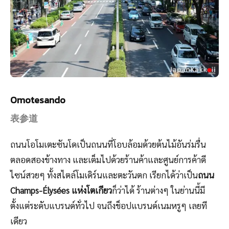
Omotesando
表参道
ถนนโอโมเตะซันโดเป็นถนนที่โอบล้อมด้วยต้นไม้อันร่มรื่น
ตลอดสองข้างทาง และเต็มไปด้วยร้านค้าและศูนย์การค้าดี
ไซน์สวยๆ ทั้งสไตล์โมเดิร์นและตะวันตก เรียกได้ว่าเป็น
ถนน
Champs-Élysées แห่งโตเกียว
ก็ว่าได้ ร้านต่างๆ ในย่านนี้มี
ตั้งแต่ระดับแบรนด์ทั่วไป จนถึงช็อปแบรนด์เนมหรูๆ เลยที
เดียว