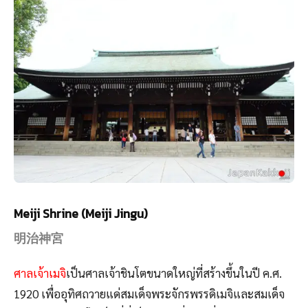
Meiji Shrine (Meiji Jingu)
明治神宮
ศาลเจ้าเมจิ
เป็นศาลเจ้าชินโตขนาดใหญ่ที่สร้างขึ้นในปี ค.ศ.
1920 เพื่ออุทิศถวายแด่สมเด็จพระจักรพรรดิเมจิและสมเด็จ