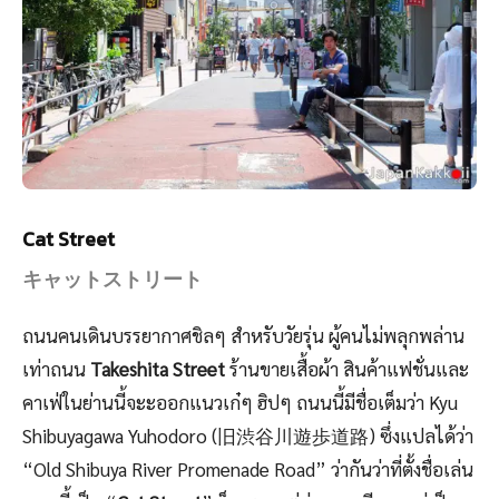
Cat Street
キャットストリート
ถนนคนเดินบรรยากาศชิลๆ สำหรับวัยรุ่น ผู้คนไม่พลุกพล่าน
เท่าถนน
Takeshita Street
ร้านขายเสื้อผ้า สินค้าแฟชั่นและ
คาเฟ่ในย่านนี้จะะออกแนวเก๋ๆ ฮิปๆ ถนนนี้มีชื่อเต็มว่า Kyu
Shibuyagawa Yuhodoro (旧渋谷川遊歩道路) ซึ่งแปลได้ว่า
“
Old
Shibuya River
Promenade
R
oad”
ว่ากันว่าที่ตั้งชื่อเล่น