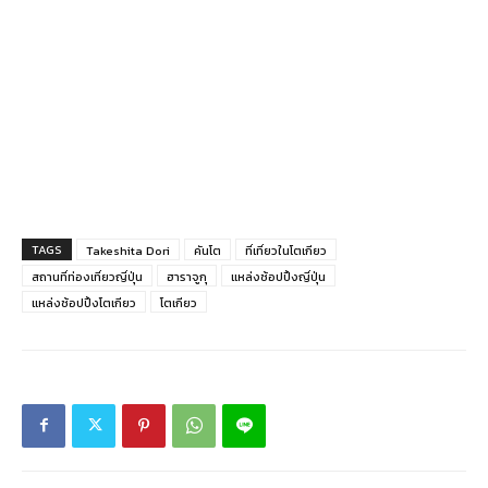
TAGS
Takeshita Dori
คันโต
ที่เที่ยวในโตเกียว
สถานที่ท่องเที่ยวญี่ปุ่น
ฮาราจูกุ
แหล่งช้อปปิ้งญี่ปุ่น
แหล่งช้อปปิ้งโตเกียว
โตเกียว