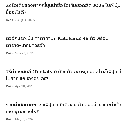
23 ไอเดียของฝากญี่ปุ่นน่าซื้อ ไอเท็มยอดฮิต 2026 ไปญี่ปุ่น
ซื้ออะไรดี?
K-ZY
-
Aug 3, 2026
ตัวอักษรญี่ปุ่น คาตาคานะ (Katakana) 46 ตัว พร้อม
ตาราง+เทคนิควิธีจำ
Poi
-
Sep 23, 2025
วิธีทำทงคัตสึ (Tonkatsu) ด้วยตัวเอง หมูทอดสไตล์ญี่ปุ่น ทำ
ไม่ยาก แถมอร่อยเลิศ!
Poi
-
Apr 28, 2020
รวมคําทักทายภาษาญี่ปุ่น สวัสดีตอนเช้า ตอนบ่าย แนะนำตัว
เอง พูดอย่างไร?
Poi
-
May 6, 2026