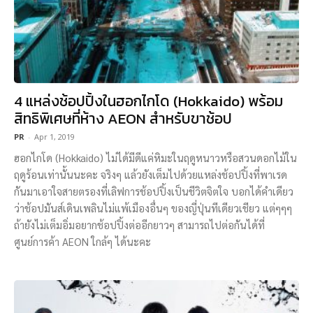
4 แหล่งช้อปปิ้งในฮอกไกโด (Hokkaido) พร้อม
สิทธิพิเศษที่ห้าง AEON สำหรับขาช้อป
PR
-
Apr 1, 2019
ฮอกไกโด (Hokkaido) ไม่ได้มีดีแค่หิมะในฤดูหนาวหรือสวนดอกไม้ใน
ฤดูร้อนเท่านั้นนะคะ จริงๆ แล้วยังเต็มไปด้วยแหล่งช้อปปิ้งที่พาเรด
กันมาเอาใจสายตรองที่เลิฟการช้อปปิ้งเป็นชีวิตจิตใจ บอกได้คำเดียว
ว่าช้อปมันส์เดินเพลินไม่แพ้เมืองอื่นๆ ของญี่ปุ่นทีเดียวเชียว แต่ๆๆๆ
ถ้ายังไม่เต็มอิ่มอยากช้อปปิ้งต่ออีกยาวๆ สามารถไปต่อกันได้ที่
ศูนย์การค้า AEON ใกล้ๆ ได้นะคะ