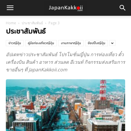
Home
ประชาสัมพันธ์
Page 3
ประชาสัมพันธ์
ข่าวญี่ปุ่น
คู่มือท่องเที่ยวญี่ปุ่น
งานภาษาญี่ปุ่น
ช้อปปิ้งญี่ปุ่น
อัปเดทข่าวประชาสัมพันธ์ โปรโมชั่นญี่ปุ่น การท่องเที่ยว ตั๋ว
เครื่องบิน สินค้า อาหาร ส่วนลด อีเวนท์ กิจกรรมส่งเสริมการ
ขายอื่นๆ ที่ JapanKakkoii.com