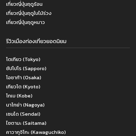
เที่ยวญี่ปุ่นฤดูร้อน
เที่ยวญี่ปุ่นฤดูใบไม้ร่วง
เที่ยวญี่ปุ่นฤดูหนาว
รีวิวเมืองท่องเที่ยวยอดนิยม
โตเกียว (Tokyo)
ซัปโปโร (Sapporo)
โอซาก้า (Osaka)
เกียวโต (Kyoto)
โกเบ (Kobe)
นาโกย่า (Nagoya)
เซนได (Sendai)
ไซตามะ (Saitama)
คาวากุจิโกะ (Kawaguchiko)