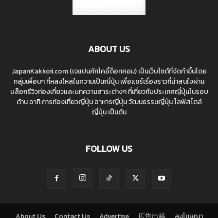
ABOUT US
JapanKakkoii.com (เจแปนคักโคอี้ด็อทคอม) เป็นเว็บไซต์ที่จัดทำขึ้นโดย
กลุ่มเพื่อนๆ ที่หลงใหลในความเป็นญี่ปุ่น เพื่อแชร์เรื่องราวที่น่าสนใจผ่าน
บล็อกรีวิวท่องเที่ยวและบทความสาระต่างๆ ที่เกี่ยวกับประเทศญี่ปุ่นในรอบ
ด้าน อาทิ การท่องเที่ยวญี่ปุ่น อาหารญี่ปุ่น วัฒนธรรมญี่ปุ่น ไลฟ์สไตล์
ญี่ปุ่น เป็นต้น
FOLLOW US
About Us
Contact Us
Advertise
広告出稿
ลงโฆษณา