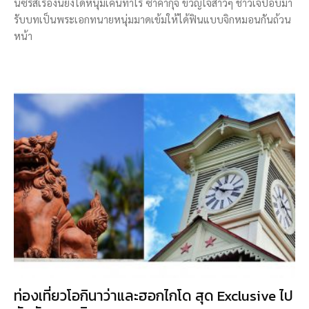
นี้ซีรีส์เรื่องนี้ยังได้หนุ่มเคนทาโร่ ซาคากุจิ ขวัญใจสาวๆ ชาวเจป๊อบมา
รับบทเป็นพระเอกทนายหนุ่มมาดเข้มให้ได้ฟินแบบจิกหมอนกันถ้วน
หน้า
ท่องเที่ยวโอกินาว่าและฮอกไกโด สุด Exclusive ไป