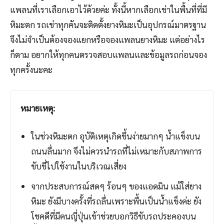
แพลนที่เราเลือกเอาไว้ด้วยค่ะ ทั้งนี้หากเลือกเช่าในพื้นที่ที่มี
หิมะตก รถเช่าทุกคันจะติดตั้งยางหิมะเป็นอุปกรณ์มาตรฐาน
จึงไม่จำเป็นต้องจองแยกหรือจองแพลนยางหิมะ แต่อย่างไร
ก็ตาม อยากให้ทุกคนตรวจสอบแพลนและข้อมูลรถก่อนจอง
ทุกครั้งนะคะ
หมายเหตุ:
ในช่วงหิมะตก อุบัติเหตุเกิดขึ้นง่ายมากๆ น้ำแข็งบน
ถนนลื่นมาก จึงไม่ควรนำรถที่ไม่เหมาะกับสภาพการ
ขับขี่ไปใช้งานในบริเวณเสี่ยง
จากประสบการณ์สดๆ ร้อนๆ ของแอดมิน แม้ใส่ยาง
หิมะ ยังมีบางครั้งที่รถลื่นเพราะพื้นเป็นน้ำแข็งค่ะ ยัง
โชคดีที่มีคนญี่ปุ่นเข้าช่วยบอกวิธีขับรถประคองบน