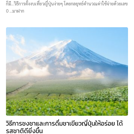
ก็มี...วิธีการตั้งงบเที่ยวญี่ปุ่นง่ายๆ โดยกลยุทธ์คำนวณค่าใช้จ่ายด้วยเลข
0 ...มาฝาก
วิธีการชงชาและการดื่มชาเขียวญี่ปุ่นให้อร่อย ได้
รสชาติดียิ่งขึ้น