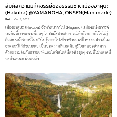
สัมผัสความมหัศจรรย์ของธรรมชาติเมืองฮาคุบะ
(Hakuba) @YAMANOHA, ONSEN(Man made)
Poi
-
Mar 8, 2023
เมืองฮาคุบะ (Hakuba) จังหวัดนากาโน่ (Nagano)...เมืองแห่งสวรรค์
บนดินที่เราจะพาเพื่อนๆ ไปสัมผัสประสบการณ์ที่ตรึงตราตรึงใจไม่รู้
ลืมค่ะ หน้าร้อนนี้ใครยังไม่รู้ว่าจะไปเที่ยวพักผ่อนที่ไหน ขอฝากเมือง
ฮาคุบะนี้ไว้ด้วยนะคะ เป็นบทความที่แอดมินภูมิใจเสนออย่างมาก
ด้วยความอินกับธรรมชาติและไลฟ์สไตล์ที่ตรงใจสุดๆ งานนี้ไม่พลาดที่
จะนำเสนอแน่นอนค่า