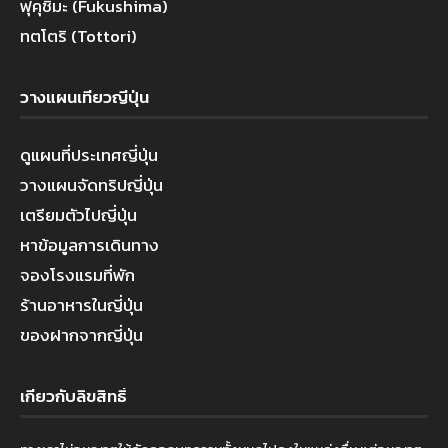
ฟุคุชิมะ (Fukushima)
ทตโตริ (Tottori)
วางแผนเที่ยวญี่ปุ่น
ดูแผนที่ประเทศญี่ปุ่น
วางแผนจัดทริปญี่ปุ่น
เตรียมตัวไปญี่ปุ่น
หาข้อมูลการเดินทาง
จองโรงแรมที่พัก
ร้านอาหารในญี่ปุ่น
ของฝากจากญี่ปุ่น
เกี่ยวกับลิขสิทธิ์