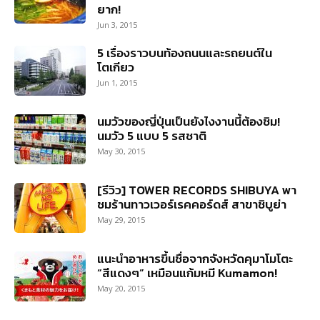
ยาก!
Jun 3, 2015
5 เรื่องราวบนท้องถนนและรถยนต์ใน
โตเกียว
Jun 1, 2015
นมวัวของญี่ปุ่นเป็นยังไงงานนี้ต้องชิม!
นมวัว 5 แบบ 5 รสชาติ
May 30, 2015
[รีวิว] TOWER RECORDS SHIBUYA พา
ชมร้านทาวเวอร์เรคคอร์ดส์ สาขาชิบูย่า
May 29, 2015
แนะนำอาหารขึ้นชื่อจากจังหวัดคุมาโมโตะ
“สีแดงๆ” เหมือนแก้มหมี Kumamon!
May 20, 2015