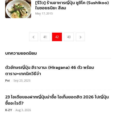
[รีวิว] ร้านอาหารญี่ปุ่น ซูชิโค (Sushikoo)
ในซอยธนิยะ สีลม
May 17, 2015
41
42
43
บทความยอดนิยม
ตัวอักษรญี่ปุ่น ฮิรางานะ (Hiragana) 46 ตัว พร้อม
ตาราง+เทคนิควิธีจำ
Poi
-
Sep 23, 2025
23 ไอเดียของฝากญี่ปุ่นน่าซื้อ ไอเท็มยอดฮิต 2026 ไปญี่ปุ่น
ซื้ออะไรดี?
K-ZY
-
Aug 3, 2026