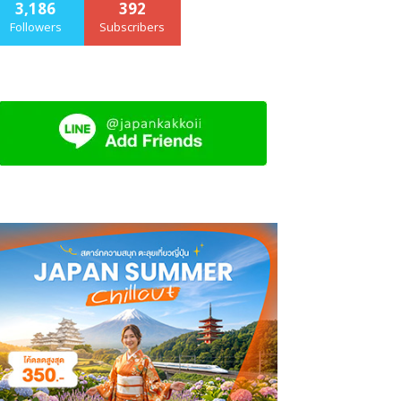
3,186
392
Followers
Subscribers