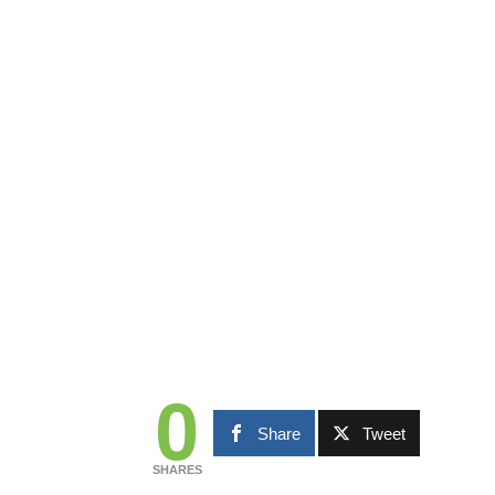
0
Share
Tweet
SHARES