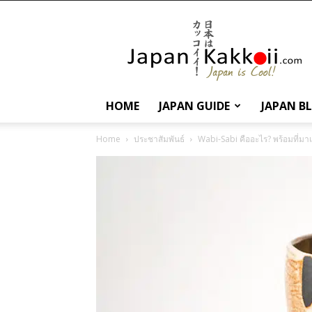
นานา
สาระ
เกี่ยว
กับ
ญี่ปุ่น
และ
HOME
JAPAN GUIDE
JAPAN B
การ
ท่อง
Home
ประชาสัมพันธ์
Wabi-Sabi คืออะไร? พร้อมที่ม
เที่ยว
ญี่ปุ่น