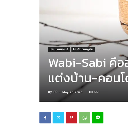
ประชาสัมพันธ์
ไลฟ์สไตล์ญี่ปุ่น
Wabi-Sabi คืออ
แต่งบ้าน-คอนโ
By
PR
-
661
May 28, 2026