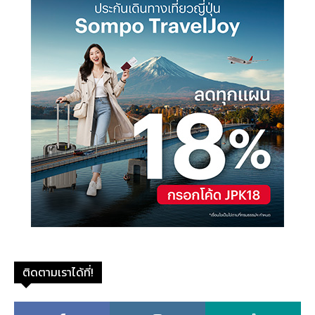
ติดตามเราได้ที่!