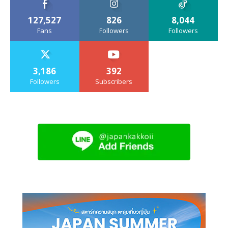
127,527
826
8,044
Fans
Followers
Followers
3,186
392
Followers
Subscribers