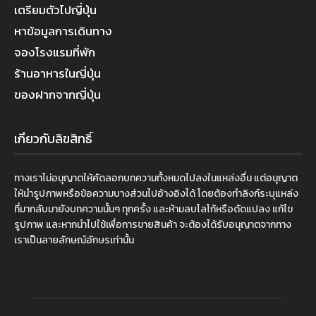
เตรียมตัวไปญี่ปุ่น
หาข้อมูลการเดินทาง
จองโรงแรมที่พัก
ร้านอาหารในญี่ปุ่น
ของฝากจากญี่ปุ่น
เกี่ยวกับลิขสิทธิ์
ทางเราไม่อนุญาตให้คัดลอกบทความทั้งหมดไปลงในแหล่งอื่น แต่อนุญาต
ให้นำรูปภาพหรือข้อความบางส่วนไปอ้างอิงได้ โดยต้องทำลิงก์ระบุแหล่ง
ที่มากลับมายังบทความนั้นๆ ทุกครั้ง และห้ามลบโลโก้หรือดัดแปลง แก้ไข
รูปภาพ และหากนำไปใช้เพื่อการขายสินค้า จะต้องได้รับอนุญาตจากทาง
เราเป็นลายลักษณ์อักษรเท่านั้น