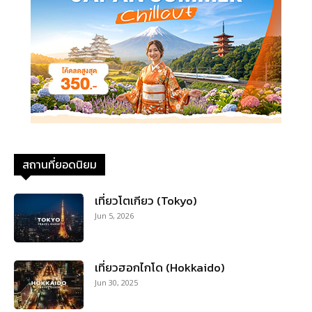
สถานที่ยอดนิยม
เที่ยวโตเกียว (Tokyo)
Jun 5, 2026
เที่ยวฮอกไกโด (Hokkaido)
Jun 30, 2025