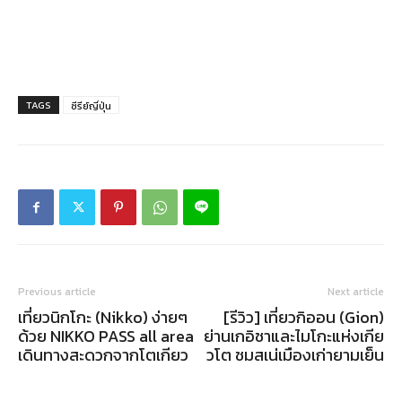
TAGS
ซีรีย์ญี่ปุ่น
Previous article
Next article
เที่ยวนิกโกะ (Nikko) ง่ายๆ
[รีวิว] เที่ยวกิออน (Gion)
ด้วย NIKKO PASS all area
ย่านเกอิชาและไมโกะแห่งเกีย
เดินทางสะดวกจากโตเกียว
วโต ชมสเน่เมืองเก่ายามเย็น