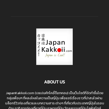
ABOUT US
JapanKakkoii.com (เจแปนคักโคอี้ด็อทคอม) เป็นเว็บไซต์ที่จัดทำขึ้นโดย
กลุ่มเพื่อนๆ ที่หลงใหลในความเป็นญี่ปุ่น เพื่อแชร์เรื่องราวที่น่าสนใจผ่าน
บล็อกรีวิวท่องเที่ยวและบทความสาระต่างๆ ที่เกี่ยวกับประเทศญี่ปุ่นในรอบ
ด้าน อาทิ การท่องเที่ยวญี่ปุ่น อาหารญี่ปุ่น วัฒนธรรมญี่ปุ่น ไลฟ์สไตล์