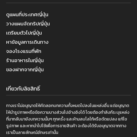
ดูแผนที่ประเทศญี่ปุ่น
วางแผนจัดทริปญี่ปุ่น
เตรียมตัวไปญี่ปุ่น
หาข้อมูลการเดินทาง
จองโรงแรมที่พัก
ร้านอาหารในญี่ปุ่น
ของฝากจากญี่ปุ่น
เกี่ยวกับลิขสิทธิ์
ทางเราไม่อนุญาตให้คัดลอกบทความทั้งหมดไปลงในแหล่งอื่น แต่อนุญาต
ให้นำรูปภาพหรือข้อความบางส่วนไปอ้างอิงได้ โดยต้องทำลิงก์ระบุแหล่ง
ที่มากลับมายังบทความนั้นๆ ทุกครั้ง และห้ามลบโลโก้หรือดัดแปลง แก้ไข
รูปภาพ และหากนำไปใช้เพื่อการขายสินค้า จะต้องได้รับอนุญาตจากทาง
เราเป็นลายลักษณ์อักษรเท่านั้น