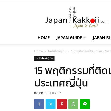
นานา
สาระ
เกี่ยว
กับ
ญี่ปุ่น
และ
HOME
JAPAN GUIDE
JAPAN B
การ
ท่อง
เที่ยว
Home
ไลฟ์สไตล์ญี่ปุ่น
15 พฤติกรรมที่ติดมาไทยหลังจา
ญี่ปุ่น
ไลฟ์สไตล์ญี่ปุ่น
15 พฤติกรรมที่ติ
ประเทศญี่ปุ่น
By
Poi
-
Jul 11, 2017