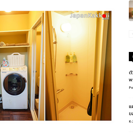
ต
พ
Po
แผ
ข
K-