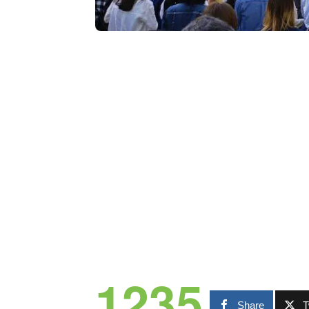
1235
Share
T