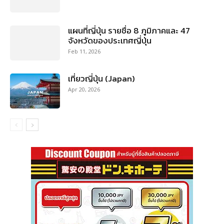
แผนที่ญี่ปุ่น รายชื่อ 8 ภูมิภาคและ 47
จังหวัดของประเทศญี่ปุ่น
Feb 11, 2026
เที่ยวญี่ปุ่น (Japan)
Apr 20, 2026