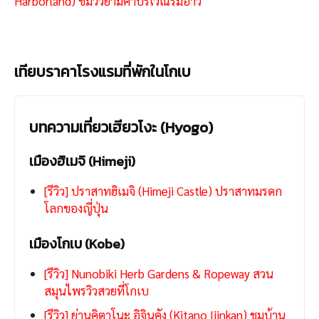
Harborland) ชมวิวยามค่ำบริเวณริมอ่าว
เทียบราคาโรงแรมที่พักในโกเบ
บทความเที่ยวเฮียวโงะ (Hyogo)
เมืองฮิเมจิ (Himeji)
[รีวิว] ปราสาทฮิเมจิ (Himeji Castle) ปราสาทมรดก
โลกของญี่ปุ่น
เมืองโกเบ (Kobe)
[รีวิว] Nunobiki Herb Gardens & Ropeway สวน
สมุนไพรวิวสวยที่โกเบ
[รีวิว] ย่านคิตาโนะ อิจินคัง (Kitano Ijinkan) ชมบ้าน