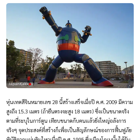
หุ่นเทตสึจินหมายเลข 28 นี้สร้างเสร็จเมื่อปี ค.ศ. 2009 มีความ
สูงถึง 15.3 เมตร (ถ้ายืนตรงจะสูง 18 เมตร) ซึ่งเป็นขนาดจริง
ตามที่ระบุในการ์ตูน เทียบขนาดกับคนแล้วยิ่งใหญ่อลังการ
จริงๆ จุดประสงค์ที่สร้างก็เพื่อเป็นสัญลักษณ์ของการฟื้นฟูภัย
พิบัติจากแผ่นดินไหวเมื่อปี ค.ศ. 1995 ซึ่งเมืองโกเบนั้นได้รับ