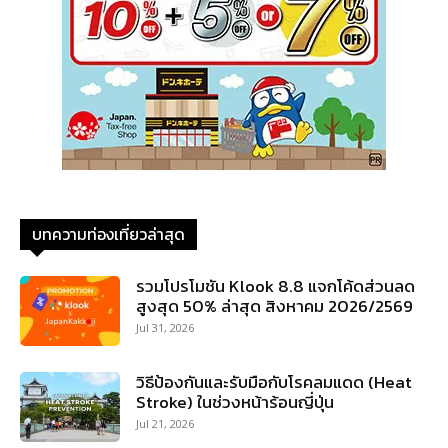
บทความท่องเที่ยวล่าสุด
รวมโปรโมชัน Klook 8.8 แจกโค้ดส่วนลด
สูงสุด 50% ล่าสุด สิงหาคม 2026/2569
Jul 31, 2026
วิธีป้องกันและรับมือกับโรคลมแดด (Heat
Stroke) ในช่วงหน้าร้อนญี่ปุ่น
Jul 21, 2026