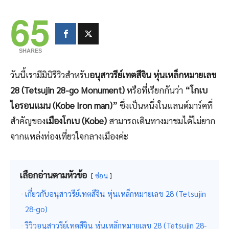
65
SHARES
วันนี้เรามีมินิรีวิวสำหรับ
อนุสาวรีย์เทตสึจิน หุ่นเหล็กหมายเลข
28 (Tetsujin 28-go Monument)
หรือที่เรียกกันว่า
“โกเบ
ไอรอนแมน (Kobe Iron man)”
ซึ่งเป็นหนึ่งในแลนด์มาร์คที่
สำคัญของ
เมืองโกเบ (Kobe)
สามารถเดินทางมาชมได้ไม่ยาก
จากแหล่งท่องเที่ยวใจกลางเมืองค่ะ
เลือกอ่านตามหัวข้อ
ซ่อน
เกี่ยวกับอนุสาวรีย์เทตสึจิน หุ่นเหล็กหมายเลข 28 (Tetsujin
28-go)
รีวิวอนุสาวรีย์เทตสึจิน หุ่นเหล็กหมายเลข 28 (Tetsujin 28-