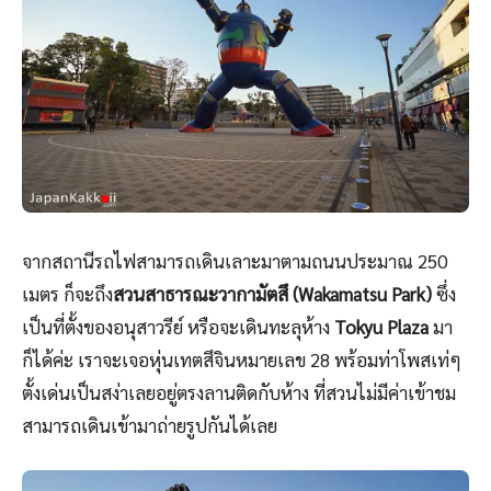
จากสถานีรถไฟสามารถเดินเลาะมาตามถนนประมาณ 250
เมตร ก็จะถึง
สวนสาธารณะวากามัตสึ (Wakamatsu Park)
ซึ่ง
เป็นที่ตั้งของอนุสาวรีย์ หรือจะเดินทะลุห้าง
Tokyu Plaza
มา
ก็ได้ค่ะ เราจะเจอหุ่นเทตสึจินหมายเลข 28 พร้อมท่าโพสเท่ๆ
ตั้งเด่นเป็นสง่าเลยอยู่ตรงลานติดกับห้าง ที่สวนไม่มีค่าเข้าชม
สามารถเดินเข้ามาถ่ายรูปกันได้เลย