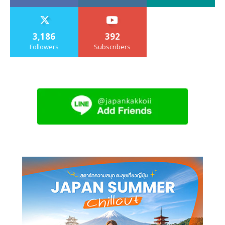
3,186
392
Followers
Subscribers