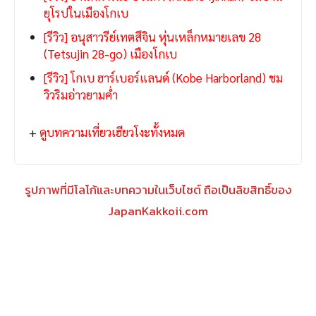
ยุโรปในเมืองโกเบ
[รีวิว] อนุสาวรีย์เทตสึจิน หุ่นเหล็กหมายเลข 28
(Tetsujin 28-go) เมืองโกเบ
[รีวิว] โกเบ ฮาร์เบอร์แลนด์ (Kobe Harborland) ชม
วิวริมอ่าวยามค่ำ
+
ดูบทความเที่ยวเฮียวโงะทั้งหมด
รูปภาพที่มีโลโก้และบทความในเว็บไซต์ ถือเป็นลิขสิทธิ์ของ
JapanKakkoii.com