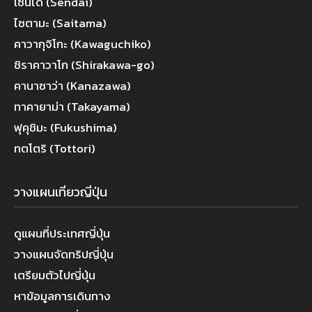
เซนได (Sendai)
ไซตามะ (Saitama)
คาวากุจิโกะ (Kawaguchiko)
ชิราคาวาโก (Shirakawa-go)
คานาซาว่า (Kanazawa)
ทาคายาม่า (Takayama)
ฟุคุชิมะ (Fukushima)
ทตโตริ (Tottori)
วางแผนเที่ยวญี่ปุ่น
ดูแผนที่ประเทศญี่ปุ่น
วางแผนจัดทริปญี่ปุ่น
เตรียมตัวไปญี่ปุ่น
หาข้อมูลการเดินทาง