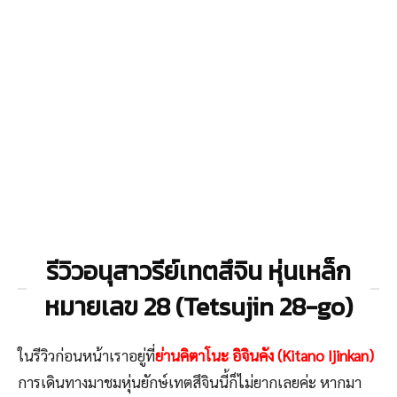
รีวิวอนุสาวรีย์เทตสึจิน หุ่นเหล็ก
หมายเลข 28 (Tetsujin 28-go)
ในรีวิวก่อนหน้าเราอยู่ที่
ย่านคิตาโนะ อิจินคัง (Kitano Ijinkan)
การเดินทางมาชมหุ่นยักษ์เทตสึจินนี้ก็ไม่ยากเลยค่ะ หากมา