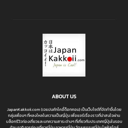
ABOUT US
JapanKakkoii.com (เจแปนคักโคอี้ด็อทคอม) เป็นเว็บไซต์ที่จัดทำขึ้นโดย
กลุ่มเพื่อนๆ ที่หลงใหลในความเป็นญี่ปุ่น เพื่อแชร์เรื่องราวที่น่าสนใจผ่าน
บล็อกรีวิวท่องเที่ยวและบทความสาระต่างๆ ที่เกี่ยวกับประเทศญี่ปุ่นในรอบ
ด้าน อาทิ การท่องเที่ยวญี่ปุ่น อาหารญี่ปุ่น วัฒนธรรมญี่ปุ่น ไลฟ์สไตล์