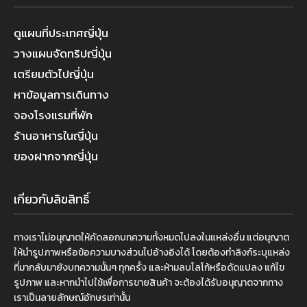
ดูแผนที่ประเทศญี่ปุ่น
วางแผนจัดทริปญี่ปุ่น
เตรียมตัวไปญี่ปุ่น
หาข้อมูลการเดินทาง
จองโรงแรมที่พัก
ร้านอาหารในญี่ปุ่น
ของฝากจากญี่ปุ่น
เกี่ยวกับลิขสิทธิ์
ทางเราไม่อนุญาตให้คัดลอกบทความทั้งหมดไปลงในแหล่งอื่น แต่อนุญาต
ให้นำรูปภาพหรือข้อความบางส่วนไปอ้างอิงได้ โดยต้องทำลิงก์ระบุแหล่ง
ที่มากลับมายังบทความนั้นๆ ทุกครั้ง และห้ามลบโลโก้หรือดัดแปลง แก้ไข
รูปภาพ และหากนำไปใช้เพื่อการขายสินค้า จะต้องได้รับอนุญาตจากทาง
เราเป็นลายลักษณ์อักษรเท่านั้น