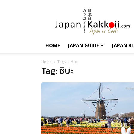
นานา
สาระ
เกี่ยว
กับ
ญี่ปุ่น
และ
HOME
JAPAN GUIDE
JAPAN B
การ
ท่อง
เที่ยว
Home
Tags
ชิบะ
Tag: ชิบะ
ญี่ปุ่น