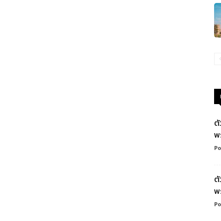
ต
พ
Po
ต
พ
Po