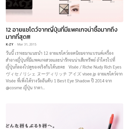
12 อายแชโดว์จากญี่ปุ่นที่มีแพคเกจน่าซื้อมากถึง
มากที่สุด!!!
K-ZY
-
Mar 31, 2015
วันนี้ เราจะมาแนะนำ 12 อายแชโดว์ยอดนิยมจากแบรนด์เครื่อง
สำอางญี่ปุ่นที่มีแพคเกจสวยและน่ารักจนน่าเสียทรัพย์ ถ้าใครไปที่
ญี่ปุ่นก็ลองไปดูของจริงกันได้นะคะ Visée / Riche Nudy Rich Eyes
ヴィセ / リシェ ヌーディリッチ アイズ visee.jp อายแชโดว์จาก
Visée ที่เพิ่งได้รางวัลอันดับ 1 Best Eye Shadow ปี 2014 จาก
@cosme ญี่ปุ่น ราคา...