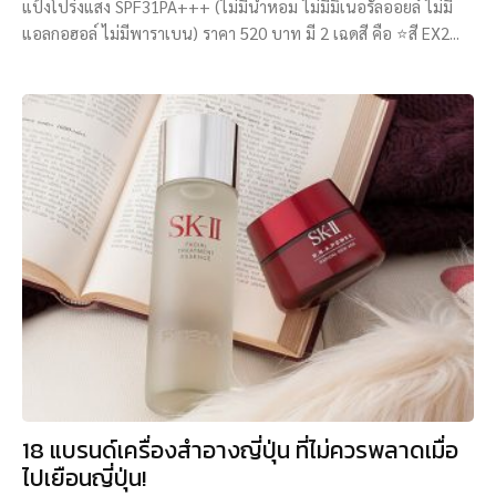
แป้งโปร่งแสง SPF31PA+++ (ไม่มีน้ำหอม ไม่มีมิเนอรัลออยล์ ไม่มี
แอลกอฮอล์ ไม่มีพาราเบน) ราคา 520 บาท มี 2 เฉดสี คือ ⭐สี EX2...
18 แบรนด์เครื่องสำอางญี่ปุ่น ที่ไม่ควรพลาดเมื่อ
ไปเยือนญี่ปุ่น!