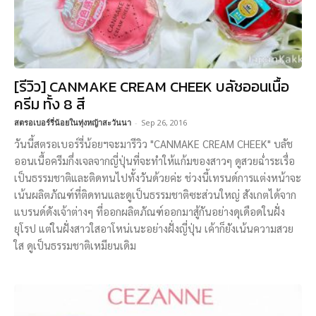
[รีวิว] CANMAKE CREAM CHEEK บลัชออนเนื้อ
ครีม ทั้ง 8 สี
สตรอเบอร์รี่น้อยในทุ่งหญ้าสะวันนา
-
Sep 26, 2016
วันนี้สตรอเบอร์รี่น้อยฯจะมารีวิว "CANMAKE CREAM CHEEK" บลัช
ออนเนื้อครีมกึ่งเจลจากญี่ปุ่นที่จะทำให้แก้มของสาวๆ ดูสวยฉ่ำระเรื่อ
เป็นธรรมชาติและติดทนไปทั้งวันด้วยค่ะ ช่วงนี้เทรนด์การแต่งหน้าจะ
เน้นผลิตภัณฑ์ที่ติดทนและดูเป็นธรรมชาติซะส่วนใหญ่ สังเกตได้จาก
แบรนด์ดังเจ้าต่างๆ ที่ออกผลิตภัณฑ์ออกมาสู้กันอย่างดุเดือดในฝั่ง
ยุโรป แต่ในฝั่งสาวใสอาโหน่เนะอย่างฝั่งญี่ปุ่น เค้าก็ยังเน้นความสวย
ใส ดูเป็นธรรมชาติเหมียนเดิม