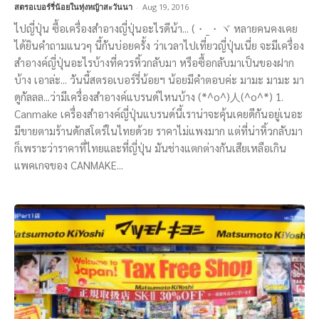
สตรอเบอร์รี่น้อยในทุ่งหญ้าสะวันนา
-
Aug 19, 2016
ไปญี่ปุ่น ซื้อเครื่องสำอางญี่ปุ่นอะไรดีน้า... (・_・ヾ หลายคนคงเคย
ได้ยินคำถามแนวๆ นี้กันบ่อยครั้ง ว่าเวลาไปเที่ยวญี่ปุ่นเนี่ย จะมีเครื่อง
สำอางค์ญี่ปุ่นอะไรบ้างที่ควรหิ้วกลับมา หรือซื้อกลับมาเป็นของฝาก
บ้าง เอาล่ะ... วันนี้สตรอเบอร์รี่น้อยฯ น้อยมีคำตอบค่ะ มามะ มามะ มา
ดูกัลลล...ว่ามีเครื่องสำอางค์แบรนด์ไหนบ้าง (*^o^)人(^o^*) 1.
Canmake เครื่องสำอางค์ญี่ปุ่นแบรนด์นี้เราน่าจะคุ้นเคยดีกันอยู่เนอะ
มีขายตามร้านดักสโตร์ในไทยด้วย ราคาไม่แพงมาก แต่ที่น่าหิ้วกลับมา
ก็เพราะว่าราคาที่ไทยและที่ญี่ปุ่น มันช่างแตกต่างกันเสียเหลือเกิน
แพคเกจของ CANMAKE...