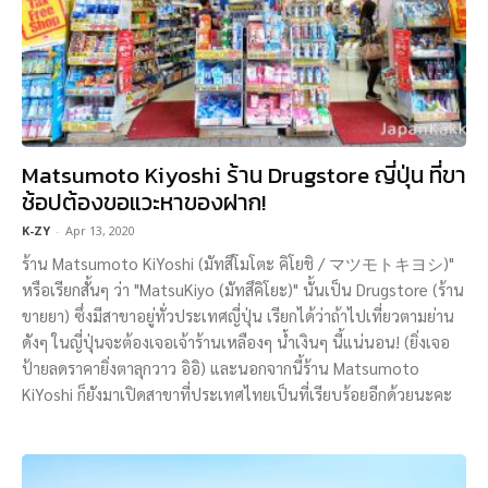
Matsumoto Kiyoshi ร้าน Drugstore ญี่ปุ่น ที่ขา
ช้อปต้องขอแวะหาของฝาก!
K-ZY
-
Apr 13, 2020
ร้าน Matsumoto KiYoshi (มัทสึโมโตะ คิโยชิ / マツモトキヨシ)"
หรือเรียกสั้นๆ ว่า "MatsuKiyo (มัทสึคิโยะ)" นั้นเป็น Drugstore (ร้าน
ขายยา) ซึ่งมีสาขาอยู่ทั่วประเทศญี่ปุ่น เรียกได้ว่าถ้าไปเที่ยวตามย่าน
ดังๆ ในญี่ปุ่นจะต้องเจอเจ้าร้านเหลืองๆ น้ำเงินๆ นี้แน่นอน! (ยิ่งเจอ
ป้ายลดราคายิ่งตาลุกวาว อิอิ) และนอกจากนี้ร้าน Matsumoto
KiYoshi ก็ยังมาเปิดสาขาที่ประเทศไทยเป็นที่เรียบร้อยอีกด้วยนะคะ