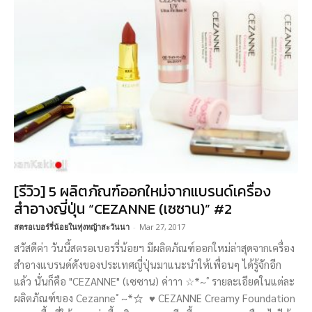
[รีวิว] 5 ผลิตภัณฑ์ออกใหม่จากแบรนด์เครื่อง
สำอางญี่ปุ่น “CEZANNE (เซซาน)” #2
สตรอเบอร์รี่น้อยในทุ่งหญ้าสะวันนา
-
Mar 27, 2017
สวัสดีค่า วันนี้สตรอเบอรรี่น้อยฯ มีผลิตภัณฑ์ออกใหม่ล่าสุดจากเครื่อง
สำอางแบรนด์ดังของประเทศญี่ปุ่นมาแนะนำให้เพื่อนๆ ได้รู้จักอีก
แล้ว นั่นก็คือ "CEZANNE" (เซซาน) ค่าาา ☆*~ﾟรายละเอียดในแต่ละ
ผลิตภัณฑ์ของ Cezanneﾟ~*☆ ♥ CEZANNE Creamy Foundation