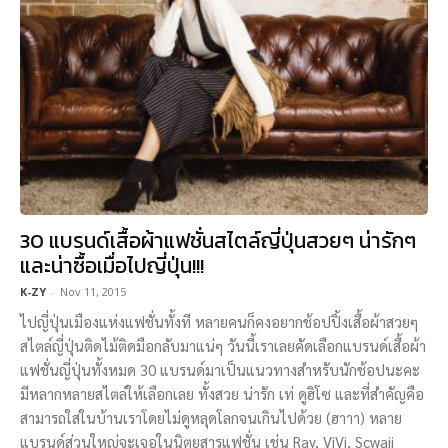
30 แบรนด์เสื้อผ้าแฟชั่นสไตล์ญี่ปุ่นสวยๆ น่ารักๆ
และน่าซื้อเมื่อไปญี่ปุ่น!!!
K-ZY
-
Nov 11, 2015
ไปญี่ปุ่นเมืองแห่งแฟชั่นทั้งที หลายคนก็คงอยากช้อปปิ้งเสื้อผ้าสวยๆ
สไตล์ญี่ปุ่นติดไม้ติดมือกลับมาแน่ๆ วันนี้เราเลยคัดเลือกแบรนด์เสื้อผ้า
แฟชั่นญี่ปุ่นทั้งหมด 30 แบรนด์มาเป็นแนวทางสำหรับนักช้อปนะคะ
มีหลากหลายสไตล์ให้เลือกเลย ทั้งสวย น่ารัก เท่ ดูฮิโซ และที่สำคัญคือ
สามารถใส่ในบ้านเราโดยไม่ดูหลุดโลกจนเกินไปด้วย (ฮาาา) หลาย
แบรนด์ส่วนใหญ่จะเจอในนิตยสารแฟชั่น เช่น Ray, ViVi, Scwaii