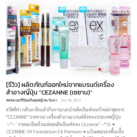
[รีวิว] ผลิตภัณฑ์ออกใหม่จากแบรนด์เครื่อง
สำอางญี่ปุ่น “CEZANNE (เซซาน)”
สตรอเบอร์รี่น้อยในทุ่งหญ้าสะวันนา
-
Oct 10, 2017
สวัสดีค่า กลับมาอีกแล้วกับการแนะนำผลิตภัณฑ์ออกใหม่ล่าสุดจาก
"CEZANNE" (เซซาน) เครื่องสำอางแบรนด์ดังของประเทศญี่ปุ่น
☆*~ﾟรายละเอียดในแต่ละผลิตภัณฑ์ของ Cezanneﾟ~*☆ ♥
CEZANNE UV Foundation EX Premium ♥ แป้งผสมรองพื้นเนื้อ