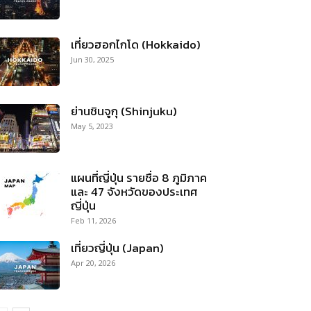
เที่ยวฮอกไกโด (Hokkaido)
Jun 30, 2025
ย่านชินจูกุ (Shinjuku)
May 5, 2023
แผนที่ญี่ปุ่น รายชื่อ 8 ภูมิภาค
และ 47 จังหวัดของประเทศ
ญี่ปุ่น
Feb 11, 2026
เที่ยวญี่ปุ่น (Japan)
Apr 20, 2026