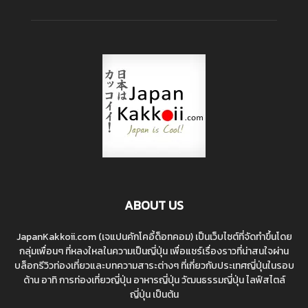
ABOUT US
JapanKakkoii.com (เจแปนคักโคอี้ด็อทคอม) เป็นเว็บไซต์ที่จัดทำขึ้นโดย
กลุ่มเพื่อนๆ ที่หลงใหลในความเป็นญี่ปุ่น เพื่อแชร์เรื่องราวที่น่าสนใจผ่าน
บล็อกรีวิวท่องเที่ยวและบทความสาระต่างๆ ที่เกี่ยวกับประเทศญี่ปุ่นในรอบ
ด้าน อาทิ การท่องเที่ยวญี่ปุ่น อาหารญี่ปุ่น วัฒนธรรมญี่ปุ่น ไลฟ์สไตล์
ญี่ปุ่น เป็นต้น