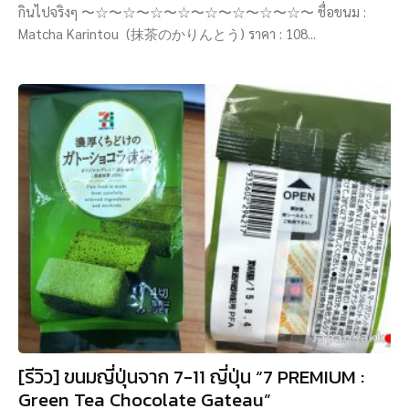
กินไปจริงๆ 〜☆〜☆〜☆〜☆〜☆〜☆〜☆〜☆〜 ชื่อขนม :
Matcha Karintou (抹茶のかりんとう) ราคา : 108...
[รีวิว] ขนมญี่ปุ่นจาก 7-11 ญี่ปุ่น “7 PREMIUM :
Green Tea Chocolate Gateau”