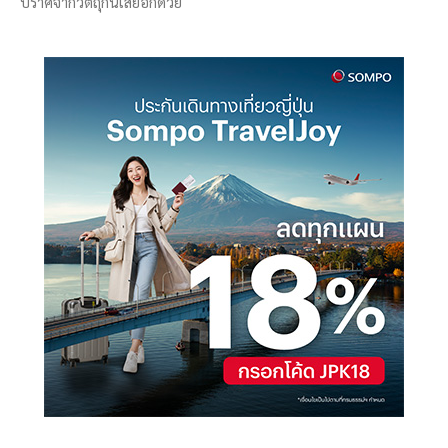
ปราศจากวัตถุกันเสียอีกด้วย