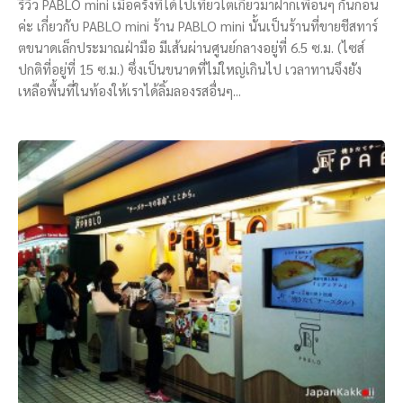
รีวิว PABLO mini เมื่อครั้งที่ได้ไปเที่ยวโตเกียวมาฝากเพื่อนๆ กันก่อน
ค่ะ เกี่ยวกับ PABLO mini ร้าน PABLO mini นั้นเป็นร้านที่ขายชีสทาร์
ตขนาดเล็กประมาณฝ่ามือ มีเส้นผ่านศูนย์กลางอยู่ที่ 6.5 ซ.ม. (ไซส์
ปกติที่อยู่ที่ 15 ซ.ม.) ซึ่งเป็นขนาดที่ไม่ใหญ่เกินไป เวลาทานจึงยัง
เหลือพื้นที่ในท้องให้เราได้ลิ้มลองรสอื่นๆ...