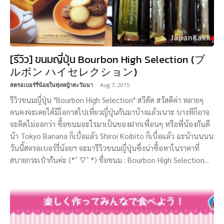
[รีวิว] ขนมญี่ปุ่น Bourbon High Selection (ブ
ルボン ハイセレクション)
สตรอเบอร์รี่น้อยในทุ่งหญ้าสะวันนา
-
Aug 7, 2015
รีวิวขนมญี่ปุ่น "Bourbon High Selection" สวีดัด สวัสดีค่า หลายๆ
คนคงจะเคยได้มีโอกาสไปเที่ยวญี่ปุ่นกันมาบ้างแล้วเนาะ บางทีก็อาจ
จะคิดไม่ออกว่า ซื้อขนมอะไรมาเป็นของฝากเพื่อนๆ หรือพี่น้องกันดี
น้า Tokyo Banana ก็เบื่อแล้ว Shiroi Koibito ก็เบื่อแล้ว ฉะน้านนนน
วันนี้สตรอเบอร์รี่น้อยฯ จะมารีวิวขนมญี่ปุ่นซึ่งน่าซื้อหาในราคาที่
สบายกระเป๋ากันค่ะ (*ﾟ▽ﾟ*) ชื่อขนม : Bourbon High Selection...