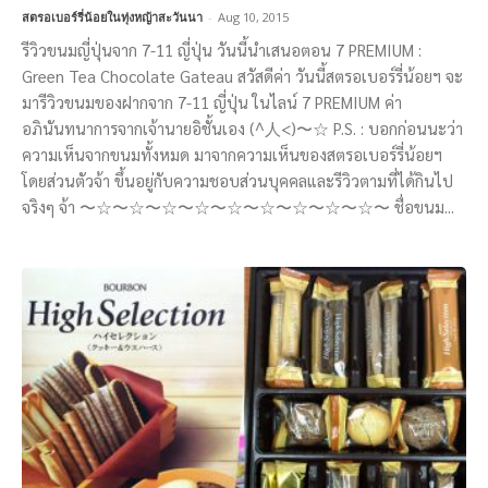
สตรอเบอร์รี่น้อยในทุ่งหญ้าสะวันนา
-
Aug 10, 2015
รีวิวขนมญี่ปุ่นจาก 7-11 ญี่ปุ่น วันนี้นำเสนอตอน 7 PREMIUM :
Green Tea Chocolate Gateau สวัสดีค่า วันนี้สตรอเบอร์รี่น้อยฯ จะ
มารีวิวขนมของฝากจาก 7-11 ญี่ปุ่น ในไลน์ 7 PREMIUM ค่า
อภินันทนาการจากเจ้านายอิชั้นเอง (^人<)〜☆ P.S. : บอกก่อนนะว่า
ความเห็นจากขนมทั้งหมด มาจากความเห็นของสตรอเบอร์รี่น้อยฯ
โดยส่วนตัวจ้า ขึ้นอยู่กับความชอบส่วนบุคคลและรีวิวตามที่ได้กินไป
จริงๆ จ้า 〜☆〜☆〜☆〜☆〜☆〜☆〜☆〜☆〜☆〜 ชื่อขนม...