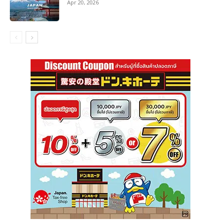
Apr 20, 2026