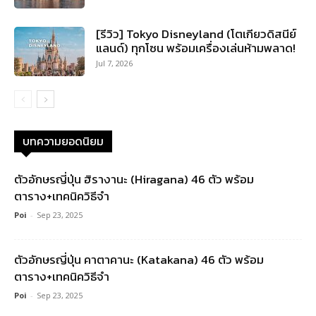
[รีวิว] Tokyo Disneyland (โตเกียวดิสนีย์
แลนด์) ทุกโซน พร้อมเครื่องเล่นห้ามพลาด!
Jul 7, 2026
บทความยอดนิยม
ตัวอักษรญี่ปุ่น ฮิรางานะ (Hiragana) 46 ตัว พร้อม
ตาราง+เทคนิควิธีจำ
Poi
-
Sep 23, 2025
ตัวอักษรญี่ปุ่น คาตาคานะ (Katakana) 46 ตัว พร้อม
ตาราง+เทคนิควิธีจำ
Poi
-
Sep 23, 2025