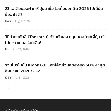
23 ไอเดียของฝากญี่ปุ่นน่าซื้อ ไอเท็มยอดฮิต 2026 ไปญี่ปุ่น
ซื้ออะไรดี?
K-ZY
-
Aug 3, 2026
วิธีทำทงคัตสึ (Tonkatsu) ด้วยตัวเอง หมูทอดสไตล์ญี่ปุ่น ทำ
ไม่ยาก แถมอร่อยเลิศ!
Poi
-
Apr 28, 2020
รวมโปรโมชัน Klook 8.8 แจกโค้ดส่วนลดสูงสุด 50% ล่าสุด
สิงหาคม 2026/2569
K-ZY
-
Jul 31, 2026