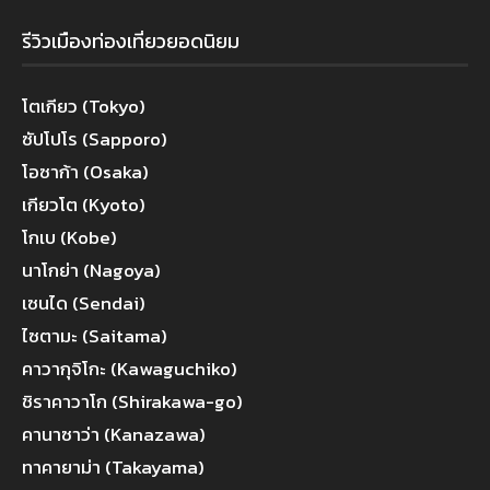
รีวิวเมืองท่องเที่ยวยอดนิยม
โตเกียว (Tokyo)
ซัปโปโร (Sapporo)
โอซาก้า (Osaka)
เกียวโต (Kyoto)
โกเบ (Kobe)
นาโกย่า (Nagoya)
เซนได (Sendai)
ไซตามะ (Saitama)
คาวากุจิโกะ (Kawaguchiko)
ชิราคาวาโก (Shirakawa-go)
คานาซาว่า (Kanazawa)
ทาคายาม่า (Takayama)