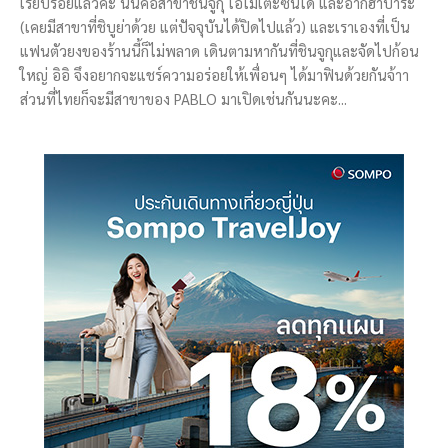
เรียบร้อยแล้วค่ะ นั่นคือสาขาชินจูกุ โอโมเตะซันโด และอากิฮาบาระ
(เคยมีสาขาที่ชิบูย่าด้วย แต่ปัจจุบันได้ปิดไปแล้ว) และเราเองที่เป็น
แฟนตัวยงของร้านนี้ก็ไม่พลาด เดินตามหากันที่ชินจูกุและจัดไปก้อน
ใหญ่ อิอิ จึงอยากจะแชร์ความอร่อยให้เพื่อนๆ ได้มาฟินด้วยกันจ้าา
ส่วนที่ไทยก็จะมีสาขาของ PABLO มาเปิดเช่นกันนะคะ...