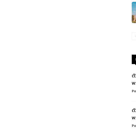
ต
พ
Po
ต
พ
Po