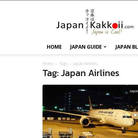
นานา
สาระ
เกี่ยว
กับ
ญี่ปุ่น
และ
HOME
JAPAN GUIDE
JAPAN B
การ
ท่อง
เที่ยว
Home
Tags
Japan Airlines
Tag: Japan Airlines
ญี่ปุ่น