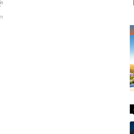
ิก
้
รา