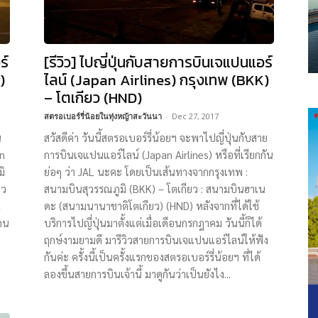
ร์
[รีวิว] ไปญี่ปุ่นกับสายการบินเจแปนแอร์
)
ไลน์ (Japan Airlines) กรุงเทพ (BKK)
– โตเกียว (HND)
สตรอเบอร์รี่น้อยในทุ่งหญ้าสะวันนา
-
Dec 27, 2017
น
สวัสดีค่า วันนี้สตรอเบอร์รี่น้อยฯ จะพาไปญี่ปุ่นกับสาย
an
การบินเจแปนแอร์ไลน์ (Japan Airlines) หรือที่เรียกกัน
มิ
ย่อๆ ว่า JAL นะคะ โดยเป็นเส้นทางจากกรุงเทพ :
ยว
สนามบินสุวรรณภูมิ (BKK) – โตเกียว : สนามบินฮาเน
a
ดะ (สนามนานาชาติโตเกียว) (HND) หลังจากที่ได้ใช้
 คน
บริการไปญี่ปุ่นมาตั้งแต่เมื่อเดือนกรกฎาคม วันนี้ก็ได้
ฤกษ์งามยามดี มารีวิวสายการบินเจแปนแอร์ไลน์ให้ฟัง
กันค่ะ ครั้งนี้เป็นครั้งแรกของสตรอเบอร์รี่น้อยฯ ที่ได้
ลองขึ้นสายการบินเจ้านี้ มาดูกันว่าเป็นยังไง...