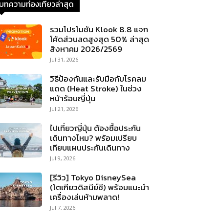
บทความท่องเที่ยวล่าสุด
รวมโปรโมชัน Klook 8.8 แจก
โค้ดส่วนลดสูงสุด 50% ล่าสุด
สิงหาคม 2026/2569
Jul 31, 2026
วิธีป้องกันและรับมือกับโรคลม
แดด (Heat Stroke) ในช่วง
หน้าร้อนญี่ปุ่น
Jul 21, 2026
ไปเที่ยวญี่ปุ่น ต้องซื้อประกัน
เดินทางไหม? พร้อมเปรียบ
เทียบแผนประกันเดินทาง
Jul 9, 2026
[รีวิว] Tokyo DisneySea
(โตเกียวดิสนีย์ซี) พร้อมแนะนำ
เครื่องเล่นห้ามพลาด!
Jul 7, 2026