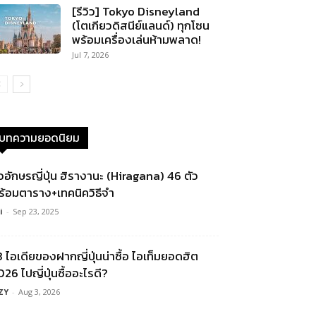
[รีวิว] Tokyo Disneyland
(โตเกียวดิสนีย์แลนด์) ทุกโซน
พร้อมเครื่องเล่นห้ามพลาด!
Jul 7, 2026
บทความยอดนิยม
ัวอักษรญี่ปุ่น ฮิรางานะ (Hiragana) 46 ตัว
ร้อมตาราง+เทคนิควิธีจำ
i
-
Sep 23, 2025
3 ไอเดียของฝากญี่ปุ่นน่าซื้อ ไอเท็มยอดฮิต
26 ไปญี่ปุ่นซื้ออะไรดี?
ZY
-
Aug 3, 2026