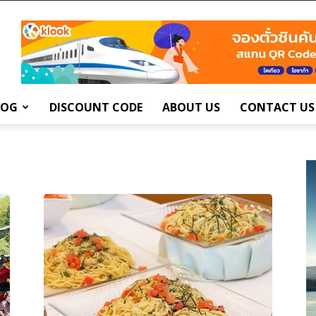
LOG
DISCOUNT CODE
ABOUT US
CONTACT US