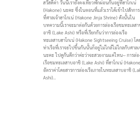
สวัสดีค่า วันนี้เรายังคงเที่ยวพักผ่อนกันอยู่ที่ฮาโกเน่
(Hakone) นะคะ ซึ่งในตอนที่แล้วเราได้เข้าไปสักกา
ที่ศาลเจ้าฮาโกเน่ (Hakone Jinja Shrine) ดังนั้นใน
บทความนี้เราจะมาต่อกันด้วยการล่องเรือชมทะเลสา
อาชิ (Lake Ashi) หรือที่เรียกกันว่าการล่องเรือ
ทะเลสาบฮาโกเน่ (Hakone Sightseeing Cruise) โด
ท่าเรือที่เราจะไปขึ้นกันนั้นก็อยู่ไม่ไกล้ไม่ไกลกับศาลเ
นะคะ ไปดูกันดีกว่าค่ะว่าจะสวยงามแค่ไหน~ การล่อ
เรือชมทะเลสาบอาชิ (Lake Ashi) ที่ฮาโกเน่ (Hakon
อัตราค่าโดยสารการล่องเรือภายในทะเลสาบอาชิ (La
Ashi)...