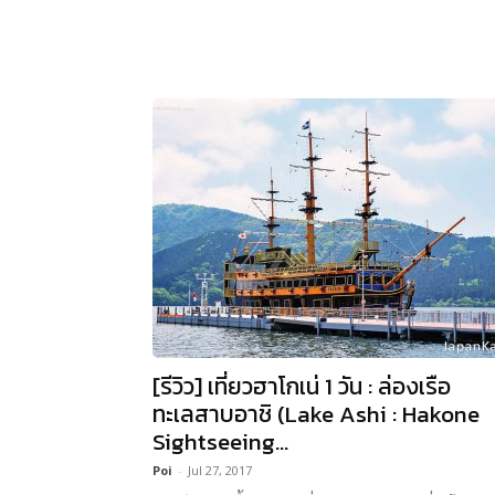
[รีวิว] เที่ยวฮาโกเน่ 1 วัน : ล่องเรือ
ทะเลสาบอาชิ (Lake Ashi : Hakone
Sightseeing...
Poi
-
Jul 27, 2017