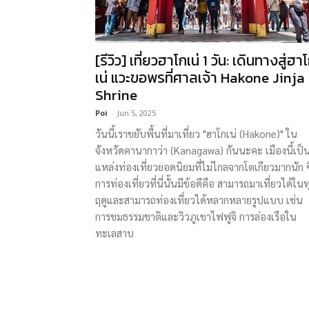
[รีวิว] เที่ยวฮาโกเน่ 1 วัน: เดินทางสู่ฮา
เน่ แวะขอพรที่ศาลเจ้า Hakone Jinja
Shrine
Poi
-
Jun 5, 2025
วันนี้เราขยับพื้นที่มาเที่ยว "ฮาโกเน่ (Hakone)" ใน
จังหวัดคานากาว่า (Kanagawa) กันนะคะ เมืองนี้เป็
แหล่งท่องเที่ยวยอดนิยมที่ไม่ไกลจากโตเกียวมากนัก ซ
การท่องเที่ยวที่นี่นั้นมีข้อดีคือ สามารถมาเที่ยวได้ในท
ฤดูและสามารถท่องเที่ยวได้หลากหลายรูปแบบ เช่น
การชมธรรมชาติและวิวภูเขาไฟฟูจิ การล่องเรือใน
ทะเลสาบ