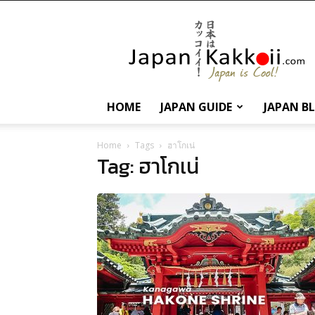
นานา
สาระ
เกี่ยว
กับ
ญี่ปุ่น
และ
HOME
JAPAN GUIDE
JAPAN B
การ
ท่อง
เที่ยว
Home
Tags
ฮาโกเน่
Tag: ฮาโกเน่
ญี่ปุ่น