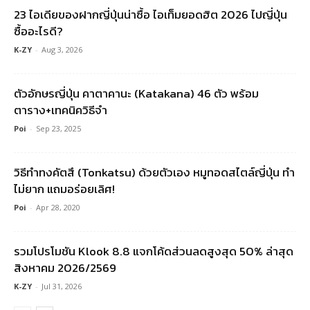
23 ไอเดียของฝากญี่ปุ่นน่าซื้อ ไอเท็มยอดฮิต 2026 ไปญี่ปุ่น
ซื้ออะไรดี?
K-ZY
-
Aug 3, 2026
ตัวอักษรญี่ปุ่น คาตาคานะ (Katakana) 46 ตัว พร้อม
ตาราง+เทคนิควิธีจำ
Poi
-
Sep 23, 2025
วิธีทำทงคัตสึ (Tonkatsu) ด้วยตัวเอง หมูทอดสไตล์ญี่ปุ่น ทำ
ไม่ยาก แถมอร่อยเลิศ!
Poi
-
Apr 28, 2020
รวมโปรโมชัน Klook 8.8 แจกโค้ดส่วนลดสูงสุด 50% ล่าสุด
สิงหาคม 2026/2569
K-ZY
-
Jul 31, 2026