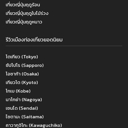
เที่ยวญี่ปุ่นฤดูร้อน
เที่ยวญี่ปุ่นฤดูใบไม้ร่วง
เที่ยวญี่ปุ่นฤดูหนาว
รีวิวเมืองท่องเที่ยวยอดนิยม
โตเกียว (Tokyo)
ซัปโปโร (Sapporo)
โอซาก้า (Osaka)
เกียวโต (Kyoto)
โกเบ (Kobe)
นาโกย่า (Nagoya)
เซนได (Sendai)
ไซตามะ (Saitama)
คาวากุจิโกะ (Kawaguchiko)