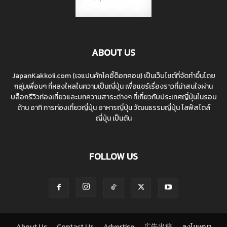
ABOUT US
JapanKakkoii.com (เจแปนคักโคอี้ด็อทคอม) เป็นเว็บไซต์ที่จัดทำขึ้นโดย
กลุ่มเพื่อนๆ ที่หลงใหลในความเป็นญี่ปุ่น เพื่อแชร์เรื่องราวที่น่าสนใจผ่าน
บล็อกรีวิวท่องเที่ยวและบทความสาระต่างๆ ที่เกี่ยวกับประเทศญี่ปุ่นในรอบ
ด้าน อาทิ การท่องเที่ยวญี่ปุ่น อาหารญี่ปุ่น วัฒนธรรมญี่ปุ่น ไลฟ์สไตล์
ญี่ปุ่น เป็นต้น
FOLLOW US
About Us
Contact Us
Advertise
広告出稿
ลงโฆษณา