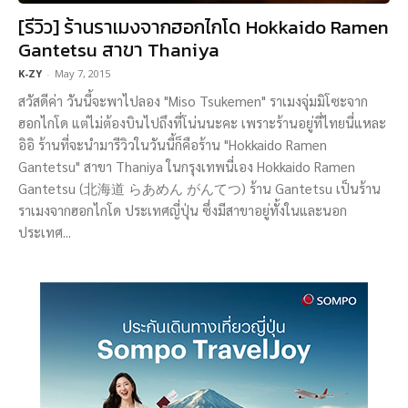
[รีวิว] ร้านราเมงจากฮอกไกโด Hokkaido Ramen
Gantetsu สาขา Thaniya
K-ZY
-
May 7, 2015
สวัสดีค่า วันนี้จะพาไปลอง "Miso Tsukemen" ราเมงจุ่มมิโซะจาก
ฮอกไกโด แต่ไม่ต้องบินไปถึงที่โน่นนะคะ เพราะร้านอยู่ที่ไทยนี่แหละ
อิอิ ร้านที่จะนำมารีวิวในวันนี้ก็คือร้าน "Hokkaido Ramen
Gantetsu" สาขา Thaniya ในกรุงเทพนี่เอง Hokkaido Ramen
Gantetsu (北海道 らあめん がんてつ) ร้าน Gantetsu เป็นร้าน
ราเมงจากฮอกไกโด ประเทศญี่ปุ่น ซึ่งมีสาขาอยู่ทั้งในและนอก
ประเทศ...