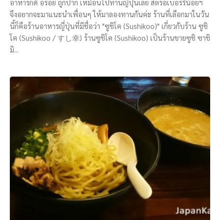
อาหารก็ดี อร่อย ถูกปาก เหมือนไปทานญี่ปุ่นเลย สตรอเบอร์รี่น้อยฯ
จึงอยากจะมาแนะนำเพื่อนๆ ให้มาลองทานกันค่ะ ร้านที่เลือกมาในวัน
นี้ก็คือร้านอาหารญี่ปุ่นที่มีชื่อว่า "ซูชิโค (Sushikoo)" เกี่ยวกับร้าน ซูชิ
โค (Sushikoo / すし幸) ร้านซูชิโค (Sushikoo) เป็นร้านขายซูชิ ซาชิ
มิ...