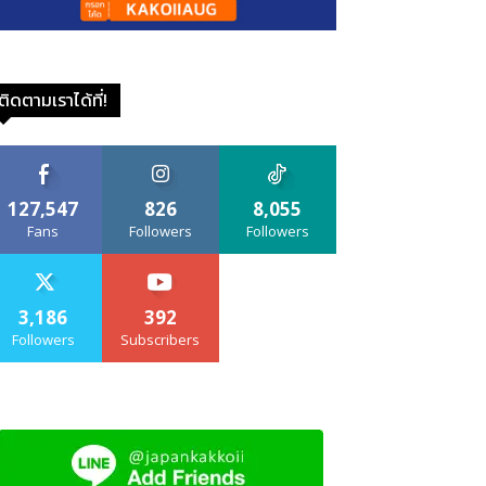
ติดตามเราได้ที่!
127,547
826
8,055
Fans
Followers
Followers
3,186
392
Followers
Subscribers