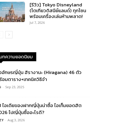
[รีวิว] Tokyo Disneyland
(โตเกียวดิสนีย์แลนด์) ทุกโซน
พร้อมเครื่องเล่นห้ามพลาด!
Jul 7, 2026
บทความยอดนิยม
ัวอักษรญี่ปุ่น ฮิรางานะ (Hiragana) 46 ตัว
ร้อมตาราง+เทคนิควิธีจำ
i
-
Sep 23, 2025
3 ไอเดียของฝากญี่ปุ่นน่าซื้อ ไอเท็มยอดฮิต
26 ไปญี่ปุ่นซื้ออะไรดี?
ZY
-
Aug 3, 2026