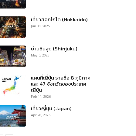
เที่ยวฮอกไกโด (Hokkaido)
Jun 30, 2025
ย่านชินจูกุ (Shinjuku)
May 5, 2023
แผนที่ญี่ปุ่น รายชื่อ 8 ภูมิภาค
และ 47 จังหวัดของประเทศ
ญี่ปุ่น
Feb 11, 2026
เที่ยวญี่ปุ่น (Japan)
Apr 20, 2026