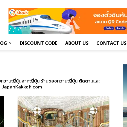
LOG
DISCOUNT CODE
ABOUT US
CONTACT US
านญี่ปุ่นจากญี่ปุ่น ร้านของหวานญี่ปุ่น ติดตามและ
้ที่ JapanKakkoii.com