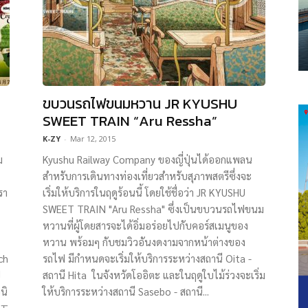
ขบวนรถไฟขนมหวาน JR KYUSHU
SWEET TRAIN “Aru Ressha”
K-ZY
-
Mar 12, 2015
ม
Kyushu Railway Company ของญี่ปุ่นได้ออกแพลน
สำหรับการเดินทางท่องเที่ยวสำหรับสุภาพสตรีซึ่งจะ
รา
เริ่มให้บริการในฤดูร้อนนี้ โดยใช้ชื่อว่า JR KYUSHU
SWEET TRAIN "Aru Ressha" ซึ่งเป็นขบวนรถไฟขนม
หวานที่ผู้โดยสารจะได้อิ่มอร่อยไปกับคอร์สเมนูของ
หวาน พร้อมๆ กับชมวิวอันงดงามจากหน้าต่างของ
ch
รถไฟ มีกำหนดจะเริ่มให้บริการระหว่างสถานี Oita -
ป
สถานี Hita ในจังหวัดโออิตะ และในฤดูใบไม้ร่วงจะเริ่ม
นิ
ให้บริการระหว่างสถานี Sasebo - สถานี...
ーモ