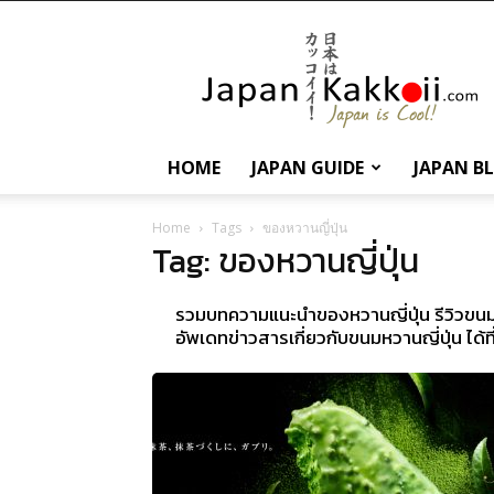
นานา
สาระ
เกี่ยว
กับ
ญี่ปุ่น
และ
HOME
JAPAN GUIDE
JAPAN B
การ
ท่อง
เที่ยว
Home
Tags
ของหวานญี่ปุ่น
Tag: ของหวานญี่ปุ่น
ญี่ปุ่น
รวมบทความแนะนำของหวานญี่ปุ่น รีวิวขนมหว
อัพเดทข่าวสารเกี่ยวกับขนมหวานญี่ปุ่น ได