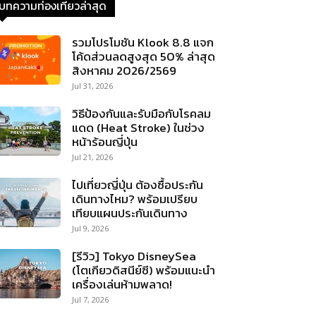
บทความท่องเที่ยวล่าสุด
รวมโปรโมชัน Klook 8.8 แจก
โค้ดส่วนลดสูงสุด 50% ล่าสุด
สิงหาคม 2026/2569
Jul 31, 2026
วิธีป้องกันและรับมือกับโรคลม
แดด (Heat Stroke) ในช่วง
หน้าร้อนญี่ปุ่น
Jul 21, 2026
ไปเที่ยวญี่ปุ่น ต้องซื้อประกัน
เดินทางไหม? พร้อมเปรียบ
เทียบแผนประกันเดินทาง
Jul 9, 2026
[รีวิว] Tokyo DisneySea
(โตเกียวดิสนีย์ซี) พร้อมแนะนำ
เครื่องเล่นห้ามพลาด!
Jul 7, 2026