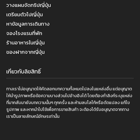
วางแผนจัดทริปญี่ปุ่น
เตรียมตัวไปญี่ปุ่น
หาข้อมูลการเดินทาง
จองโรงแรมที่พัก
ร้านอาหารในญี่ปุ่น
ของฝากจากญี่ปุ่น
เกี่ยวกับลิขสิทธิ์
ทางเราไม่อนุญาตให้คัดลอกบทความทั้งหมดไปลงในแหล่งอื่น แต่อนุญาต
ให้นำรูปภาพหรือข้อความบางส่วนไปอ้างอิงได้ โดยต้องทำลิงก์ระบุแหล่ง
ที่มากลับมายังบทความนั้นๆ ทุกครั้ง และห้ามลบโลโก้หรือดัดแปลง แก้ไข
รูปภาพ และหากนำไปใช้เพื่อการขายสินค้า จะต้องได้รับอนุญาตจากทาง
เราเป็นลายลักษณ์อักษรเท่านั้น