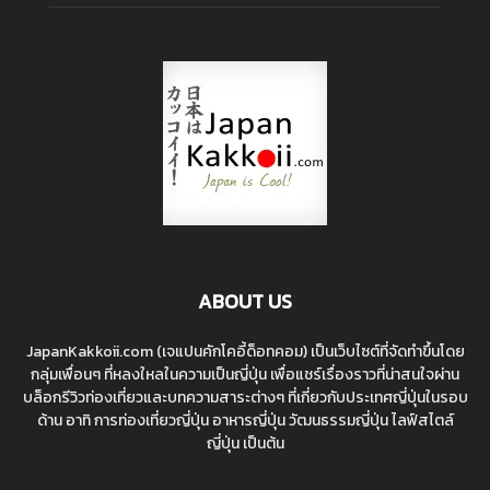
ABOUT US
JapanKakkoii.com (เจแปนคักโคอี้ด็อทคอม) เป็นเว็บไซต์ที่จัดทำขึ้นโดย
กลุ่มเพื่อนๆ ที่หลงใหลในความเป็นญี่ปุ่น เพื่อแชร์เรื่องราวที่น่าสนใจผ่าน
บล็อกรีวิวท่องเที่ยวและบทความสาระต่างๆ ที่เกี่ยวกับประเทศญี่ปุ่นในรอบ
ด้าน อาทิ การท่องเที่ยวญี่ปุ่น อาหารญี่ปุ่น วัฒนธรรมญี่ปุ่น ไลฟ์สไตล์
ญี่ปุ่น เป็นต้น