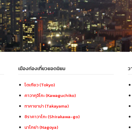
เมืองท่องเที่ยวยอดนิยม
วา
โตเกียว (Tokyo)
คาวากุจิโกะ (Kawaguchiko)
ทาคายาม่า (Takayama)
ชิราคาวาโกะ (Shirakawa-go)
นาโกย่า (Nagoya)