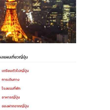
งแผนเที่ยวญี่ปุ่น
เตรียมตัวไปญี่ปุ่น
การเดินทาง
โรงแรมที่พัก
อาหารญี่ปุ่น
ของฝากจากญี่ปุ่น