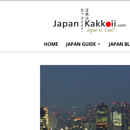
นานา
สาระ
เกี่ยว
กับ
ญี่ปุ่น
และ
HOME
JAPAN GUIDE
JAPAN B
การ
ท่อง
เที่ยว
ญี่ปุ่น