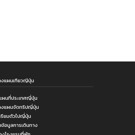
งแผนเที่ยวญี่ปุ่น
แผนที่ประเทศญี่ปุ่น
างแผนจัดทริปญี่ปุ่น
รียมตัวไปญี่ปุ่น
าข้อมูลการเดินทาง
องโรงแรมที่พัก