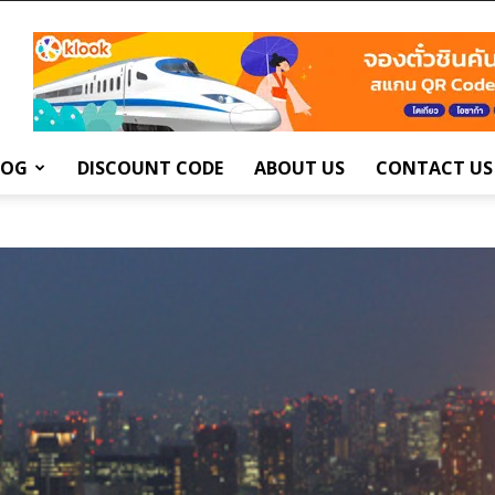
LOG
DISCOUNT CODE
ABOUT US
CONTACT US