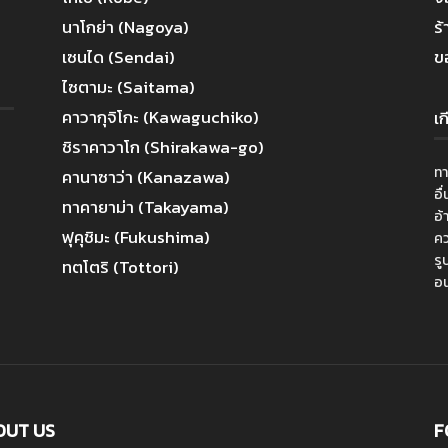
นาโกย่า (Nagoya)
ร้
เซนได (Sendai)
ข
ไซตามะ (Saitama)
คาวากุจิโกะ (Kawaguchiko)
เก
ชิราคาวาโก (Shirakawa-go)
ทา
คานาซาว่า (Kanazawa)
อื
ทาคายาม่า (Takayama)
อ้
ฟุคุชิมะ (Fukushima)
คว
รู
ทตโตริ (Tottori)
อน
OUT US
F